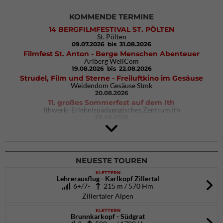
KOMMENDE TERMINE
14 BERGFILMFESTIVAL ST. PÖLTEN
St. Pölten
09.07.2026
bis 31.08.2026
Filmfest St. Anton - Berge Menschen Abenteuer
Arlberg WellCom
19.08.2026
bis 22.08.2026
Strudel, Film und Sterne - Freiluftkino im Gesäuse
Weidendom Gesäuse Stmk
20.08.2026
11. großes Sommerfest auf dem Ith
Ithwerk- Erlebnispädagogisches Zentrum Ith
29.08.2026
4Blocs KIDS 2026
DAV Kletter- & Boulderzentrum München Süd (Thalkirchen)
26.09.2026
NEUESTE TOUREN
KLETTERN
Lehrerausflug - Karlkopf Zillertal
6+/7-
215 m / 570 Hm
Zillertaler Alpen
KLETTERN
Brunnkarkopf - Südgrat