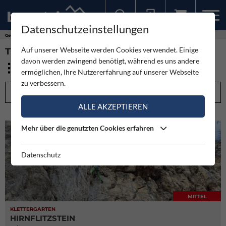
Datenschutzeinstellungen
Sollten Sie bereits ein Konto für unsere App haben, können Sie sich mit diesen Daten auch hier anmelden.
Gebirge
Hohe Wand
Auf unserer Webseite werden Cookies verwendet. Einige
TOUREN - HOHE WAND (20)
davon werden zwingend benötigt, während es uns andere
ermöglichen, Ihre Nutzererfahrung auf unserer Webseite
zu verbessern.
FILTEROPTIONEN
ALLE AKZEPTIEREN
Mehr über die genutzten Cookies erfahren
Datenschutz
MITTEL
KLETTERGARTEN
HIRNFLITZSTEIN