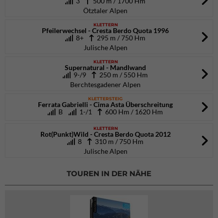
3
500 m / 1700 Hm
Ötztaler Alpen
KLETTERN
Pfeilerwechsel - Cresta Berdo Quota 1996
8+
295 m / 750 Hm
Julische Alpen
KLETTERN
Supernatural - Mandlwand
9-/9
250 m / 550 Hm
Berchtesgadener Alpen
KLETTERSTEIG
Ferrata Gabrielli - Cima Asta Überschreitung
B
1-/1
600 Hm / 1620 Hm
KLETTERN
Rot(Punkt)Wild - Cresta Berdo Quota 2012
8
310 m / 750 Hm
Julische Alpen
TOUREN IN DER NÄHE