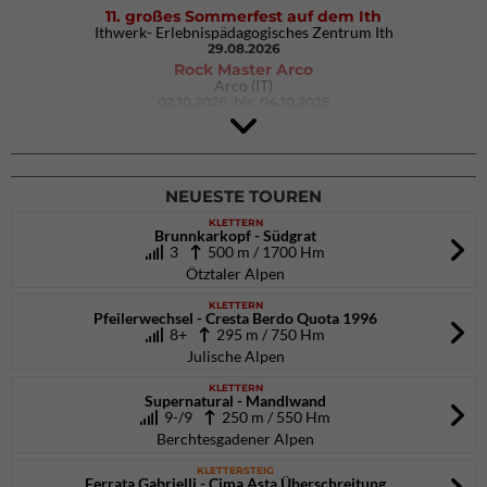
11. großes Sommerfest auf dem Ith
Ithwerk- Erlebnispädagogisches Zentrum Ith
29.08.2026
Rock Master Arco
Arco (IT)
02.10.2026
bis 04.10.2026
9. Eiskletter Festival Osttirol
Eisparkt Osttirol
08.01.2027
bis 10.01.2027
NEUESTE TOUREN
KLETTERN
Brunnkarkopf - Südgrat
3
500 m / 1700 Hm
Ötztaler Alpen
KLETTERN
Pfeilerwechsel - Cresta Berdo Quota 1996
8+
295 m / 750 Hm
Julische Alpen
KLETTERN
Supernatural - Mandlwand
9-/9
250 m / 550 Hm
Berchtesgadener Alpen
KLETTERSTEIG
Ferrata Gabrielli - Cima Asta Überschreitung