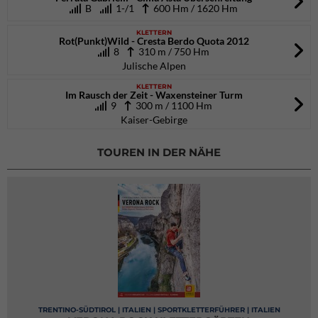
B
1-/1
600 Hm / 1620 Hm
KLETTERN
Rot(Punkt)Wild - Cresta Berdo Quota 2012
8
310 m / 750 Hm
Julische Alpen
KLETTERN
Im Rausch der Zeit - Waxensteiner Turm
9
300 m / 1100 Hm
Kaiser-Gebirge
TOUREN IN DER NÄHE
TRENTINO-SÜDTIROL | ITALIEN | SPORTKLETTERFÜHRER | ITALIEN