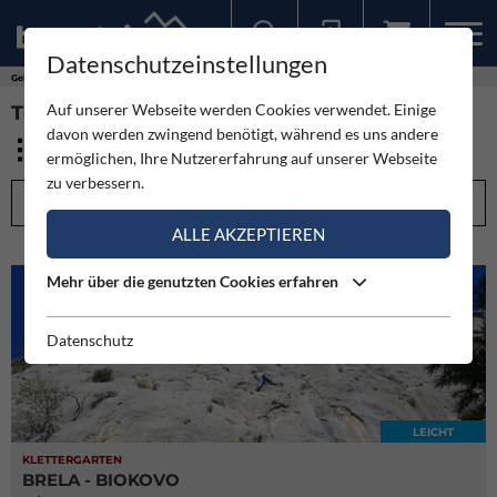
Datenschutzeinstellungen
Sollten Sie bereits ein Konto für unsere App haben, können Sie sich mit diesen Daten auch hier anmelden.
Gebirge
Biokovo
Auf unserer Webseite werden Cookies verwendet. Einige
TOUREN - BIOKOVO (10)
davon werden zwingend benötigt, während es uns andere
ermöglichen, Ihre Nutzererfahrung auf unserer Webseite
zu verbessern.
FILTEROPTIONEN
ALLE AKZEPTIEREN
Mehr über die genutzten Cookies erfahren
Datenschutz
LEICHT
KLETTERGARTEN
BRELA - BIOKOVO