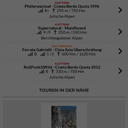
KLETTERN
Pfeilerwechsel - Cresta Berdo Quota 1996
8+
295 m / 750 Hm
Julische Alpen
KLETTERN
Supernatural - Mandlwand
9-/9
250 m / 550 Hm
Berchtesgadener Alpen
KLETTERSTEIG
Ferrata Gabrielli - Cima Asta Überschreitung
B
1-/1
600 Hm / 1620 Hm
KLETTERN
Rot(Punkt)Wild - Cresta Berdo Quota 2012
8
310 m / 750 Hm
Julische Alpen
TOUREN IN DER NÄHE