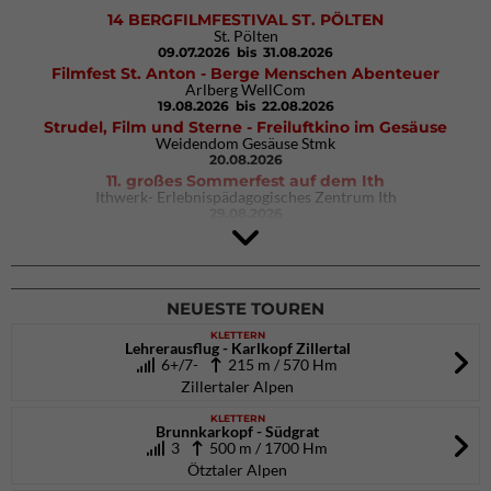
14 BERGFILMFESTIVAL ST. PÖLTEN
St. Pölten
09.07.2026
bis 31.08.2026
Filmfest St. Anton - Berge Menschen Abenteuer
Arlberg WellCom
19.08.2026
bis 22.08.2026
Strudel, Film und Sterne - Freiluftkino im Gesäuse
Weidendom Gesäuse Stmk
20.08.2026
11. großes Sommerfest auf dem Ith
Ithwerk- Erlebnispädagogisches Zentrum Ith
29.08.2026
4Blocs KIDS 2026
DAV Kletter- & Boulderzentrum München Süd (Thalkirchen)
26.09.2026
NEUESTE TOUREN
KLETTERN
Lehrerausflug - Karlkopf Zillertal
6+/7-
215 m / 570 Hm
Zillertaler Alpen
KLETTERN
Brunnkarkopf - Südgrat
3
500 m / 1700 Hm
Ötztaler Alpen