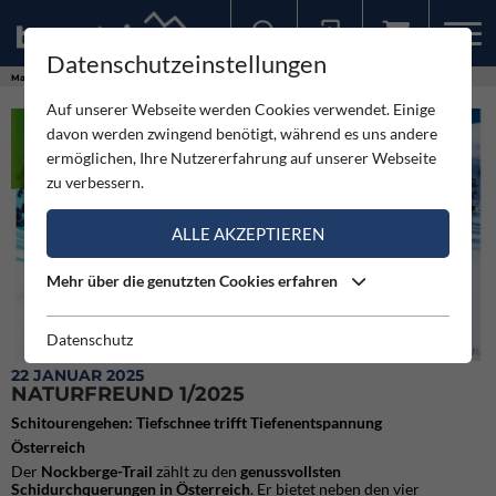
Datenschutzeinstellungen
Sollten Sie bereits ein Konto für unsere App haben, können Sie sich mit diesen Daten auch hier anmelden.
Magazine
Naturfreund
Naturfreund 1/2025
Auf unserer Webseite werden Cookies verwendet. Einige
davon werden zwingend benötigt, während es uns andere
ermöglichen, Ihre Nutzererfahrung auf unserer Webseite
zu verbessern.
ALLE AKZEPTIEREN
Mehr über die genutzten Cookies erfahren
Datenschutz
Der Nockberge-Trail zählt zu den genussvollsten Schidurchquerungen in Österreich.
22 JANUAR 2025
NATURFREUND 1/2025
Schitourengehen: Tiefschnee trifft Tiefenentspannung
Österreich
Der
Nockberge-Trail
zählt zu den
genussvollsten
Schidurchquerungen in Österreich
. Er bietet neben den vier