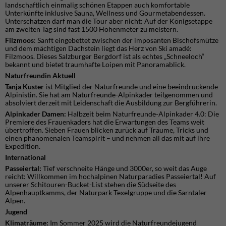
landschaftlich einmalig schönen Etappen auch komfortable
Unterkünfte inklusive Sauna, Wellness und Gourmetabendessen.
Unterschätzen darf man die Tour aber nicht: Auf der Königsetappe
am zweiten Tag sind fast 1500 Höhenmeter zu meistern.
Filzmoos
: Sanft eingebettet zwischen der imposanten Bischofsmütze
und dem mächtigen Dachstein liegt das Herz von Ski amadé:
Filzmoos. Dieses Salzburger Bergdorf ist als echtes „Schneeloch“
bekannt und bietet traumhafte Loipen mit Panoramablick.
Naturfreundin Aktuell
Tanja Kuster
ist Mitglied der Naturfreunde und eine beeindruckende
Alpinistin. Sie hat am Naturfreunde-Alpinkader teilgenommen und
absolviert derzeit mit Leidenschaft die Ausbildung zur Bergführerin.
Alpinkader Damen:
Halbzeit beim Naturfreunde-Alpinkader 4.0: Die
Premiere des Frauenkaders hat die Erwartungen des Teams weit
übertroffen. Sieben Frauen blicken zurück auf Träume, Tricks und
einen phänomenalen Teamspirit – und nehmen all das mit auf ihre
Expedition.
International
Passeiertal:
Tief verschneite Hänge und 3000er, so weit das Auge
reicht: Willkommen im hochalpinen Naturparadies Passeiertal! Auf
unserer Schitouren-Bucket-List stehen die Südseite des
Alpenhauptkamms, der Naturpark Texelgruppe und die Sarntaler
Alpen.
Jugend
Klimaträume:
Im Sommer 2025 wird die Naturfreundejugend