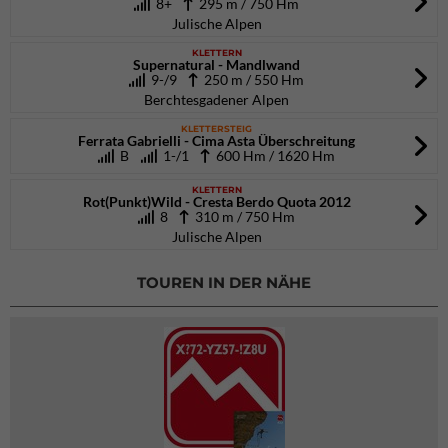
8+
295 m / 750 Hm
Julische Alpen
KLETTERN
Supernatural - Mandlwand
9-/9
250 m / 550 Hm
Berchtesgadener Alpen
KLETTERSTEIG
Ferrata Gabrielli - Cima Asta Überschreitung
B
1-/1
600 Hm / 1620 Hm
KLETTERN
Rot(Punkt)Wild - Cresta Berdo Quota 2012
8
310 m / 750 Hm
Julische Alpen
TOUREN IN DER NÄHE