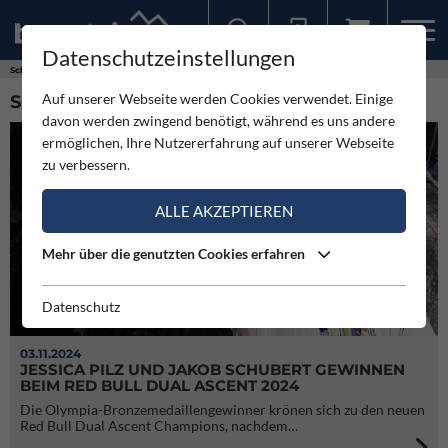
Datenschutzeinstellungen
Sollten Sie bereits ein Konto für unsere App haben, können Sie sich mit diesen Daten auch hier anmelden.
Schlagworte
Dual Ascent
Auf unserer Webseite werden Cookies verwendet. Einige
SCHLAGWORT: DUAL ASCENT (2)
davon werden zwingend benötigt, während es uns andere
ermöglichen, Ihre Nutzererfahrung auf unserer Webseite
zu verbessern.
ALLE AKZEPTIEREN
Mehr über die genutzten Cookies erfahren
Datenschutz
03.11.2024
JESSICA PILZ UND JAKOB SCHUBERT GEWINNEN
BEIM RED BULL DUAL ASCENT 2024
Die Olympia-Bronzemedaillengewinner krönen sich zu den neuen
Red Bull Dual Ascent Champions, nachdem…