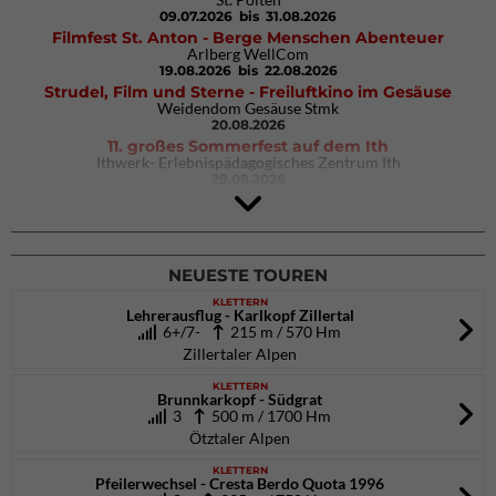
09.07.2026
bis 31.08.2026
Filmfest St. Anton - Berge Menschen Abenteuer
Arlberg WellCom
19.08.2026
bis 22.08.2026
Strudel, Film und Sterne - Freiluftkino im Gesäuse
Weidendom Gesäuse Stmk
20.08.2026
11. großes Sommerfest auf dem Ith
Ithwerk- Erlebnispädagogisches Zentrum Ith
29.08.2026
4Blocs KIDS 2026
DAV Kletter- & Boulderzentrum München Süd (Thalkirchen)
26.09.2026
NEUESTE TOUREN
KLETTERN
Lehrerausflug - Karlkopf Zillertal
6+/7-
215 m / 570 Hm
Zillertaler Alpen
KLETTERN
Brunnkarkopf - Südgrat
3
500 m / 1700 Hm
Ötztaler Alpen
KLETTERN
Pfeilerwechsel - Cresta Berdo Quota 1996