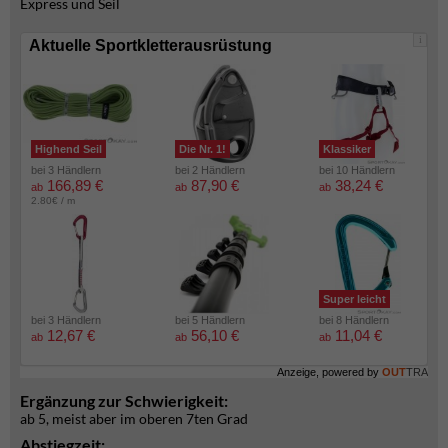
Express und Seil
i
Aktuelle Sportkletterausrüstung
Highend Seil
Die Nr. 1!
Klassiker
bei 3 Händlern
bei 2 Händlern
bei 10 Händlern
166,89 €
87,90 €
38,24 €
ab
ab
ab
2.80€ / m
Super leicht
bei 3 Händlern
bei 5 Händlern
bei 8 Händlern
12,67 €
56,10 €
11,04 €
ab
ab
ab
Anzeige, powered by
OUT
TRA
Ergänzung zur Schwierigkeit:
ab 5, meist aber im oberen 7ten Grad
Abstiegzeit: