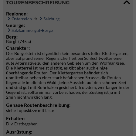
TOURENBESCHREIBUNG
Regionen:
Österreich
Salzburg
Gebirge:
Salzkammergut-Berge
Berg:
Bürgl (745
)
m
Charakter:
Der Bürgelstein ist eigentlich kein besonders toller Klettergarten,
aber aufgrund seiner Regensicherheit bei Schlechtwetter eine
gute Alternative zu den anderen Gebieten um den Wolfgangsee.
Die Kletterrei ist meist plattig, es gibt aber auch einige
überhängende Routen. Der Klettergarten befindet sich
unmittelbar neben einer stark befahrenen Strasse, die Routen
liegen alle im dichten Wald (keine Aussicht auf den schönen See)
und sind gut mit Bohrhaken gesichert. Trotzdem, wer länger in der
Gegend ist, sollte einmal vorbeischauen, der Zustieg ist ja mit
2min nicht wirklich lang.
Genaue Routenbeschreibung:
siehe Toposkizze mit Liste
Erhalter:
Div. Erstbegeher.
Ausrüstung: