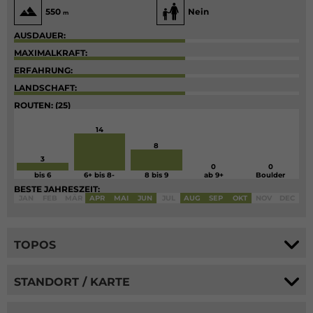
550
Nein
m
AUSDAUER:
MAXIMALKRAFT:
ERFAHRUNG:
LANDSCHAFT:
ROUTEN: (25)
14
8
3
0
0
bis 6
6+ bis 8-
8 bis 9
ab 9+
Boulder
BESTE JAHRESZEIT:
JAN
FEB
MÄR
APR
MAI
JUN
JUL
AUG
SEP
OKT
NOV
DEC
TOPOS
STANDORT / KARTE