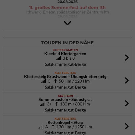
20.08.2026
11. großes Sommerfest auf dem Ith
Ithwerk- Erlebnispädagogisches Zentrum Ith
29.08.2026
4Blocs KIDS 2026
DAV Kletter- & Boulderzentrum München Süd (Thalkirchen)
26.09.2026
TOUREN IN DER NÄHE
KLETTERGARTEN
Kleefeld Klettergarten
3 bis 8
Salzkammergut-Berge
KLETTERSTEIG
Klettersteig Brustwand - Übungsklettersteig
C
50 Hm / 120 Hm
Salzkammergut-Berge
KLETTERN
Sommeraustein - Südostgrat
3+
180 m / 600 Hm
Salzkammergut-Berge
KLETTERSTEIG
Rettenkogel - Steig
A
130 Hm / 1250 Hm
Salzkammergut-Berge