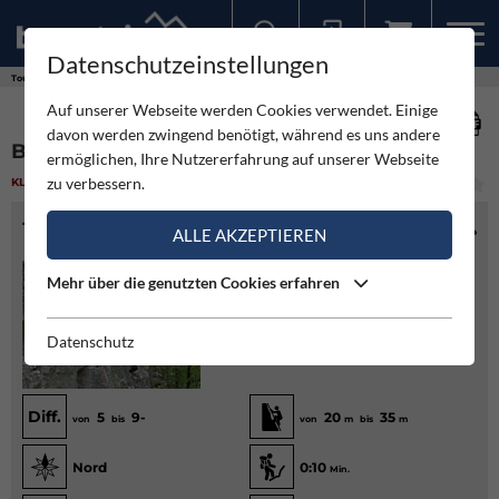
Datenschutzeinstellungen
Sollten Sie bereits ein Konto für unsere App haben, können Sie sich mit diesen Daten auch hier anmelden.
Touren
Klettergarten
Bürgelstein
Auf unserer Webseite werden Cookies verwendet. Einige
davon werden zwingend benötigt, während es uns andere
BÜRGELSTEIN
ermöglichen, Ihre Nutzererfahrung auf unserer Webseite
zu verbessern.
KLETTERGARTEN
(1)
MITTEL
TOURENINFO
ALLE AKZEPTIEREN
Mehr über die genutzten Cookies erfahren
Datenschutz
Diff.
5
9-
20
35
von
bis
von
m
bis
m
Nord
0:10
Min.