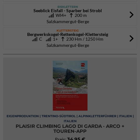
EISKLETTERN
Seeblick Eisfall - Sparber bei Strobl
WI4+
200 m
Salzkammergut-Berge
KLETTERSTEIG
Bergwerkskogel-Rettenkogel-Klettersteig
C
1+
230 Hm / 1250 Hm
Salzkammergut-Berge
EIGENPRODUKTION | TRENTINO-SÜDTIROL | ALPINKLETTERFÜHRER | ITALIEN |
ITALIEN
PLAISIR CLIMBING LAGO DI GARDA · ARCO +
TOUREN-APP
34,95 €
Preis: