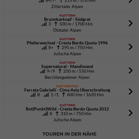
6+/7-
215 m / 570 Hm
Zillertaler Alpen
KLETTERN
Brunnkarkopf - Südgrat
3
500 m / 1700 Hm
Ötztaler Alpen
KLETTERN
Pfeilerwechsel - Cresta Berdo Quota 1996
8+
295 m / 750 Hm
Julische Alpen
KLETTERN
Supernatural - Mandlwand
9-/9
250 m / 550 Hm
Berchtesgadener Alpen
KLETTERSTEIG
Ferrata Gabrielli - Cima Asta Überschreitung
B
1-/1
600 Hm / 1620 Hm
KLETTERN
Rot(Punkt)Wild - Cresta Berdo Quota 2012
8
310 m / 750 Hm
Julische Alpen
TOUREN IN DER NÄHE