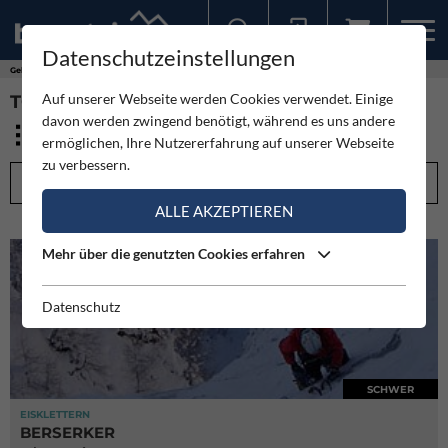
Datenschutzeinstellungen
Sollten Sie bereits ein Konto für unsere App haben, können Sie sich mit diesen Daten auch hier anmelden.
Gebirge
Plessur-Alpen
Auf unserer Webseite werden Cookies verwendet. Einige
TOUREN - PLESSUR-ALPEN (1)
davon werden zwingend benötigt, während es uns andere
ermöglichen, Ihre Nutzererfahrung auf unserer Webseite
zu verbessern.
FILTEROPTIONEN
ALLE AKZEPTIEREN
Mehr über die genutzten Cookies erfahren
Datenschutz
SCHWER
EISKLETTERN
BERSERKER