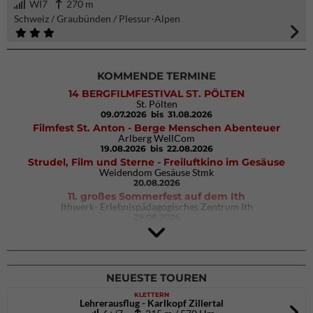
WI7
270 m
Schweiz / Graubünden / Plessur-Alpen
KOMMENDE TERMINE
14 BERGFILMFESTIVAL ST. PÖLTEN
St. Pölten
09.07.2026
bis 31.08.2026
Filmfest St. Anton - Berge Menschen Abenteuer
Arlberg WellCom
19.08.2026
bis 22.08.2026
Strudel, Film und Sterne - Freiluftkino im Gesäuse
Weidendom Gesäuse Stmk
20.08.2026
11. großes Sommerfest auf dem Ith
Ithwerk- Erlebnispädagogisches Zentrum Ith
29.08.2026
4Blocs KIDS 2026
DAV Kletter- & Boulderzentrum München Süd (Thalkirchen)
26.09.2026
NEUESTE TOUREN
KLETTERN
Lehrerausflug - Karlkopf Zillertal