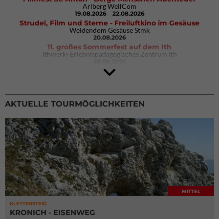
Arlberg WellCom
19.08.2026
22.08.2026
Strudel, Film und Sterne - Freiluftkino im Gesäuse
Weidendom Gesäuse Stmk
20.08.2026
11. großes Sommerfest auf dem Ith
Ithwerk- Erlebnispädagogisches Zentrum Ith
29.08.2026
4Blocs KIDS 2026
DAV Kletter- & Boulderzentrum München Süd (Thalkirchen)
26.09.2026
AKTUELLE TOURMÖGLICHKEITEN
MITTEL
KLETTERSTEIG
KRONICH - EISENWEG