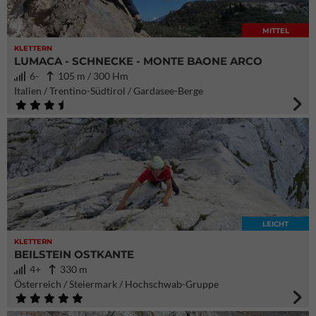
MITTEL
KLETTERN
LUMACA - SCHNECKE - MONTE BAONE ARCO
6-
105 m / 300 Hm
Italien / Trentino-Südtirol / Gardasee-Berge
LEICHT
KLETTERN
BEILSTEIN OSTKANTE
4+
330 m
Österreich / Steiermark / Hochschwab-Gruppe