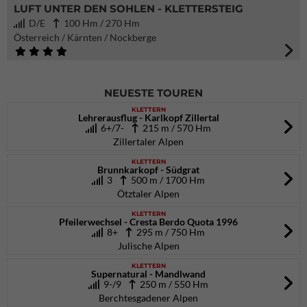
LUFT UNTER DEN SOHLEN - KLETTERSTEIG
D/E
100 Hm / 270 Hm
Österreich / Kärnten / Nockberge
NEUESTE TOUREN
KLETTERN
Lehrerausflug - Karlkopf Zillertal
6+/7-
215 m / 570 Hm
Zillertaler Alpen
KLETTERN
Brunnkarkopf - Südgrat
3
500 m / 1700 Hm
Ötztaler Alpen
KLETTERN
Pfeilerwechsel - Cresta Berdo Quota 1996
8+
295 m / 750 Hm
Julische Alpen
KLETTERN
Supernatural - Mandlwand
9-/9
250 m / 550 Hm
Berchtesgadener Alpen