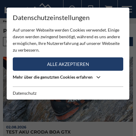
Datenschutzeinstellungen
Sollten Sie bereits ein Konto für unsere App haben, können Sie sich mit diesen Daten auch hier anmelden.
Produkte
Auf unserer Webseite werden Cookies verwendet. Einige
PRODUKTE (1173)
davon werden zwingend benötigt, während es uns andere
Stichwort
ermöglichen, Ihre Nutzererfahrung auf unserer Webseite
zu verbessern.
ALLE AKZEPTIEREN
Mehr über die genutzten Cookies erfahren
Datenschutz
02.08.2026
TEST AKU CRODA BOA GTX