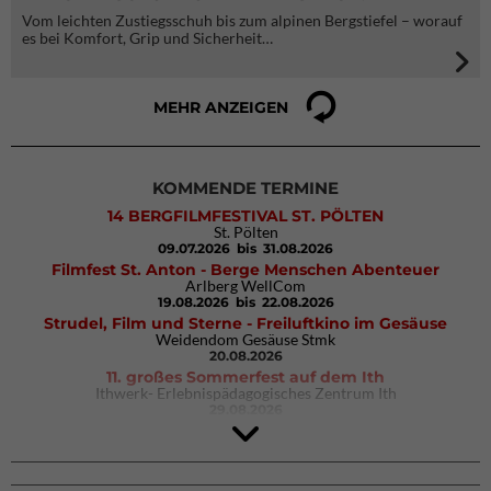
Vom leichten Zustiegsschuh bis zum alpinen Bergstiefel – worauf
es bei Komfort, Grip und Sicherheit…
MEHR ANZEIGEN
KOMMENDE TERMINE
14 BERGFILMFESTIVAL ST. PÖLTEN
St. Pölten
09.07.2026
bis 31.08.2026
Filmfest St. Anton - Berge Menschen Abenteuer
Arlberg WellCom
19.08.2026
bis 22.08.2026
Strudel, Film und Sterne - Freiluftkino im Gesäuse
Weidendom Gesäuse Stmk
20.08.2026
11. großes Sommerfest auf dem Ith
Ithwerk- Erlebnispädagogisches Zentrum Ith
29.08.2026
4Blocs KIDS 2026
DAV Kletter- & Boulderzentrum München Süd (Thalkirchen)
26.09.2026