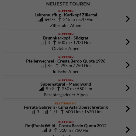
NEUESTE TOUREN
KLETTERN
Lehrerausflug - Karlkopf Zillertal
6+/7-
215 m / 570 Hm
Zillertaler Alpen
KLETTERN
Brunnkarkopf - Südgrat
3
500 m / 1700 Hm
Ötztaler Alpen
KLETTERN
Pfeilerwechsel - Cresta Berdo Quota 1996
8+
295 m / 750 Hm
Julische Alpen
KLETTERN
Supernatural - Mandlwand
9-/9
250 m / 550 Hm
Berchtesgadener Alpen
KLETTERSTEIG
Ferrata Gabrielli - Cima Asta Überschreitung
B
1-/1
600 Hm / 1620 Hm
KLETTERN
Rot(Punkt)Wild - Cresta Berdo Quota 2012
8
310 m / 750 Hm