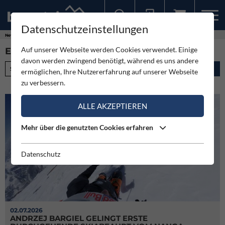
Datenschutzeinstellungen
Sollten Sie bereits ein Konto für unsere App haben, können Sie sich mit diesen Daten auch hier anmelden.
News
Expeditionen
Auf unserer Webseite werden Cookies verwendet. Einige
EXPEDITION (440)
davon werden zwingend benötigt, während es uns andere
Stichwort
ermöglichen, Ihre Nutzererfahrung auf unserer Webseite
zu verbessern.
ALLE AKZEPTIEREN
Mehr über die genutzten Cookies erfahren
Datenschutz
02.07.2026
ANDRZEJ BARGIEL GELINGT ERSTE