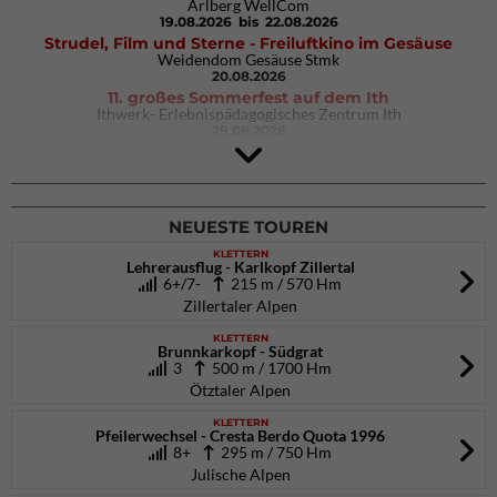
Arlberg WellCom
19.08.2026
bis 22.08.2026
Strudel, Film und Sterne - Freiluftkino im Gesäuse
Weidendom Gesäuse Stmk
20.08.2026
11. großes Sommerfest auf dem Ith
Ithwerk- Erlebnispädagogisches Zentrum Ith
29.08.2026
4Blocs KIDS 2026
DAV Kletter- & Boulderzentrum München Süd (Thalkirchen)
26.09.2026
NEUESTE TOUREN
KLETTERN
Lehrerausflug - Karlkopf Zillertal
6+/7-
215 m / 570 Hm
Zillertaler Alpen
KLETTERN
Brunnkarkopf - Südgrat
3
500 m / 1700 Hm
Ötztaler Alpen
KLETTERN
Pfeilerwechsel - Cresta Berdo Quota 1996
8+
295 m / 750 Hm
Julische Alpen