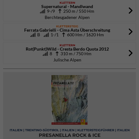
KLETTERN
Supernatural - Mandlwand
9-/9
250 m / 550 Hm
Berchtesgadener Alpen
KLETTERSTEIG
Ferrata Gabrielli - Cima Asta Überschreitung
B
1-/1
600 Hm / 1620 Hm
KLETTERN
Rot(Punkt)Wild - Cresta Berdo Quota 2012
8
310 m / 750 Hm
Julische Alpen
ITALIEN | TRENTINO-SÜDTIROL | ITALIEN | KLETTERSTEIGFÜHRER | ITALIEN
PRESANELLA ROCK & ICE