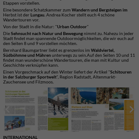
Etappen vorstellen.
Eine besondere Schatzkammer zum
Wandern und Bergsteigen im
Herbst ist der
Lungau
. Andrea Kocher stellt euch 4 schöne
Wandertouren vor.
Von der Stadt in die Natur: "
Urban Outdoor
"
Die
Sehnsucht nach Natur und Bewegung
nimmt zu. Nahezu in jeder
Stadt findet man spannende Outdoormöglichkeiten, die wir euch auf
den Seiten 8 und 9 vorstellen möchten.
Bernhard Baumgartner liebt es grenzenlos im
Waldviertel,
Südböhmne und Mähren
unterwegs zu sein.Auf den Seiten 10 und 11
findet man wunderschöne Wandertouren, die man mit Kultur und
Geschichte verknüpfen kann.
Einen Vorgeschmack auf den Winter liefert der Artikel "
Schitouren
in der Salzburger Sportwelt
", Region Radstadt, Altenmarkt-
Zauchensee und Filzmoos.
INTERNATIONAL