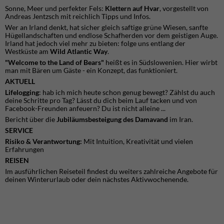
Sonne, Meer und perfekter Fels:
Klettern auf Hvar
, vorgestellt von
Andreas Jentzsch mit reichlich Tipps und Infos.
Wer an Irland denkt, hat sicher gleich saftige grüne Wiesen, sanfte
Hügellandschaften und endlose Schafherden vor dem geistigen Auge.
Irland hat jedoch viel mehr zu bieten: folge uns entlang der
Westküste am
Wild Atlantic Way
.
"Welcome to the Land of Bears"
heißt es in Südslowenien. Hier wirbt
man mit Bären um Gäste - ein Konzept, das funktioniert.
AKTUELL
Lifelogging
: hab ich mich heute schon genug bewegt? Zählst du auch
deine Schritte pro Tag? Lässt du dich beim Lauf tacken und von
Facebook-Freunden anfeuern? Du ist nicht alleine ...
Bericht über die
Jubiläumsbesteigung des Damavand
im Iran.
SERVICE
Risiko & Verantwortung:
Mit Intuition, Kreativität und vielen
Erfahrungen
REISEN
Im ausführlichen Reiseteil findest du weiters zahlreiche Angebote für
deinen Winterurlaub oder dein nächstes Aktivwochenende.