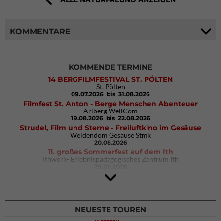
KOMMENTARE
KOMMENDE TERMINE
14 BERGFILMFESTIVAL ST. PÖLTEN
St. Pölten
09.07.2026
bis 31.08.2026
Filmfest St. Anton - Berge Menschen Abenteuer
Arlberg WellCom
19.08.2026
bis 22.08.2026
Strudel, Film und Sterne - Freiluftkino im Gesäuse
Weidendom Gesäuse Stmk
20.08.2026
11. großes Sommerfest auf dem Ith
Ithwerk- Erlebnispädagogisches Zentrum Ith
29.08.2026
4Blocs KIDS 2026
DAV Kletter- & Boulderzentrum München Süd (Thalkirchen)
26.09.2026
NEUESTE TOUREN