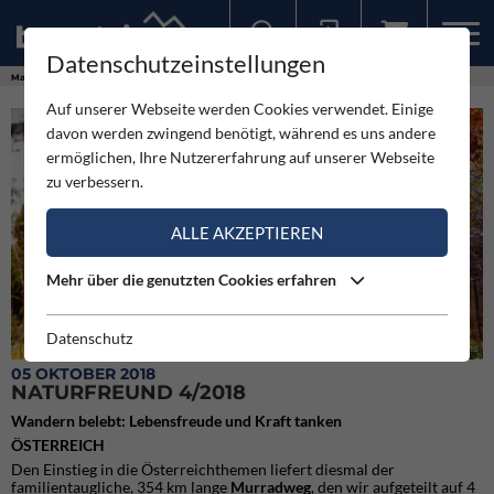
Datenschutzeinstellungen
Sollten Sie bereits ein Konto für unsere App haben, können Sie sich mit diesen Daten auch hier anmelden.
Magazine
Naturfreund
Naturfreund 4/2018
Auf unserer Webseite werden Cookies verwendet. Einige
davon werden zwingend benötigt, während es uns andere
ermöglichen, Ihre Nutzererfahrung auf unserer Webseite
zu verbessern.
ALLE AKZEPTIEREN
Mehr über die genutzten Cookies erfahren
Datenschutz
Naturfreund - die 4/2108 Ausgabe des Magazins
05 OKTOBER 2018
NATURFREUND 4/2018
Wandern belebt: Lebensfreude und Kraft tanken
ÖSTERREICH
Den Einstieg in die Österreichthemen liefert diesmal der
familientaugliche, 354 km lange
Murradweg
, den wir aufgeteilt auf 4