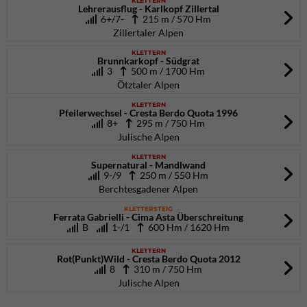
KLETTERN
Lehrerausflug - Karlkopf Zillertal
6+/7-
215 m / 570 Hm
Zillertaler Alpen
KLETTERN
Brunnkarkopf - Südgrat
3
500 m / 1700 Hm
Ötztaler Alpen
KLETTERN
Pfeilerwechsel - Cresta Berdo Quota 1996
8+
295 m / 750 Hm
Julische Alpen
KLETTERN
Supernatural - Mandlwand
9-/9
250 m / 550 Hm
Berchtesgadener Alpen
KLETTERSTEIG
Ferrata Gabrielli - Cima Asta Überschreitung
B
1-/1
600 Hm / 1620 Hm
KLETTERN
Rot(Punkt)Wild - Cresta Berdo Quota 2012
8
310 m / 750 Hm
Julische Alpen