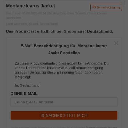
i
Montane Icarus Jacket
Benachrichtigung
Daten vom 08.08.2026 00:34 Uhr. Angebote ohne Gewähr, Preise können
abweichen.
Land wechseln
(Aktuell: Deutschland)
Das Produkt ist erhältlich bei Shops aus:
Deutschland
,
E-Mail Benachrichtigung für 'Montane Icarus
Jacket' erstellen
Zu dieser Produktvariante gibt es aktuell keine Angebote. Du
kannst Dir aber eine kostenlose E-Mail Benachrichtigung
anlegen! Du hast für diese Erinnerung folgende Kritieren
festgelegt:
In:
Deutschland
DEINE E-MAIL
BENACHRICHTIGT MICH
Informationen zum Datenschutz findest du in unserer
Datenschutzerklärung