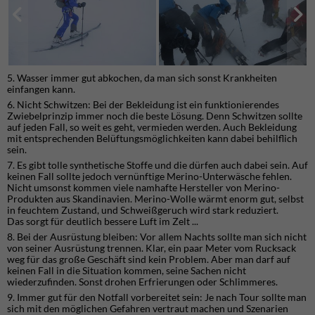
5. Wasser immer gut abkochen, da man sich sonst Krankheiten
einfangen kann.
6. Nicht Schwitzen: Bei der Bekleidung ist ein funktionierendes
Zwiebelprinzip immer noch die beste Lösung. Denn Schwitzen sollte
auf jeden Fall, so weit es geht, vermieden werden. Auch Bekleidung
mit entsprechenden Belüftungsmöglichkeiten kann dabei behilflich
sein.
7. Es gibt tolle synthetische Stoffe und die dürfen auch dabei sein. Auf
keinen Fall sollte jedoch vernünftige Merino-Unterwäsche fehlen.
Nicht umsonst kommen viele namhafte Hersteller von Merino-
Produkten aus Skandinavien. Merino-Wolle wärmt enorm gut, selbst
in feuchtem Zustand, und Schweißgeruch wird stark reduziert.
Das sorgt für deutlich bessere Luft im Zelt ...
8. Bei der Ausrüstung bleiben: Vor allem Nachts sollte man sich nicht
von seiner Ausrüstung trennen. Klar, ein paar Meter vom Rucksack
weg für das große Geschäft sind kein Problem. Aber man darf auf
keinen Fall in die Situation kommen, seine Sachen nicht
wiederzufinden. Sonst drohen Erfrierungen oder Schlimmeres.
9. Immer gut für den Notfall vorbereitet sein: Je nach Tour sollte man
sich mit den möglichen Gefahren vertraut machen und Szenarien