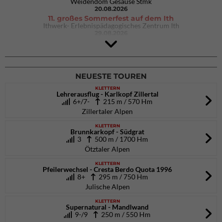
Weidendom Gesäuse Stmk
20.08.2026
11. großes Sommerfest auf dem Ith
Ithwerk- Erlebnispädagogisches Zentrum Ith
29.08.2026
4Blocs KIDS 2026
DAV Kletter- & Boulderzentrum München Süd (Thalkirchen)
26.09.2026
NEUESTE TOUREN
KLETTERN
Lehrerausflug - Karlkopf Zillertal
6+/7-
215 m / 570 Hm
Zillertaler Alpen
KLETTERN
Brunnkarkopf - Südgrat
3
500 m / 1700 Hm
Ötztaler Alpen
KLETTERN
Pfeilerwechsel - Cresta Berdo Quota 1996
8+
295 m / 750 Hm
Julische Alpen
KLETTERN
Supernatural - Mandlwand
9-/9
250 m / 550 Hm