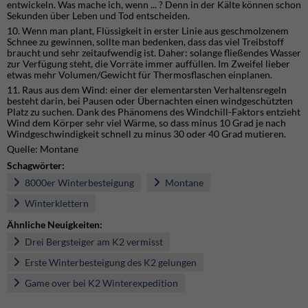
entwickeln. Was mache ich, wenn ... ? Denn in der Kälte können schon
Sekunden über Leben und Tod entscheiden.
10. Wenn man plant, Flüssigkeit in erster Linie aus geschmolzenem
Schnee zu gewinnen, sollte man bedenken, dass das viel Treibstoff
braucht und sehr zeitaufwendig ist. Daher: solange fließendes Wasser
zur Verfügung steht, die Vorräte immer auffüllen. Im Zweifel lieber
etwas mehr Volumen/Gewicht für Thermosflaschen einplanen.
11. Raus aus dem Wind: einer der elementarsten Verhaltensregeln
besteht darin, bei Pausen oder Übernachten einen windgeschützten
Platz zu suchen. Dank des Phänomens des Windchill-Faktors entzieht
Wind dem Körper sehr viel Wärme, so dass minus 10 Grad je nach
Windgeschwindigkeit schnell zu minus 30 oder 40 Grad mutieren.
Quelle: Montane
Schagwörter:
8000er Winterbesteigung
Montane
Winterklettern
Ähnliche Neuigkeiten:
Drei Bergsteiger am K2 vermisst
Erste Winterbesteigung des K2 gelungen
Game over bei K2 Winterexpedition