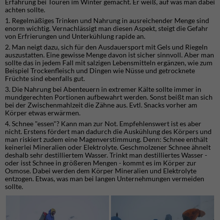
Erfahrung bei Touren im Winter gemacht. Er weiß, auf was man dabei
achten sollte.
1. Regelmäßiges Trinken und Nahrung in ausreichender Menge sind
enorm wichtig. Vernachlässigt man diesen Aspekt, steigt die Gefahr
von Erfrierungen und Unterkühlung rapide an.
2. Man neigt dazu, sich für den Ausdauersport mit Gels und Riegeln
auszustatten. Eine gewisse Menge davon ist sicher sinnvoll. Aber man
sollte das in jedem Fall mit salzigen Lebensmitteln ergänzen, wie zum
Beispiel Trockenfleisch und Dingen wie Nüsse und getrocknete
Früchte sind ebenfalls gut.
3. Die Nahrung bei Abenteuern in extremer Kälte sollte immer in
mundgerechten Portionen aufbewahrt werden. Sonst beißt man sich
bei der Zwischenmahlzeit die Zähne aus. Evtl. Snacks vorher am
Körper etwas erwärmen.
4. Schnee "essen"? Kann man zur Not. Empfehlenswert ist es aber
nicht. Erstens fördert man dadurch die Auskühlung des Körpers und
man riskiert zudem eine Magenverstimmung. Denn: Schnee enthält
keinerlei Mineralien oder Elektrolyte. Geschmolzener Schnee ähnelt
deshalb sehr destilliertem Wasser. Trinkt man destilliertes Wasser -
oder isst Schnee in größeren Mengen - kommt es im Körper zur
Osmose. Dabei werden dem Körper Mineralien und Elektrolyte
entzogen. Etwas, was man bei langen Unternehmungen vermeiden
sollte.