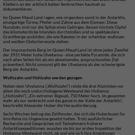
Klettern an der arktisch kalten Senkrechten hautnah zu
dokumentieren.
Im Queen Maud Land ragen, wie nirgendwo sonst in der Antarktis,
einzigartige Türme, Pfeiler und Zähne aus dem Eismeer. Diese
Nunataks sind nur die Spitze eines Gebirges, dessen höchste Gipfel
das kilometerdicke Inlandeis durchstoßen und so spektakuläre
Granitberge ausbilden, die wie Raketen in der scheinbar endlosen
und weißen Gletscherwüste stehen.
Der imposanteste Berg im Queen Maud Land ist ohne jeden Zweifel
der 2931 Meter hohe Ulvetanna - eine perfekte Pyramide, die sich
nach allen Seiten hin als ein abweisendes, anspruchsvolles Ziel
präsentiert. Nicht umsonst gilt der Ulvetanna als der schwierigste
Berg der Antarktis.
Wolfszahn und Hohlzahn werden gezogen
Neben dem Ulvetanna („Wolfszahn“) reizte die drei Alpinisten vor
allem die noch undurchstiegene Westwand des Holtanna
(„Hohlzahn“). „Ein extremer Bigwall, 750 Meter hoch, im gesamten
mehr als nur senkrecht und das ganze in der Kälte der Antarktis“,
beschreibt Alexander Huber die Herausforderung.
Sechs Wochen betrug das Zeitfenster, das sich die Huberbuam für
ihre Reise ins Ungewisse gesetzt hatten. Trotz ausführlicher
Recherche und Gesprächen mit Teilnehmern früherer
Antarktisexpeditionen, wussten sie bis zur ersten Inspektion der
Holtanna-Westwand nicht, ob und wie sich ihre Ambitionen