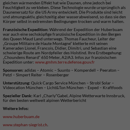
gleichen wärmenden Effekt hat wie Daunen, ohne jedoch bei
Feuchtigkeit zu verkleben. Diese Technologie wurde ursprünglich als
Daunenersatz für die US Army entwickelt. Die Produkte sind leicht
und atmungsaktiv, gleichzeitig aber wasserabweisend, so dass sie den
Körper selbst in extremsten Bedingungen trocken und warm halten.
Französische Expedition:
Während der Expedition der Huberbuam
war auch eine sechsköpfige französische Expedition in den Bergen
des Queen Maud Land unterwegs. Thomas Faucheur, Leiter der
„Groupe Militaire de Haute Montagne“ kletterte mit seinen
Kameraden Lionel, Francois, Didier, Dimitri, und Sebastian eine
schwierige Route am Nordpfeiler des Holstind. Ihre Erstbegehung:
„Choundens Renard“ 650 Meter, A2/A3. Infos zur französischen
Expedition unter:
www.gmhm.terre.defense.gouv.fr
Sponsoren:
adidas – Atomic – Suunto – Komperdell – Peeraton –
Petzl – Simpert Reiter – Rosenberger
Unterstützung:
Quick Cargo Service München – Strobl Solar –
Videocation München – Licht&Ton München – Exped – Kraftfoods
Spezieller Dank:
Karl „Charly“Gabel, Alpine Wetterwarte Innsbruck,
für den besten weltweit alpinen Wetterbericht
Weitere Infos:
www.huberbuam.de
www.stephan-siegrist.ch
.