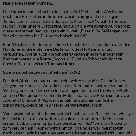
realisieren lassen würden...
Die Huberbuam kletterten durch die 750 Meter hohe Westwand -
doch ihre Freikletterambitionen wurden aufgrund der eisigen
Temperaturen zerschlagen. „Es war kalt, sehr kalt“, erzählt Thomas
Huber, „aber unsere Erstbegehung durch die Westwand wurde trotz
dieser extremen Bedingungen ein Juwel: „Eiszeit“ 24 Seillängen und
Schwierigkeiten bis 7+ und technisch bis A4“.
Eine Woche später konnten die Extremkletterer dann doch über den
Nordpfeiler die erste freie Besteigung des Holtanna für sich
verbuchen. „Wenn auch die Schwierigkeiten in einem moderaten
Rahmen waren, die Route „Skywalk“, 7-, ist an Schönheit nicht zu
übertreffen“, schwärmt Thomas Huber.
Sahnehäubchen „Sound of Silence“ 8-/A2
Die drei Alpinisten hatten noch ein weiteres großes Ziel im Visier.
„Gegen Ende unserer Antarktis-Expedition hatten wir noch einmal
Wetterglück und kletterten in zwei Tagen über den Nordwest-Pfeiler
auf den Ulvetanna“, erzählen die Huberbuam. „Die Erstbegehung von
„Sound of Silence“ 8-/A2 war das Sahnehäubchen der bisher
schönsten Expedition in unserer Bergsteigerlaufbahn.
Von außen betrachtet haben wir vielleicht unser Ziel, eine schwierige
Freikletterei in der Antarktis zu realisieren, nicht zu 100 Prozent
erreicht. Aber bei einer Lufttemperatur von -20° wird ein Siebener
zum Neuner, ein Neuner wird unmöglich und es war meist sogar
noch kälter! Wir haben alles versucht, haben alles geschafft - und wir