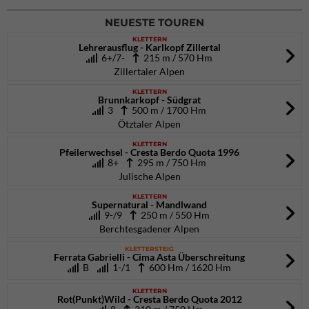
NEUESTE TOUREN
KLETTERN
Lehrerausflug - Karlkopf Zillertal
6+/7-
215 m / 570 Hm
Zillertaler Alpen
KLETTERN
Brunnkarkopf - Südgrat
3
500 m / 1700 Hm
Ötztaler Alpen
KLETTERN
Pfeilerwechsel - Cresta Berdo Quota 1996
8+
295 m / 750 Hm
Julische Alpen
KLETTERN
Supernatural - Mandlwand
9-/9
250 m / 550 Hm
Berchtesgadener Alpen
KLETTERSTEIG
Ferrata Gabrielli - Cima Asta Überschreitung
B
1-/1
600 Hm / 1620 Hm
KLETTERN
Rot(Punkt)Wild - Cresta Berdo Quota 2012