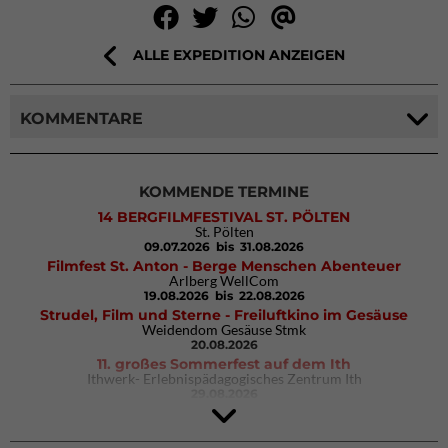
ALLE EXPEDITION ANZEIGEN
KOMMENTARE
KOMMENDE TERMINE
14 BERGFILMFESTIVAL ST. PÖLTEN
St. Pölten
09.07.2026
bis 31.08.2026
Filmfest St. Anton - Berge Menschen Abenteuer
Arlberg WellCom
19.08.2026
bis 22.08.2026
Strudel, Film und Sterne - Freiluftkino im Gesäuse
Weidendom Gesäuse Stmk
20.08.2026
11. großes Sommerfest auf dem Ith
Ithwerk- Erlebnispädagogisches Zentrum Ith
29.08.2026
4Blocs KIDS 2026
DAV Kletter- & Boulderzentrum München Süd (Thalkirchen)
26.09.2026