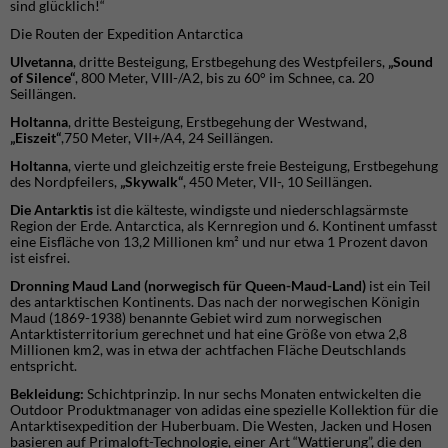
sind glücklich!“
Die Routen der Expedition Antarctica
Ulvetanna
, dritte Besteigung, Erstbegehung des Westpfeilers,
„Sound
of Silence“
, 800 Meter, VIII-/A2, bis zu 60° im Schnee, ca. 20
Seillängen.
Holtanna
, dritte Besteigung, Erstbegehung der Westwand,
„Eiszeit“
,750 Meter, VII+/A4, 24 Seillängen.
Holtanna
, vierte und gleichzeitig erste freie Besteigung, Erstbegehung
des Nordpfeilers,
„Skywalk“
, 450 Meter, VII-, 10 Seillängen.
Die Antarktis
ist die kälteste, windigste und niederschlagsärmste
Region der Erde. Antarctica, als Kernregion und 6. Kontinent umfasst
eine Eisfläche von 13,2 Millionen km² und nur etwa 1 Prozent davon
ist eisfrei.
Dronning Maud Land (norwegisch für Queen-Maud-Land)
ist ein Teil
des antarktischen Kontinents. Das nach der norwegischen Königin
Maud (1869-1938) benannte Gebiet wird zum norwegischen
Antarktisterritorium gerechnet und hat eine Größe von etwa 2,8
Millionen km2, was in etwa der achtfachen Fläche Deutschlands
entspricht.
Bekleidung:
Schichtprinzip. In nur sechs Monaten entwickelten die
Outdoor Produktmanager von adidas eine spezielle Kollektion für die
Antarktisexpedition der Huberbuam. Die Westen, Jacken und Hosen
basieren auf Primaloft-Technologie, einer Art “Wattierung”, die den