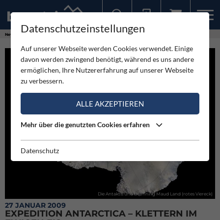
Datenschutzeinstellungen
Sollten Sie bereits ein Konto für unsere App haben, können Sie sich mit diesen Daten auch hier anmelden.
News
Expeditionen
Expedition Antarctica – Klettern im ewigen Eis
Auf unserer Webseite werden Cookies verwendet. Einige
davon werden zwingend benötigt, während es uns andere
ermöglichen, Ihre Nutzererfahrung auf unserer Webseite
zu verbessern.
ALLE AKZEPTIEREN
Mehr über die genutzten Cookies erfahren
Datenschutz
Die Antaktis und Dronning Maud Land (rotes Viereck)
27 JANUAR 2009
EXPEDITION ANTARCTICA – KLETTERN IM