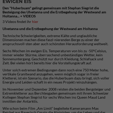
EWIGEN EIS
Den "Huberbuam" gelingt gemeinsam mit Stephan Siegrist die
Besteigung des Ulvetanna und die Erstbegehung der Westwand am
Holtanna... + VIDEOS
3 Videos
findet ihr
hier
Ulvetanna und die Erstbegehung der Westwand am Holtanna
Technische Schwierigkeiten, extreme Kälte und unglaubliche
Dimensionen machen diese faszi-nierenden Berge zu einer der
anspruchsvoll-sten aber auch schönsten Herausforderung weltweit.
Sechs Wochen im ewigen Eis. Temperaturen von bis zu -50°Celsius,
immer wieder Stürme, überraschend unbeständiges Wetter, kein
Sonnenuntergang. Geschützt nur durch Kleidung, Schlafsack und
Zelt. Bei vielen hört bereits hier die Vorstellungskraft auf.
Unter solch extremen Bedingungen dann noch eine 750 Meter hohe,
vertikale Granitwand anzugehen, wenn möglich sogar in freier
Kletterei, ist ein Szenario, das die Huberbuam dazu bringt, sich voller
Energie und Leiden-schaft in ein neues Projekt reinzuhängen.
Im November und Dezember 2008 reisten die beiden Bergsteiger und
Extremkletterer aus Berchtesgaden gemeinsam mit ihrem Schweizer
Kollegen Stephan Siegrist für sechs Wochen ins Queen Maud Land
inmitten der Antarktis.
Wie schon beim Film „Am Limit“ begleitete Kameramann Max
Reichel aus Bayerisch Gmain die Alpinisten, um das Leben und das