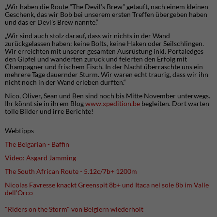
„Wir haben die Route “The Devil’s Brew” getauft, nach einem kleinen
Geschenk, das wir Bob bei unserem ersten Treffen übergeben haben
und das er Devi’s Brew nannte.“
„Wir sind auch stolz darauf, dass wir nichts in der Wand
zurückgelassen haben: keine Bolts, keine Haken oder Seilschlingen.
Wir erreichten mit unserer gesamten Ausrüstung inkl. Portaledges
den Gipfel und wanderten zurück und feierten den Erfolg mit
Champagner und frischem Fisch. In der Nacht überraschte uns ein
mehrere Tage dauernder Sturm. Wir waren echt traurig, dass wir ihn
nicht noch in der Wand erleben durften.“
Nico, Oliver, Sean und Ben sind noch bis Mitte November unterwegs.
Ihr könnt sie in ihrem Blog
www.xpedition.be
begleiten. Dort warten
tolle Bilder und irre Berichte!
Webtipps
The Belgarian - Baffin
Video: Asgard Jamming
The South African Route - 5.12c/7b+ 1200m
Nicolas Favresse knackt Greenspit 8b+ und Itaca nel sole 8b im Valle
dell'Orco
"Riders on the Storm" von Belgiern wiederholt