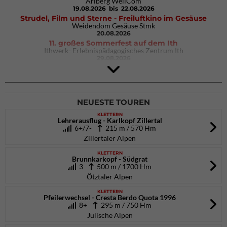
Arlberg WellCom
19.08.2026
bis 22.08.2026
Strudel, Film und Sterne - Freiluftkino im Gesäuse
Weidendom Gesäuse Stmk
20.08.2026
11. großes Sommerfest auf dem Ith
Ithwerk- Erlebnispädagogisches Zentrum Ith
29.08.2026
4Blocs KIDS 2026
DAV Kletter- & Boulderzentrum München Süd (Thalkirchen)
26.09.2026
NEUESTE TOUREN
KLETTERN
Lehrerausflug - Karlkopf Zillertal
6+/7-
215 m / 570 Hm
Zillertaler Alpen
KLETTERN
Brunnkarkopf - Südgrat
3
500 m / 1700 Hm
Ötztaler Alpen
KLETTERN
Pfeilerwechsel - Cresta Berdo Quota 1996
8+
295 m / 750 Hm
Julische Alpen