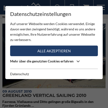
Datenschutzeinstellungen
Sollten Sie bereits ein Konto für unsere App haben, können Sie sich mit diesen Daten auch hier anmelden.
News
Expeditionen
Greenland Vertical Sailing 2010
Auf unserer Webseite werden Cookies verwendet. Einige
davon werden zwingend benötigt, während es uns andere
ermöglichen, Ihre Nutzererfahrung auf unserer Webseite
zu verbessern.
ALLE AKZEPTIEREN
Mehr über die genutzten Cookies erfahren
Datenschutz
Ben Ditto startet in die Wand © xpedition.be
09 AUGUST 2010
GREENLAND VERTICAL SAILING 2010
Favresse, Viellaueva und Ditto gelingen große Bigwalls in den
Fjorden Grönlands …