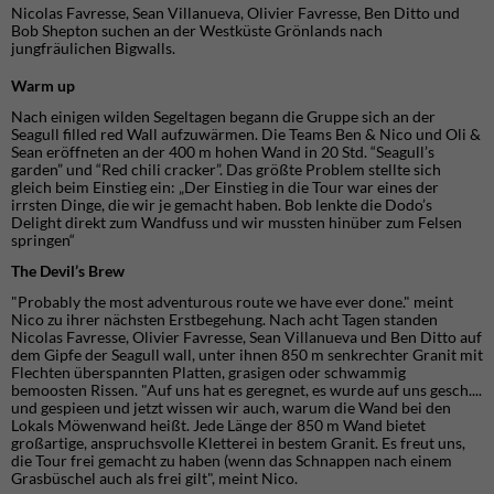
Nicolas Favresse, Sean Villanueva, Olivier Favresse, Ben Ditto und
Bob Shepton suchen an der Westküste Grönlands nach
jungfräulichen Bigwalls.
Warm up
Nach einigen wilden Segeltagen begann die Gruppe sich an der
Seagull filled red Wall aufzuwärmen. Die Teams Ben & Nico und Oli &
Sean eröffneten an der 400 m hohen Wand in 20 Std. “Seagull’s
garden” und “Red chili cracker”. Das größte Problem stellte sich
gleich beim Einstieg ein: „Der Einstieg in die Tour war eines der
irrsten Dinge, die wir je gemacht haben. Bob lenkte die Dodo’s
Delight direkt zum Wandfuss und wir mussten hinüber zum Felsen
springen“
The Devil’s Brew
"Probably the most adventurous route we have ever done." meint
Nico zu ihrer nächsten Erstbegehung. Nach acht Tagen standen
Nicolas Favresse, Olivier Favresse, Sean Villanueva und Ben Ditto auf
dem Gipfe der Seagull wall, unter ihnen 850 m senkrechter Granit mit
Flechten überspannten Platten, grasigen oder schwammig
bemoosten Rissen. "Auf uns hat es geregnet, es wurde auf uns gesch....
und gespieen und jetzt wissen wir auch, warum die Wand bei den
Lokals Möwenwand heißt. Jede Länge der 850 m Wand bietet
großartige, anspruchsvolle Kletterei in bestem Granit. Es freut uns,
die Tour frei gemacht zu haben (wenn das Schnappen nach einem
Grasbüschel auch als frei gilt", meint Nico.