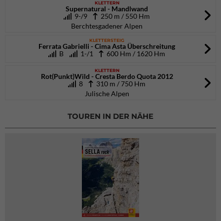
KLETTERN
Supernatural - Mandlwand
9-/9
250 m / 550 Hm
Berchtesgadener Alpen
KLETTERSTEIG
Ferrata Gabrielli - Cima Asta Überschreitung
B
1-/1
600 Hm / 1620 Hm
KLETTERN
Rot(Punkt)Wild - Cresta Berdo Quota 2012
8
310 m / 750 Hm
Julische Alpen
TOUREN IN DER NÄHE