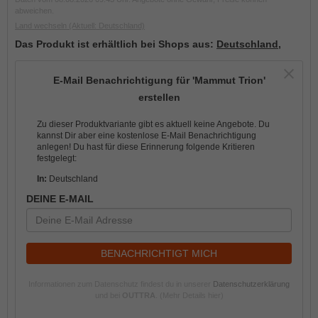
abweichen.
Land wechseln
(Aktuell: Deutschland)
Das Produkt ist erhältlich bei Shops aus:
Deutschland
,
E-Mail Benachrichtigung für 'Mammut Trion'
erstellen
Zu dieser Produktvariante gibt es aktuell keine Angebote. Du
kannst Dir aber eine kostenlose E-Mail Benachrichtigung
anlegen! Du hast für diese Erinnerung folgende Kritieren
festgelegt:
In:
Deutschland
DEINE E-MAIL
BENACHRICHTIGT MICH
Informationen zum Datenschutz findest du in unserer
Datenschutzerklärung
und bei
OUTTRA
.
(Mehr Details hier)