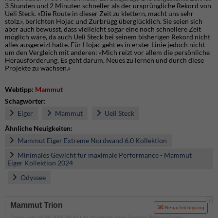
3 Stunden und 2 Minuten schneller als der ursprüngliche Rekord von
Ueli Steck. «Die Route in dieser Zeit zu klettern, macht uns sehr
stolz.», berichten Hojac und Zurbrügg überglücklich. Sie seien sich
aber auch bewusst, dass vielleicht sogar eine noch schnellere Zeit
möglich wäre, da auch Ueli Steck bei seinem bisherigen Rekord nicht
alles ausgereizt hatte. Für Hojac geht es in erster Linie jedoch nicht
um den Vergleich mit anderen: «Mich reizt vor allem die persönliche
Herausforderung. Es geht darum, Neues zu lernen und durch diese
Projekte zu wachsen.»
Webtipp:
Mammut
Schagwörter:
Eiger
Mammut
Ueli Steck
Ähnliche Neuigkeiten:
Mammut Eiger Extreme Nordwand 6.0 Kollektion
Minimales Gewicht für maximale Performance - Mammut
Eiger Kollektion 2024
Odyssee
i
Mammut Trion
Benachrichtigung
Daten vom 08.08.2026 09:43 Uhr. Angebote ohne Gewähr, Preise können