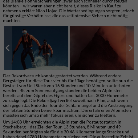
das Blankeis ohne Sicherungen, zwar auch schneller durchsteigen
könnten – wir waren aber nicht bereit, dieses Risiko in Kauf zu
nehmen.» erklärt Nico Hojac. Die Wetterbedingungen sorgten jedoch
für günstige Verhältnisse, die das zeitintensive Sichern nicht nötig
machten.
Der Rekordversuch konnte gestartet werden. Während andere
Bergsteiger für diese Tour vier bis fünf Tage benötigen, sollte nun die
Bestzeit von Ueli Steck von 16 Stunden und 10 Minuten unterboten
werden. Bis zum Sonnenaufgang standen die beiden Alpinisten
bereits auf dem Gipfel des Eigers und hatten fast 3000 Höhemeter
zurückgelegt. Die Rekordjagd verlief soweit nach Plan, auch wenn
sich gegen das Ende der Tour der Schlafmangel und die Anstrengung
der letzten Stunden bemerkbar machten. Die erfahrenen Alpinisten
mussten sich umso mehr fokussieren, um sicher zu klettern.
Um 14:08 Uhr erreichten die Alpinisten die Postautostation in
Stechelberg – das Ziel der Tour. 13 Stunden, 8 Minuten und 49
Sekunden benötigten sie für die 30.46 Kilometer lange Strecke und
haben dabei 4780 Höhenmeter zurückgelegt. Die aufgestellte Zeit ist