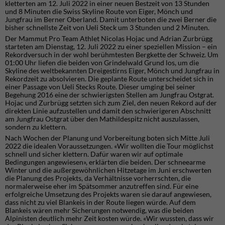
kletterten am 12. Juli 2022 in einer neuen Bestzeit von 13 Stunden
und 8 Minuten die Swiss Skyline Route von Eiger, Mönch und
Jungfrau im Berner Oberland. Damit unterboten die zwei Berner die
bisher schnellste Zeit von Ueli Steck um 3 Stunden und 2 Minuten.
Der Mammut Pro Team Athlet Nicolas Hojac und Adrian Zurbrügg
starteten am Dienstag, 12. Juli 2022 zu einer speziellen Mission – ein
Rekordversuch in der wohl berühmtesten Bergkette der Schweiz. Um
01:00 Uhr liefen die beiden von Grindelwald Grund los, um die
Skyline des weltbekannten Dreigestirns Eiger, Mönch und Jungfrau in
Rekordzeit zu absolvieren. Die geplante Route unterscheidet sich in
einer Passage von Ueli Stecks Route. Dieser umging bei seiner
Begehung 2016 eine der schwierigsten Stellen am Jungfrau Ostgrat.
Hojac und Zurbrügg setzten sich zum Ziel, den neuen Rekord auf der
direkten Linie aufzustellen und damit den schwierigeren Abschnitt
am Jungfrau Ostgrat über den Mathildespitz nicht auszulassen,
sondern zu klettern.
Nach Wochen der Planung und Vorbereitung boten sich Mitte Juli
2022 die idealen Voraussetzungen. «Wir wollten die Tour möglichst
schnell und sicher klettern. Dafür waren wir auf optimale
Bedingungen angewiesen», erklärten die beiden. Der schneearme
Winter und die außergewöhnlichen Hitzetage im Juni erschwerten
die Planung des Projekts, da Verhältnisse vorherrschten, die
normalerweise eher im Spätsommer anzutreffen sind. Für eine
erfolgreiche Umsetzung des Projekts waren sie darauf angewiesen,
dass nicht zu viel Blankeis in der Route liegen würde. Auf dem
Blankeis wären mehr Sicherungen notwendig, was die beiden
Alpinisten deutlich mehr Zeit kosten würde. «Wir wussten, dass wir