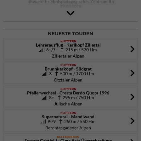
Ithwerk- Erlebnispädagogisches Zentrum Ith
29.08.2026
4Blocs KIDS 2026
DAV Kletter- & Boulderzentrum München Süd (Thalkirchen)
26.09.2026
NEUESTE TOUREN
KLETTERN
Lehrerausflug - Karlkopf Zillertal
6+/7-
215 m / 570 Hm
Zillertaler Alpen
KLETTERN
Brunnkarkopf - Südgrat
3
500 m / 1700 Hm
Ötztaler Alpen
KLETTERN
Pfeilerwechsel - Cresta Berdo Quota 1996
8+
295 m / 750 Hm
Julische Alpen
KLETTERN
Supernatural - Mandlwand
9-/9
250 m / 550 Hm
Berchtesgadener Alpen
KLETTERSTEIG
Ferrata Gabrielli - Cima Asta Überschreitung