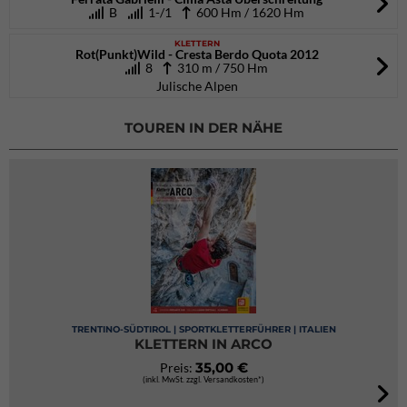
B
1-/1
600 Hm / 1620 Hm
KLETTERN
Rot(Punkt)Wild - Cresta Berdo Quota 2012
8
310 m / 750 Hm
Julische Alpen
TOUREN IN DER NÄHE
TRENTINO-SÜDTIROL | SPORTKLETTERFÜHRER | ITALIEN
KLETTERN IN ARCO
35,00 €
Preis:
(inkl. MwSt. zzgl. Versandkosten*)