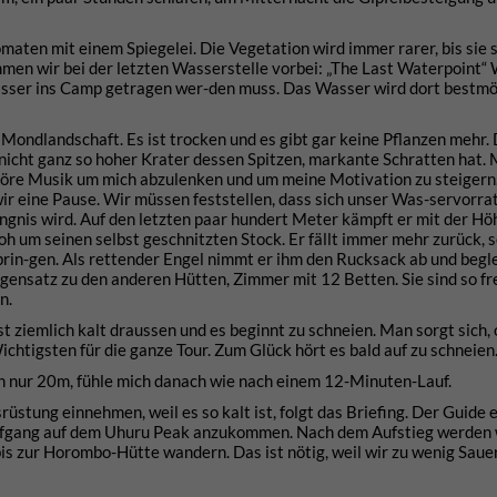
maten mit einem Spiegelei. Die Vegetation wird immer rarer, bis sie 
men wir bei der letzten Wasserstelle vorbei: „The Last Waterpoint“ 
asser ins Camp getragen wer-den muss. Das Wasser wird dort bestmö
Mondlandschaft. Es ist trocken und es gibt gar keine Pflanzen mehr.
nicht ganz so hoher Krater dessen Spitzen, markante Schratten hat.
 höre Musik um mich abzulenken und um meine Motivation zu steigern.
r eine Pause. Wir müssen feststellen, dass sich unser Was-servorr
ngnis wird. Auf den letzten paar hundert Meter kämpft er mit der H
oh um seinen selbst geschnitzten Stock. Er fällt immer mehr zurück, s
rin-gen. Als rettender Engel nimmt er ihm den Rucksack ab und beglei
egensatz zu den anderen Hütten, Zimmer mit 12 Betten. Sie sind so fr
n.
 ziemlich kalt draussen und es beginnt zu schneien. Man sorgt sich, 
chtigsten für die ganze Tour. Zum Glück hört es bald auf zu schneien
ch nur 20m, fühle mich danach wie nach einem 12-Minuten-Lauf.
tung einnehmen, weil es so kalt ist, folgt das Briefing. Der Guide e
fgang auf dem Uhuru Peak anzukommen. Nach dem Aufstieg werden w
 zur Horombo-Hütte wandern. Das ist nötig, weil wir zu wenig Sauer