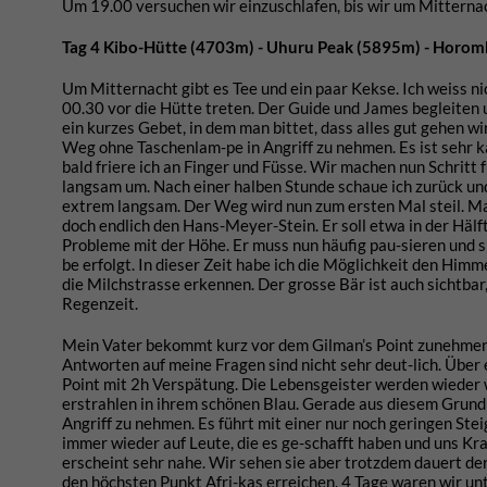
Um 19.00 versuchen wir einzuschlafen, bis wir um Mittern
Tag 4 Kibo-Hütte (4703m) - Uhuru Peak (5895m) - Horom
Um Mitternacht gibt es Tee und ein paar Kekse. Ich weiss nic
00.30 vor die Hütte treten. Der Guide und James begleiten u
ein kurzes Gebet, in dem man bittet, dass alles gut gehen w
Weg ohne Taschenlam-pe in Angriff zu nehmen. Es ist sehr ka
bald friere ich an Finger und Füsse. Wir machen nun Schritt 
langsam um. Nach einer halben Stunde schaue ich zurück und 
extrem langsam. Der Weg wird nun zum ersten Mal steil. Ma
doch endlich den Hans-Meyer-Stein. Er soll etwa in der Häl
Probleme mit der Höhe. Er muss nun häufig pau-sieren und si
be erfolgt. In dieser Zeit habe ich die Möglichkeit den Himm
die Milchstrasse erkennen. Der grosse Bär ist auch sichtbar
Regenzeit.
Mein Vater bekommt kurz vor dem Gilman’s Point zunehmen
Antworten auf meine Fragen sind nicht sehr deut-lich. Über 
Point mit 2h Verspätung. Die Lebensgeister werden wieder 
erstrahlen in ihrem schönen Blau. Gerade aus diesem Grund
Angriff zu nehmen. Es führt mit einer nur noch geringen St
immer wieder auf Leute, die es ge-schafft haben und uns Kra
erscheint sehr nahe. Wir sehen sie aber trotzdem dauert der
den höchsten Punkt Afri-kas erreichen. 4 Tage waren wir un