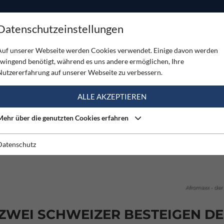
ODUKTE
TOUREN
SERVICE
SHOP
MAGAZINE
Datenschutzeinstellungen
95m), zwei Schweizer besteigen den Gipfel
Auf unserer Webseite werden Cookies verwendet. Einige davon werden
zwingend benötigt, während es uns andere ermöglichen, Ihre
Nutzererfahrung auf unserer Webseite zu verbessern.
ALLE AKZEPTIEREN
Mehr über die genutzten Cookies erfahren
Datenschutz
Afromaxx - der 
 ZWEI SCHWEIZER BESTEIGEN D