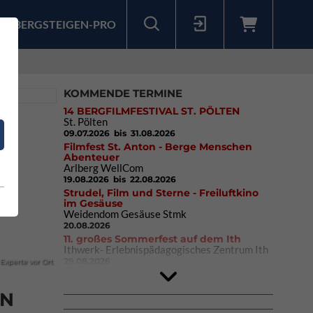
BERGSTEIGEN-PRO
Sollten Sie bereits ein Konto für unsere App haben, können Sie sich mit diesen Daten auch hier anmelden.
KOMMENDE TERMINE
14 BERGFILMFESTIVAL ST. PÖLTEN
St. Pölten
09.07.2026
bis 31.08.2026
Filmfest St. Anton - Berge Menschen
Abenteuer
Arlberg WellCom
19.08.2026
bis 22.08.2026
Strudel, Film und Sterne - Freiluftkino
im Gesäuse
Weidendom Gesäuse Stmk
20.08.2026
11. großes Sommerfest auf dem Ith
Ithwerk- Erlebnispädagogisches Zentrum Ith
29.08.2026
Experte vor Ort
4Blocs KIDS 2026
DAV Kletter- & Boulderzentrum München
Süd (Thalkirchen)
EN
26.09.2026