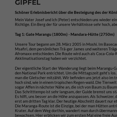
GIPFEL
Schöner Erlebnisbericht über die Besteigung des der Kön
Mein Vater Josef und ich (Peter) entschieden uns wieder e
Richtige. Ein Berg der für unsere Verhältnisse sehr hoch, ab
Tag 1: Gate Marangu (1800m) - Mandara-Hütte (2750m)
Unsere Tour begann am 28. März 2005 in Moshi. Im Baseca
Msafiri, dem persönlichen Trä-ger James und weiteren Träg
Afromaxx entschieden. Die Route wird auch als Coca-Cola-Ro
Akklimatisationstag haben wir verzichtet.
Der eigentliche Start der Wanderung liegt beim Marangu-Ga
den National Park entrichtet. Um die Mittagszeit geht’s los
man die Gletscher mitzählt. Wir befinden uns jetzt also im 
hoch sind, wie in einem tropischen Regen-wald. Die Tierwelt
sogar Affen in nächster Nähe an, die sich von Baum zu Baum 
Das Schritttempo ist sehr langsam, der Guide bremst uns stä
Es hilft, uns besser an die Höhe anzupassen. Als Schweizer,
erst am dritten Tag klar. Der heutige Abschnitt dauert nur
Die Maranga-Route ist die Einzige, bei der man Hütten antr
Krater. Auf dem Weg dorthin, wandert man durch übermannsh
bewachsen. Hier erblicken wir zum ersten Mal eine freie Aus