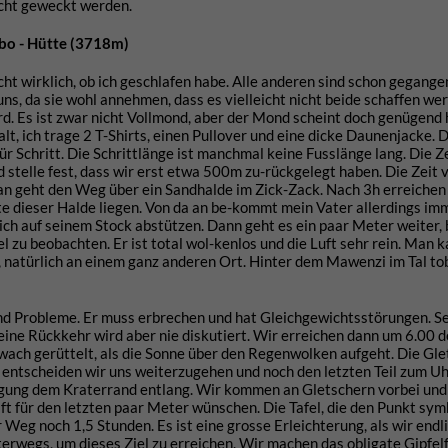
acht geweckt werden.
bo - Hütte (3718m)
ht wirklich, ob ich geschlafen habe. Alle anderen sind schon gegangen
ns, da sie wohl annehmen, dass es vielleicht nicht beide schaffen wer
ird. Es ist zwar nicht Vollmond, aber der Mond scheint doch genügend 
lt, ich trage 2 T-Shirts, einen Pullover und eine dicke Daunenjacke. 
für Schritt. Die Schrittlänge ist manchmal keine Fusslänge lang. Die Z
stelle fest, dass wir erst etwa 500m zu-rückgelegt haben. Die Zeit 
n geht den Weg über ein Sandhalde im Zick-Zack. Nach 3h erreichen
fte dieser Halde liegen. Von da an be-kommt mein Vater allerdings i
ch auf seinem Stock abstützen. Dann geht es ein paar Meter weiter, b
el zu beobachten. Er ist total wol-kenlos und die Luft sehr rein. Man 
, natürlich an einem ganz anderen Ort. Hinter dem Mawenzi im Tal tob
d Probleme. Er muss erbrechen und hat Gleichgewichtsstörungen. S
eine Rückkehr wird aber nie diskutiert. Wir erreichen dann um 6.00 
wach gerüttelt, als die Sonne über den Regenwolken aufgeht. Die Gle
 entscheiden wir uns weiterzugehen und noch den letzten Teil zum Uh
eigung dem Kraterrand entlang. Wir kommen an Gletschern vorbei und
ft für den letzten paar Meter wünschen. Die Tafel, die den Punkt symb
 Weg noch 1,5 Stunden. Es ist eine grosse Erleichterung, als wir endl
terwegs, um dieses Ziel zu erreichen. Wir machen das obligate Gipfel