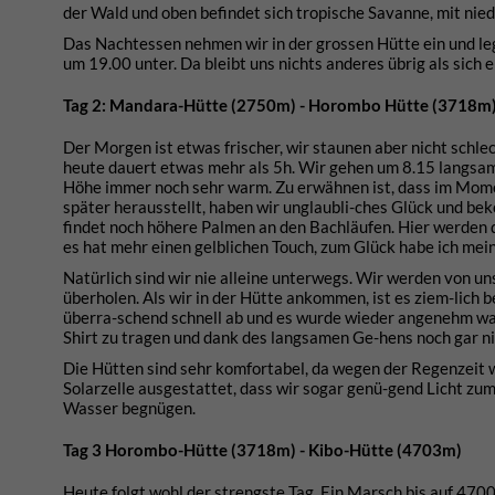
der Wald und oben befindet sich tropische Savanne, mit nie
Das Nachtessen nehmen wir in der grossen Hütte ein und leg
um 19.00 unter. Da bleibt uns nichts anderes übrig als sich
Tag 2: Mandara-Hütte (2750m) - Horombo Hütte (3718m
Der Morgen ist etwas frischer, wir staunen aber nicht schle
heute dauert etwas mehr als 5h. Wir gehen um 8.15 langsam
Höhe immer noch sehr warm. Zu erwähnen ist, dass im Mome
später herausstellt, haben wir unglaubli-ches Glück und b
findet noch höhere Palmen an den Bachläufen. Hier werden di
es hat mehr einen gelblichen Touch, zum Glück habe ich mei
Natürlich sind wir nie alleine unterwegs. Wir werden von uns
überholen. Als wir in der Hütte ankommen, ist es ziem-lich
überra-schend schnell ab und es wurde wieder angenehm warm
Shirt zu tragen und dank des langsamen Ge-hens noch gar n
Die Hütten sind sehr komfortabel, da wegen der Regenzeit wen
Solarzelle ausgestattet, dass wir sogar genü-gend Licht zu
Wasser begnügen.
Tag 3 Horombo-Hütte (3718m) - Kibo-Hütte (4703m)
Heute folgt wohl der strengste Tag. Ein Marsch bis auf 470