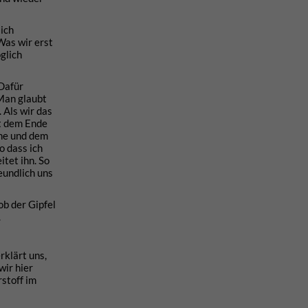
sich
Was wir erst
glich
 Dafür
 Man glaubt
 Als wir das
at dem Ende
öhe und dem
o dass ich
tet ihn. So
eundlich uns
ob der Gipfel
.
rklärt uns,
ir hier
stoff im