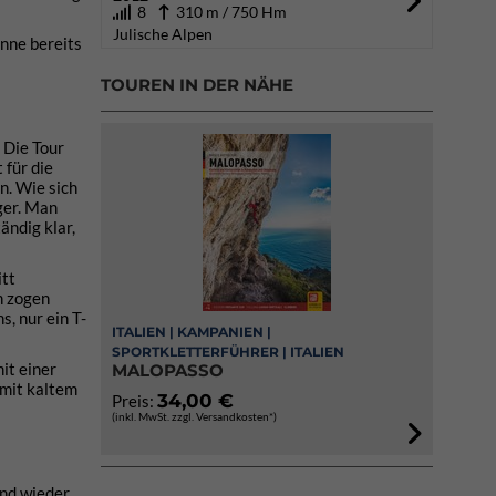
8
310 m / 750 Hm
Julische Alpen
onne bereits
TOUREN IN DER NÄHE
 Die Tour
 für die
n. Wie sich
ger. Man
ändig klar,
itt
n zogen
, nur ein T-
ITALIEN | KAMPANIEN |
SPORTKLETTERFÜHRER | ITALIEN
it einer
MALOPASSO
 mit kaltem
34,00 €
Preis:
(inkl. MwSt. zzgl. Versandkosten*)
und wieder