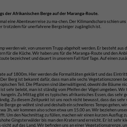
igs der Afrikanischen Berge auf der Maranga-Route.
inmal eine Abenteuerreise zu ma-chen. Der Kilimandscharo schien uns
er trotzdem für unerfahrene Bergsteiger zugänglich ist.
mp werden wir, von unserem Trupp abgeholt werden. Er besteht aus 
ern für die Küche. Wir haben uns für die Maranga-Route und den Anb
ute bezeichnet und dauert in unserem Fall fünf Tage. Auf einen zusä
te auf 1800m. Hier werden die Formalitäten geklärt und das Eintritt
. Der Berg ist bekannt dafür, dass man alle sechs Vegetationszonen 
tropischen Teil. Die Pflanzen sind überwältigend, obwohl die Bäume ni
 ist sehr belebt, man ist ständig vom Pfeifen der Vögel umgeben. Wir 
hangeln. Zu Mittag gibt es typisches afrikanisches Essen, das sehr g
ndig. Zu diesem Zeitpunkt ist uns noch nicht bewusst, dass das sehr w
 die Berge ge-wöhnt sind und deshalb ein schnelleres Tempo gehen, wi
 etwa 3h, wir kommen also schon etwa um 15.00 an. Wir beziehen unse
ifft. Um den Nachmittag zu füllen, machen wir einen kurzen Ausflug 
ohe Gingsterwälder bis man den Kraterrand erreicht. Er ist sehr kl
-sicht auf das Land. Wir befinden uns an einer Vegetationsgrenze, un