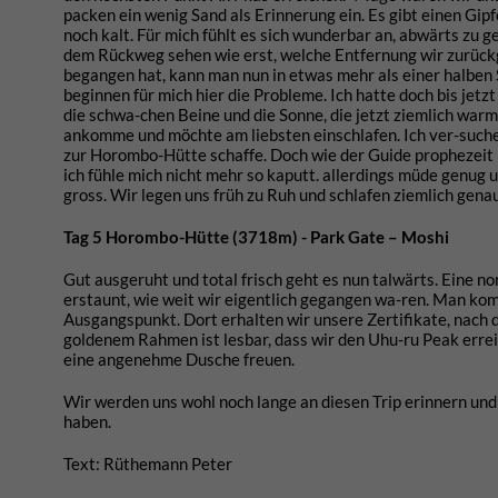
packen ein wenig Sand als Erinnerung ein. Es gibt einen Gip
noch kalt. Für mich fühlt es sich wunderbar an, abwärts zu g
dem Rückweg sehen wie erst, welche Entfernung wir zurückg
begangen hat, kann man nun in etwas mehr als einer halben
beginnen für mich hier die Probleme. Ich hatte doch bis je
die schwa-chen Beine und die Sonne, die jetzt ziemlich warm 
ankomme und möchte am liebsten einschlafen. Ich ver-suche
zur Horombo-Hütte schaffe. Doch wie der Guide prophezeit h
ich fühle mich nicht mehr so kaputt. allerdings müde genug
gross. Wir legen uns früh zu Ruh und schlafen ziemlich gena
Tag 5 Horombo-Hütte (3718m) - Park Gate – Moshi
Gut ausgeruht und total frisch geht es nun talwärts. Eine 
erstaunt, wie weit wir eigentlich gegangen wa-ren. Man ko
Ausgangspunkt. Dort erhalten wir unsere Zertifikate, nach d
goldenem Rahmen ist lesbar, dass wir den Uhu-ru Peak errei
eine angenehme Dusche freuen.
Wir werden uns wohl noch lange an diesen Trip erinnern und
haben.
Text: Rüthemann Peter