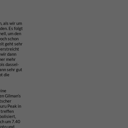
, als wir um
den. Es folgt
hell, um den
Doch schon
eit geht sehr
verstreicht
 wir dann
mmer mehr
is dassel-
kann sehr gut
t die
eine
den Gilman’s
tscher
uru Peak in
 treffen
olisiert,
ich um 7.40
foto und