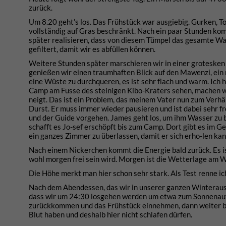
zurück.
Um 8.20 geht’s los. Das Frühstück war ausgiebig. Gurken, To
vollständig auf Gras beschränkt. Nach ein paar Stunden kom
später realisieren, dass von diesem Tümpel das gesamte W
gefiltert, damit wir es abfüllen können.
Weitere Stunden später marschieren wir in einer grotesken 
genießen wir einen traumhaften Blick auf den Mawenzi, ein 
eine Wüste zu durchqueren, es ist sehr flach und warm. Ich
Camp am Fusse des steinigen Kibo-Kraters sehen, machen wi
neigt. Das ist ein Problem, das meinem Vater nun zum Verhä
Durst. Er muss immer wieder pausieren und ist dabei sehr fr
und der Guide vorgehen. James geht los, um ihm Wasser zu b
schafft es Jo-sef erschöpft bis zum Camp. Dort gibt es im G
ein ganzes Zimmer zu überlassen, damit er sich erho-len kan
Nach einem Nickerchen kommt die Energie bald zurück. Es ist
wohl morgen frei sein wird. Morgen ist die Wetterlage am Wi
Die Höhe merkt man hier schon sehr stark. Als Test renne i
Nach dem Abendessen, das wir in unserer ganzen Winterausrüs
dass wir um 24:30 losgehen werden um etwa zum Sonnenau
zurückkommen und das Frühstück einnehmen, dann weiter bis
Blut haben und deshalb hier nicht schlafen dürfen.