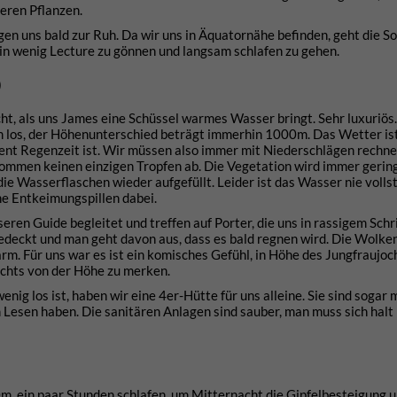
deren Pflanzen.
en uns bald zur Ruh. Da wir uns in Äquatornähe befinden, geht die S
 ein wenig Lecture zu gönnen und langsam schlafen zu gehen.
)
cht, als uns James eine Schüssel warmes Wasser bringt. Sehr luxuriös.
 los, der Höhenunterschied beträgt immerhin 1000m. Das Wetter ist
nt Regenzeit ist. Wir müssen also immer mit Niederschlägen rechne
ekommen keinen einzigen Tropfen ab. Die Vegetation wird immer gerin
e Wasserflaschen wieder aufgefüllt. Leider ist das Wasser nie vollst
ne Entkeimungspillen dabei.
eren Guide begleitet und treffen auf Porter, die uns in rassigem Schr
 bedeckt und man geht davon aus, dass es bald regnen wird. Die Wolke
. Für uns war es ist ein komisches Gefühl, in Höhe des Jungfraujochs
ichts von der Höhe zu merken.
ig los ist, haben wir eine 4er-Hütte für uns alleine. Sie sind sogar m
m Lesen haben. Die sanitären Anlagen sind sauber, man muss sich halt
0m, ein paar Stunden schlafen, um Mitternacht die Gipfelbesteigung 