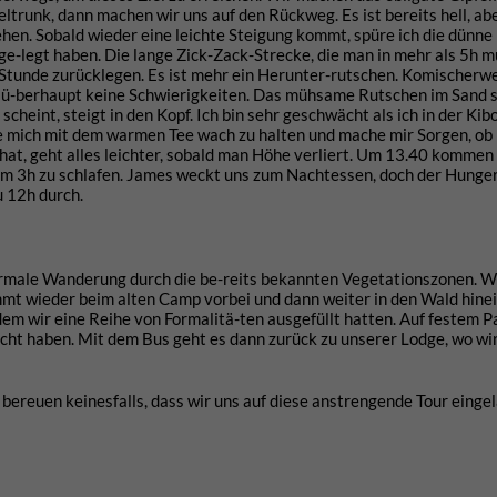
feltrunk, dann machen wir uns auf den Rückweg. Es ist bereits hell, a
ehen. Sobald wieder eine leichte Steigung kommt, spüre ich die dünne 
e-legt haben. Die lange Zick-Zack-Strecke, die man in mehr als 5h
 Stunde zurücklegen. Es ist mehr ein Herunter-rutschen. Komischerw
tzt ü-berhaupt keine Schwierigkeiten. Das mühsame Rutschen im Sand s
scheint, steigt in den Kopf. Ich bin sehr geschwächt als ich in der Ki
 mich mit dem warmen Tee wach zu halten und mache mir Sorgen, ob i
at, geht alles leichter, sobald man Höhe verliert. Um 13.40 kommen 
 um 3h zu schlafen. James weckt uns zum Nachtessen, doch der Hunger 
u 12h durch.
normale Wanderung durch die be-reits bekannten Vegetationszonen. Wi
mmt wieder beim alten Camp vorbei und dann weiter in den Wald hinei
em wir eine Reihe von Formalitä-ten ausgefüllt hatten. Auf festem P
cht haben. Mit dem Bus geht es dann zurück zu unserer Lodge, wo wir
 bereuen keinesfalls, dass wir uns auf diese anstrengende Tour einge