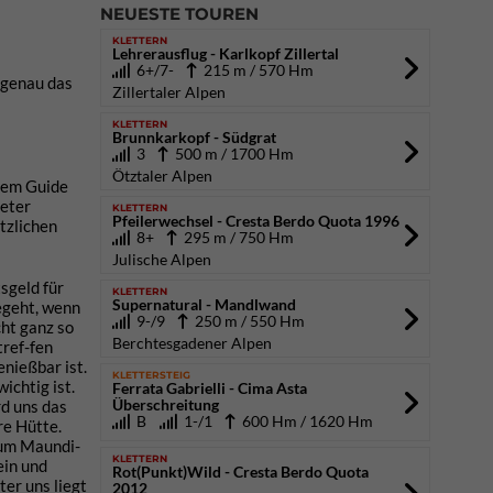
NEUESTE TOUREN
KLETTERN
Lehrerausflug - Karlkopf Zillertal
6+/7-
215 m / 570 Hm
 genau das
Zillertaler Alpen
KLETTERN
Brunnkarkopf - Südgrat
3
500 m / 1700 Hm
Ötztaler Alpen
dem Guide
ieter
KLETTERN
Pfeilerwechsel - Cresta Berdo Quota 1996
tzlichen
8+
295 m / 750 Hm
Julische Alpen
sgeld für
KLETTERN
Supernatural - Mandlwand
begeht, wenn
9-/9
250 m / 550 Hm
cht ganz so
Berchtesgadener Alpen
tref-fen
enießbar ist.
KLETTERSTEIG
ichtig ist.
Ferrata Gabrielli - Cima Asta
Überschreitung
rd uns das
B
1-/1
600 Hm / 1620 Hm
re Hütte.
zum Maundi-
KLETTERN
ein und
Rot(Punkt)Wild - Cresta Berdo Quota
ter uns liegt
2012