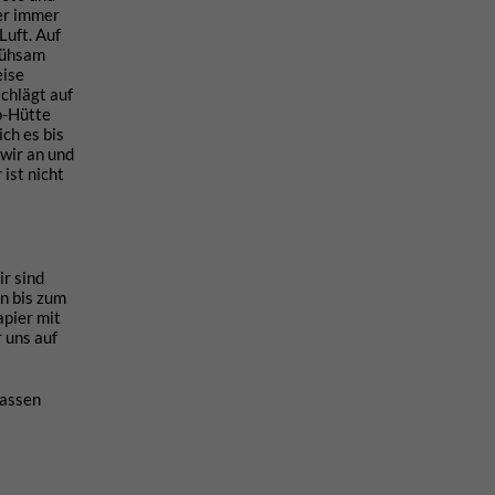
ber immer
Luft. Auf
 mühsam
eise
chlägt auf
bo-Hütte
ch es bis
wir an und
ist nicht
r sind
n bis zum
apier mit
 uns auf
lassen