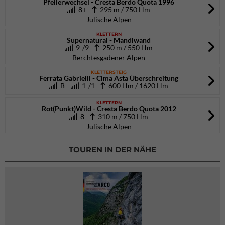
Pfeilerwechsel - Cresta Berdo Quota 1996
8+
295 m / 750 Hm
Julische Alpen
KLETTERN
Supernatural - Mandlwand
9-/9
250 m / 550 Hm
Berchtesgadener Alpen
KLETTERSTEIG
Ferrata Gabrielli - Cima Asta Überschreitung
B
1-/1
600 Hm / 1620 Hm
KLETTERN
Rot(Punkt)Wild - Cresta Berdo Quota 2012
8
310 m / 750 Hm
Julische Alpen
TOUREN IN DER NÄHE