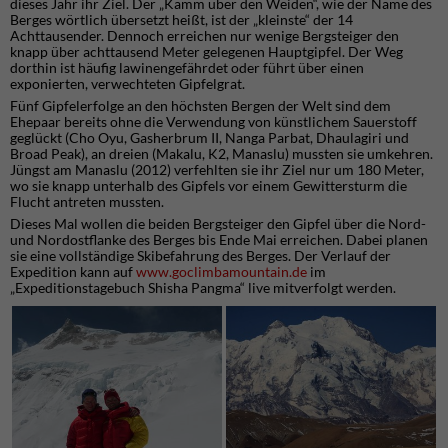
dieses Jahr ihr Ziel. Der „Kamm über den Weiden“, wie der Name des
Berges wörtlich übersetzt heißt, ist der „kleinste“ der 14
Achttausender. Dennoch erreichen nur wenige Bergsteiger den
knapp über achttausend Meter gelegenen Hauptgipfel. Der Weg
dorthin ist häufig lawinengefährdet oder führt über einen
exponierten, verwechteten Gipfelgrat.
Fünf Gipfelerfolge an den höchsten Bergen der Welt sind dem
Ehepaar bereits ohne die Verwendung von künstlichem Sauerstoff
geglückt (Cho Oyu, Gasherbrum II, Nanga Parbat, Dhaulagiri und
Broad Peak), an dreien (Makalu, K2, Manaslu) mussten sie umkehren.
Jüngst am Manaslu (2012) verfehlten sie ihr Ziel nur um 180 Meter,
wo sie knapp unterhalb des Gipfels vor einem Gewittersturm die
Flucht antreten mussten.
Dieses Mal wollen die beiden Bergsteiger den Gipfel über die Nord-
und Nordostflanke des Berges bis Ende Mai erreichen. Dabei planen
sie eine vollständige Skibefahrung des Berges. Der Verlauf der
Expedition kann auf
www.goclimbamountain.de
im
„Expeditionstagebuch Shisha Pangma“ live mitverfolgt werden.