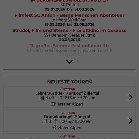
14 BERGFILMFESTIVAL ST. PÖLTEN
St. Pölten
09.07.2026
bis 31.08.2026
Filmfest St. Anton - Berge Menschen Abenteuer
Arlberg WellCom
19.08.2026
bis 22.08.2026
Strudel, Film und Sterne - Freiluftkino im Gesäuse
Weidendom Gesäuse Stmk
20.08.2026
11. großes Sommerfest auf dem Ith
Ithwerk- Erlebnispädagogisches Zentrum Ith
29.08.2026
4Blocs KIDS 2026
DAV Kletter- & Boulderzentrum München Süd (Thalkirchen)
26.09.2026
NEUESTE TOUREN
KLETTERN
Lehrerausflug - Karlkopf Zillertal
6+/7-
215 m / 570 Hm
Zillertaler Alpen
KLETTERN
Brunnkarkopf - Südgrat
3
500 m / 1700 Hm
Ötztaler Alpen
KLETTERN