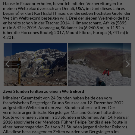
Hause in Ecuador erholen, bevor ich mit den Vorbereitungen für
meinen Weltrekordversuch am Denali, USA, im Juni dieses Jahres
beginne.“ erklärt Karl Egloff hinzu, der die sieben höchsten Gipfel der
Welt im Weltrekord besteigen will. Drei der sieben Weltrekorde hat
er bereits schon in der Tasche: 2014, Kilimandscharo, Afrika (5895
m) in 6.42 h; 2015, Aconcagua, Südamerika (‎6,960.8 m) in 11.52 h
(über die Horcones Route); 2017, Mount Elbrus, Europa (4,741 m) in
4.20 h.
Zwei Stunden fehlten zu einem Weltrekord
Mit einer Gesamtzeit von 24 Stunden haben beide den vom
französischen Bergsteiger Bruno Sourzac am 12. Dezember 2002
aufgestellte Weltrekord um zwei Stunden überschritten. Der
vermisste argentinische Bergsteiger Mariano Galván hatte diese
Route vor einigen Jahren in 33 Stunden erklommen. Am 14. Februar
2018 absolvierte der Mendoza-Führer Felipe Randis diese Route in
einer hervorragenden Zeit von 31 Stunden (argentinischer Rekord).
Alle diese herausragenden Zeiten wurden von Bergsteigern im