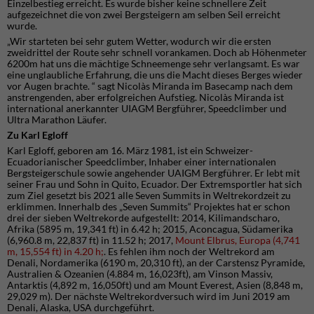
Einzelbestieg erreicht. Es wurde bisher keine schnellere Zeit
aufgezeichnet die von zwei Bergsteigern am selben Seil erreicht
wurde.
„Wir starteten bei sehr gutem Wetter, wodurch wir die ersten
zweidrittel der Route sehr schnell vorankamen. Doch ab Höhenmeter
6200m hat uns die mächtige Schneemenge sehr verlangsamt. Es war
eine unglaubliche Erfahrung, die uns die Macht dieses Berges wieder
vor Augen brachte. “ sagt Nicolàs Miranda im Basecamp nach dem
anstrengenden, aber erfolgreichen Aufstieg. Nicolàs Miranda ist
international anerkannter UIAGM Bergführer, Speedclimber und
Ultra Marathon Läufer.
Zu Karl Egloff
Karl Egloff, geboren am 16. März 1981, ist ein Schweizer-
Ecuadorianischer Speedclimber, Inhaber einer internationalen
Bergsteigerschule sowie angehender UAIGM Bergführer. Er lebt mit
seiner Frau und Sohn in Quito, Ecuador. Der Extremsportler hat sich
zum Ziel gesetzt bis 2021 alle Seven Summits in Weltrekordzeit zu
erklimmen. Innerhalb des „Seven Summits“ Projektes hat er schon
drei der sieben Weltrekorde aufgestellt: 2014, Kilimandscharo,
Afrika (5895 m, 19,341 ft) in 6.42 h; 2015, Aconcagua, Südamerika
(6,960.8 m, 22,837 ft) in 11.52 h; 2017,
Mount Elbrus, Europa (4,741
m, 15,554 ft) in 4.20 h;
. Es fehlen ihm noch der Weltrekord am
Denali, Nordamerika (6190 m, 20,310 ft), an der Carstensz Pyramide,
Australien & Ozeanien (4.884 m, 16,023ft), am Vinson Massiv,
Antarktis (4,892 m, 16,050ft) und am Mount Everest, Asien (8,848 m,
29,029 m). Der nächste Weltrekordversuch wird im Juni 2019 am
Denali, Alaska, USA durchgeführt.