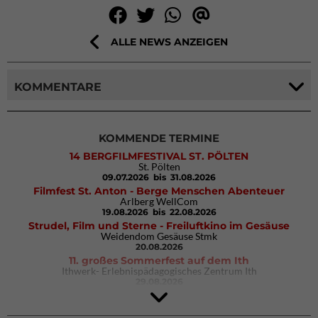
ALLE NEWS ANZEIGEN
KOMMENTARE
KOMMENDE TERMINE
14 BERGFILMFESTIVAL ST. PÖLTEN
St. Pölten
09.07.2026
bis 31.08.2026
Filmfest St. Anton - Berge Menschen Abenteuer
Arlberg WellCom
19.08.2026
bis 22.08.2026
Strudel, Film und Sterne - Freiluftkino im Gesäuse
Weidendom Gesäuse Stmk
20.08.2026
11. großes Sommerfest auf dem Ith
Ithwerk- Erlebnispädagogisches Zentrum Ith
29.08.2026
4Blocs KIDS 2026
DAV Kletter- & Boulderzentrum München Süd (Thalkirchen)
26.09.2026