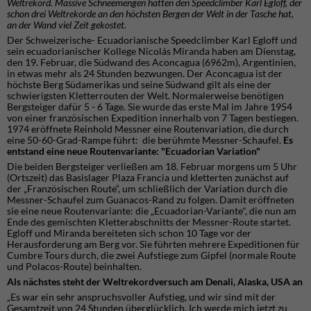
Weltrekord. Massive Schneemengen hatten den Speedclimber Karl Egloff, der
schon drei Weltrekorde an den höchsten Bergen der Welt in der Tasche hat,
an der Wand viel Zeit gekostet.
Der Schweizerische- Ecuadorianische Speedclimber Karl Egloff und
sein ecuadorianischer Kollege Nicolás Miranda haben am Dienstag,
den 19. Februar, die Südwand des Aconcagua (6962m), Argentinien,
in etwas mehr als 24 Stunden bezwungen. Der Aconcagua ist der
höchste Berg Südamerikas und seine Südwand gilt als eine der
schwierigsten Kletterrouten der Welt. Normalerweise benötigen
Bergsteiger dafür 5 - 6 Tage. Sie wurde das erste Mal im Jahre 1954
von einer französischen Expedition innerhalb von 7 Tagen bestiegen.
1974 eröffnete Reinhold Messner eine Routenvariation, die durch
eine 50-60-Grad-Rampe führt: die berühmte Messner-Schaufel.
Es
entstand eine neue Routenvariante: "Ecuadorian Variation"
Die beiden Bergsteiger verließen am 18. Februar morgens um 5 Uhr
(Ortszeit) das Basislager Plaza Francia und kletterten zunächst auf
der „Französischen Route“, um schließlich der Variation durch die
Messner-Schaufel zum Guanacos-Rand zu folgen. Damit eröffneten
sie eine neue Routenvariante: die „Ecuadorian-Variante", die nun am
Ende des gemischten Kletterabschnitts der Messner-Route startet.
Egloff und Miranda bereiteten sich schon 10 Tage vor der
Herausforderung am Berg vor. Sie führten mehrere Expeditionen für
Cumbre Tours durch, die zwei Aufstiege zum Gipfel (normale Route
und Polacos-Route) beinhalten.
Als nächstes steht der Weltrekordversuch am Denali, Alaska, USA an
„Es war ein sehr anspruchsvoller Aufstieg, und wir sind mit der
Gesamtzeit von 24 Stunden überglücklich. Ich werde mich jetzt zu