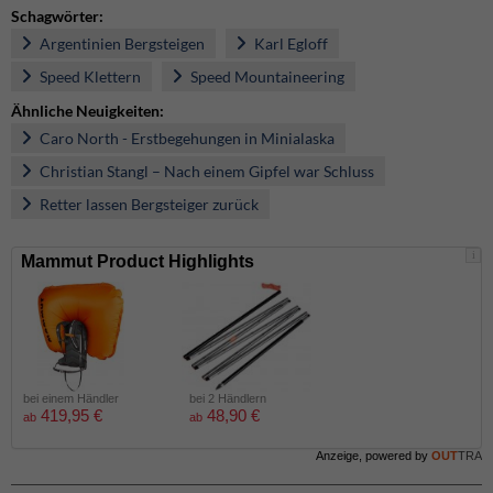
Schagwörter:
Argentinien Bergsteigen
Karl Egloff
Speed Klettern
Speed Mountaineering
Ähnliche Neuigkeiten:
Caro North - Erstbegehungen in Minialaska
Christian Stangl – Nach einem Gipfel war Schluss
Retter lassen Bergsteiger zurück
i
Mammut Product Highlights
bei einem Händler
bei 2 Händlern
419,95 €
48,90 €
ab
ab
Anzeige, powered by
OUT
TRA