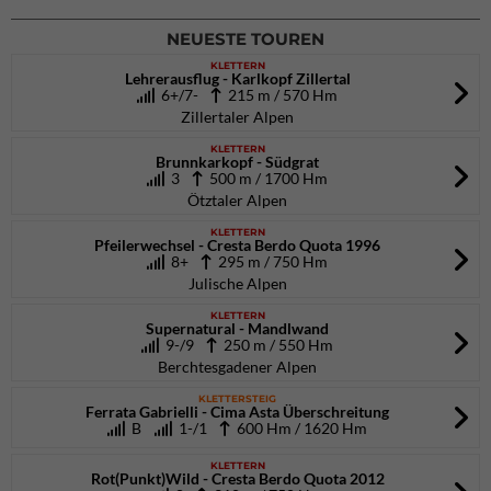
NEUESTE TOUREN
KLETTERN
Lehrerausflug - Karlkopf Zillertal
6+/7-
215 m / 570 Hm
Zillertaler Alpen
KLETTERN
Brunnkarkopf - Südgrat
3
500 m / 1700 Hm
Ötztaler Alpen
KLETTERN
Pfeilerwechsel - Cresta Berdo Quota 1996
8+
295 m / 750 Hm
Julische Alpen
KLETTERN
Supernatural - Mandlwand
9-/9
250 m / 550 Hm
Berchtesgadener Alpen
KLETTERSTEIG
Ferrata Gabrielli - Cima Asta Überschreitung
B
1-/1
600 Hm / 1620 Hm
KLETTERN
Rot(Punkt)Wild - Cresta Berdo Quota 2012