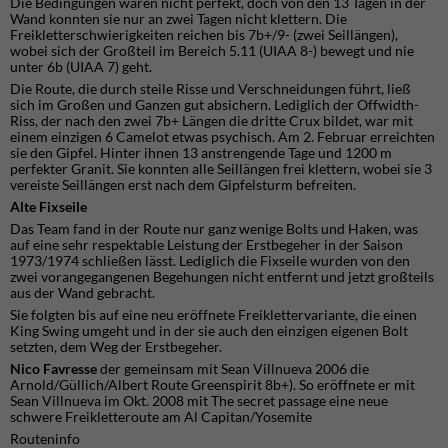
Die Bedingungen waren nicht perfekt, doch von den 13 Tagen in der
Wand konnten sie nur an zwei Tagen nicht klettern. Die
Freikletterschwierigkeiten reichen bis 7b+/9- (zwei Seillängen),
wobei sich der Großteil im Bereich 5.11 (UIAA 8-) bewegt und nie
unter 6b (UIAA 7) geht.
Die Route, die durch steile Risse und Verschneidungen führt, ließ
sich im Großen und Ganzen gut absichern. Lediglich der Offwidth-
Riss, der nach den zwei 7b+ Längen die dritte Crux bildet, war mit
einem einzigen 6 Camelot etwas psychisch. Am 2. Februar erreichten
sie den Gipfel. Hinter ihnen 13 anstrengende Tage und 1200 m
perfekter Granit. Sie konnten alle Seillängen frei klettern, wobei sie 3
vereiste Seillängen erst nach dem Gipfelsturm befreiten.
Alte Fixseile
Das Team fand in der Route nur ganz wenige Bolts und Haken, was
auf eine sehr respektable Leistung der Erstbegeher in der Saison
1973/1974 schließen lässt. Lediglich die Fixseile wurden von den
zwei vorangegangenen Begehungen nicht entfernt und jetzt großteils
aus der Wand gebracht.
Sie folgten bis auf eine neu eröffnete Freiklettervariante, die einen
King Swing umgeht und in der sie auch den einzigen eigenen Bolt
setzten, dem Weg der Erstbegeher.
Nico Favresse
der gemeinsam mit Sean Villnueva 2006 die
Arnold/Güllich/Albert Route Greenspirit 8b+). So eröffnete er mit
Sean Villnueva im Okt. 2008 mit The secret passage eine neue
schwere Freikletteroute am Al Capitan/Yosemite
Routeninfo