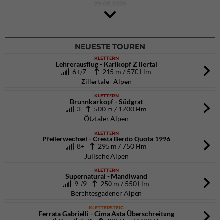
29.08.2026
4Blocs KIDS 2026
DAV Kletter- & Boulderzentrum München Süd (Thalkirchen)
26.09.2026
NEUESTE TOUREN
KLETTERN
Lehrerausflug - Karlkopf Zillertal
6+/7-
215 m / 570 Hm
Zillertaler Alpen
KLETTERN
Brunnkarkopf - Südgrat
3
500 m / 1700 Hm
Ötztaler Alpen
KLETTERN
Pfeilerwechsel - Cresta Berdo Quota 1996
8+
295 m / 750 Hm
Julische Alpen
KLETTERN
Supernatural - Mandlwand
9-/9
250 m / 550 Hm
Berchtesgadener Alpen
KLETTERSTEIG
Ferrata Gabrielli - Cima Asta Überschreitung