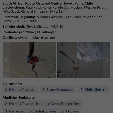
South African Route, Ostwand Central Tower, Paine, Chile
Erstbegehung:
Paul Fatti, Roger Fuggle, Art McGarr, Mervyn Prior,
Mike Scott, Richard Smithers, 1973/1974
Erste freie Begehung:
Nicolas Favresse, Sean Villanueva and Ben
Ditto, 24.1. – 2.2.2009
Schwierigkeit:
7b+/5.12c oder A4/5.10
Routenlänge
1200m (30 Seillängen)
Quelle: www.nicolasfavresse.com
Schagwörter:
Nicolas Favresse
Sean Villanaueva
Chile Klettern
Ähnliche Neuigkeiten:
Nicolas Favresse ist neuer Camp-Botschafter
Favresse und Pustelnik wiederholen Orbayu