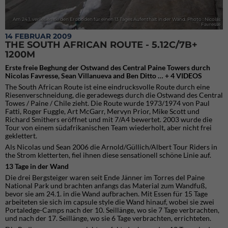
Am 24.1. verließen sie den Erdboden für einen 13 Tages Aufenthalt in der Wand. Photo : Nicolas
Favresse
14 FEBRUAR 2009
THE SOUTH AFRICAN ROUTE - 5.12C/7B+
1200M
Erste freie Beghung der Ostwand des Central Paine Towers durch
Nicolas Favresse, Sean Villanueva and Ben Ditto … + 4 VIDEOS
The South African Route ist eine eindrucksvolle Route durch eine
Riesenverschneidung, die geradewegs durch die Ostwand des Central
Towes / Paine / Chile zieht. Die Route wurde 1973/1974 von Paul
Fatti, Roger Fuggle, Art McGarr, Mervyn Prior, Mike Scott und
Richard Smithers eröffnet und mit 7/A4 bewertet. 2003 wurde die
Tour von einem südafrikanischen Team wiederholt, aber nicht frei
geklettert.
Als Nicolas und Sean 2006 die Arnold/Güllich/Albert Tour Riders in
the Strom kletterten, fiel ihnen diese sensationell schöne Linie auf.
13 Tage in der Wand
Die drei Bergsteiger waren seit Ende Jänner im Torres del Paine
National Park und brachten anfangs das Material zum Wandfuß,
bevor sie am 24.1. in die Wand aufbrachen. Mit Essen für 15 Tage
arbeiteten sie sich im capsule style die Wand hinauf, wobei sie zwei
Portaledge-Camps nach der 10. Seillänge, wo sie 7 Tage verbrachten,
und nach der 17. Seillänge, wo sie 6 Tage verbrachten, errichteten.