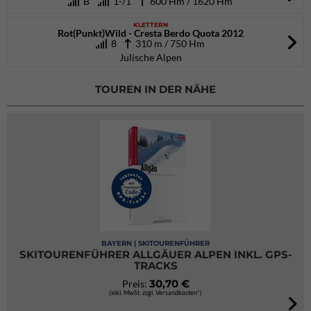
B
1-/1
600 Hm / 1620 Hm
KLETTERN
Rot(Punkt)Wild - Cresta Berdo Quota 2012
8
310 m / 750 Hm
Julische Alpen
TOUREN IN DER NÄHE
BAYERN | SKITOURENFÜHRER
SKITOURENFÜHRER ALLGÄUER ALPEN INKL. GPS-
TRACKS
30,70 €
Preis:
(inkl. MwSt. zzgl. Versandkosten*)