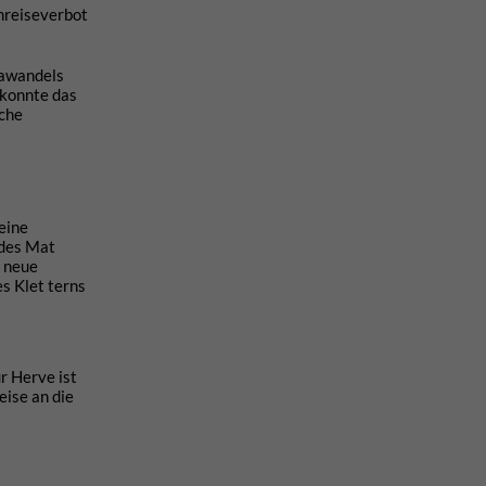
nreiseverbot
mawandels
 konnte das
iche
eine
 des Mat
f neue
s Klet terns
r Herve ist
eise an die