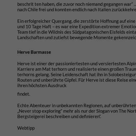
beschrit ten haben, die zuvor noch niemand gegangen war“
nach Chile frei und konnten endlich nach Italien zurückkehre
Ein erfolgreicher Quergang, die zerstörte Hoffnung auf ei
und 10 Tage Haft – es war eine Expedition extremer Emotion
Team tief in die Wildnis des Südpatagonischen Eisfelds ein
Landschaften und zutiefst bewegende Momente gekennzeichne
Herve Barmasse
Herve ist einer der passioniertesten und versiertesten Alpi
Karriere am Mat terhorn und realisierte einen großen Traum
terhorns gelang. Seine Leidenschaft hat ihn in Solobesteig
Routen und unberührte Gipfel. Für Herve ist diese Reise ei
ihren höchsten Ausdruck
findet.
Echte Abenteuer in unbekannten Regionen, auf unberührten G
„Never stop exploring“ mehr als nur der Slogan von The Nor
Bergsteigerei beschreiben und definieren“.
Webtipp