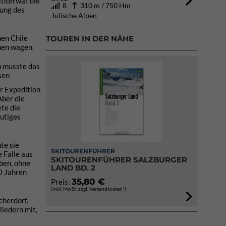
ition war die
8
310 m / 750 Hm
gung des
Julische Alpen
hen Chile
TOUREN IN DER NÄHE
men wagen.
h musste das
sen
r Expedition
Aber die
te die
utiges
te sie
SKITOURENFÜHRER
 Falle aus
SKITOURENFÜHRER SALZBURGER
ben, ohne
LAND BD. 2
0 Jahren
35,80 €
Preis:
(inkl. MwSt. zzgl. Versandkosten*)
cherdorf.
liedern mit,