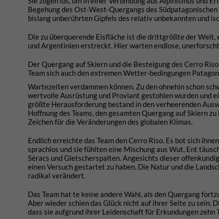
Sie zogen los, um in einer Verbindung aus Alpinismus und Er
Begehung des Ost-West-Quergangs des Südpatagonischen Eis
bislang unberührten Gipfels des relativ unbekannten und iso
Die zu überquerende Eisfläche ist die drittgrößte der Welt, 
und Argentinien erstreckt. Hier warten endlose, unerforsch
Der Quergang auf Skiern und die Besteigung des Cerro Riso
Team sich auch den extremen Wetter-bedingungen Patagonie
Wartezeiten verdammen können. Zu den ohnehin schon schwi
wertvolle Ausrüstung und Proviant gestohlen wurden und ein
größte Herausforderung bestand in den verheerenden Auswi
Hoffnung des Teams, den gesamten Quergang auf Skiern zu 
Zeichen für die Veränderungen des globalen Klimas.
Endlich erreichte das Team den Cerro Riso. Es bot sich ihne
sprachlos und sie fühlten eine Mischung aus Wut, Ent täusch
Séracs und Gletscherspalten. Angesichts dieser offenkund
einen Versuch gestartet zu haben. Die Natur und die Lands
radikal verändert.
Das Team hat te keine andere Wahl, als den Quergang fortzu
Aber wieder schien das Glück nicht auf ihrer Seite zu sein. 
dass sie aufgrund ihrer Leidenschaft für Erkundungen zehn 