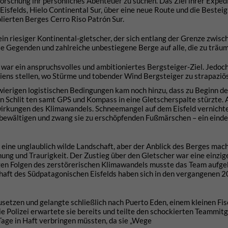
forschung ihr persönliches Abenteuer zu suchen. Das Ziel ihrer Exped
felds, Hielo Continental Sur, über eine neue Route und die Bestei
lierten Berges Cerro Riso Patrón Sur.
ein riesiger Kontinental-gletscher, der sich entlang der Grenze zwisc
te Gegenden und zahlreiche unbestiegene Berge auf alle, die zu träu
 war ein anspruchsvolles und ambitioniertes Bergsteiger-Ziel. Jedoc
ns stellen, wo Stürme und tobender Wind Bergsteiger zu strapaziö
erigen logistischen Bedingungen kam noch hinzu, dass zu Beginn de
 Schlit ten samt GPS und Kompass in eine Gletscherspalte stürzte. 
rkungen des Klimawandels. Schneemangel auf dem Eisfeld vernichte
bewältigen und zwang sie zu erschöpfenden Fußmärschen – ein einde
n eine unglaublich wilde Landschaft, aber der Anblick des Berges mach
ung und Traurigkeit. Der Zustieg über den Gletscher war eine einzige
igen Folgen des zerstörerischen Klimawandels musste das Team aufge
chaft des Südpatagonischen Eisfelds haben sich in den vergangenen 2
setzen und gelangte schließlich nach Puerto Eden, einem kleinen Fis
Die Polizei erwartete sie bereits und teilte den schockierten Teammitg
Tage in Haft verbringen müssten, da sie „Wege