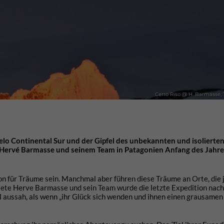
Cerro Riso @ H. Barmasse,
lo Continental Sur und der Gipfel des unbekannten und isolierte
 Hervé Barmasse und seinem Team in Patagonien Anfang des Jahres.
on für Träume sein. Manchmal aber führen diese Träume an Orte, die 
hlete Herve Barmasse und sein Team wurde die letzte Expedition nac
 aussah, als wenn „ihr Glück sich wenden und ihnen einen grausamen