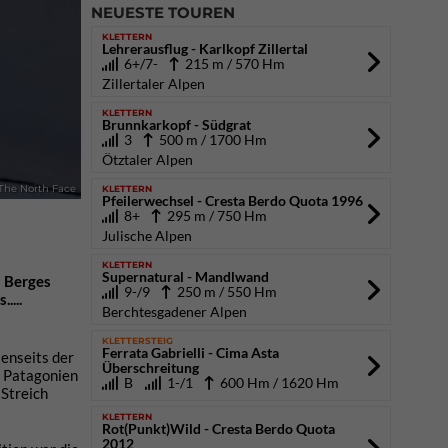
NEUESTE TOUREN
KLETTERN
Lehrerausflug - Karlkopf Zillertal
6+/7-
215 m / 570 Hm
Zillertaler Alpen
KLETTERN
Brunnkarkopf - Südgrat
3
500 m / 1700 Hm
Ötztaler Alpen
KLETTERN
 The North Face
Pfeilerwechsel - Cresta Berdo Quota 1996
8+
295 m / 750 Hm
Julische Alpen
KLETTERN
Supernatural - Mandlwand
n Berges
9-/9
250 m / 550 Hm
....
Berchtesgadener Alpen
KLETTERSTEIG
Ferrata Gabrielli - Cima Asta
jenseits der
Überschreitung
h Patagonien
B
1-/1
600 Hm / 1620 Hm
 Streich
KLETTERN
Rot(Punkt)Wild - Cresta Berdo Quota
2012