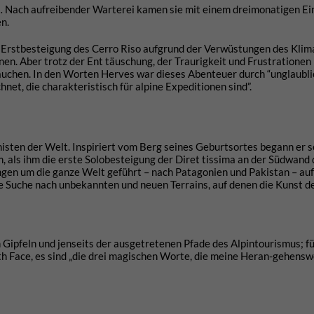
 … Nach aufreibender Warterei kamen sie mit einem dreimonatigen Ei
n.
ne Erstbesteigung des Cerro Riso aufgrund der Verwüstungen des Kli
en. Aber trotz der Ent täuschung, der Traurigkeit und Frustrationen
tauchen. In den Worten Herves war dieses Abenteuer durch “unglaubl
t, die charakteristisch für alpine Expeditionen sind”.
nisten der Welt. Inspiriert vom Berg seines Geburtsortes begann er s
, als ihm die erste Solobesteigung der Diret tissima an der Südwand
ungen um die ganze Welt geführt – nach Patagonien und Pakistan – au
ne Suche nach unbekannten und neuen Terrains, auf denen die Kunst de
ipfeln und jenseits der ausgetretenen Pfade des Alpintourismus; fü
th Face, es sind „die drei magischen Worte, die meine Heran-gehensw