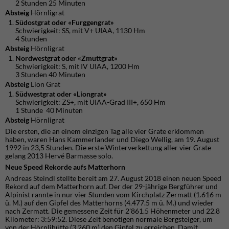
2 Stunden 25 Minuten
Absteig
Hörnligrat
Südostgrat oder «Furggengrat»
Schwierigkeit: SS, mit V+ UIAA, 1130 Hm
4 Stunden
Absteig
Hörnligrat
Nordwestgrat oder «Zmuttgrat»
Schwierigkeit: S, mit IV UIAA, 1200 Hm
3 Stunden 40 Minuten
Absteig
Lion Grat
Südwestgrat oder «Liongrat»
Schwierigkeit: ZS+, mit UIAA-Grad III+, 650 Hm
1 Stunde 40 Minuten
Absteig
Hörnligrat
Die ersten, die an einem einzigen Tag alle vier Grate erklommen
haben, waren Hans Kammerlander und Diego Wellig, am 19. August
1992 in 23,5 Stunden. Die erste Winterverkettung aller vier Grate
gelang 2013 Hervé Barmasse solo.
Neue Speed Rekorde aufs Matterhorn
Andreas Steindl stellte bereit am 27. August 2018 einen neuen Speed
Rekord auf dem Matterhorn auf. Der der 29-jährige Bergführer und
Alpinist rannte in nur vier Stunden vom Kirchplatz Zermatt (1.616 m
ü. M.) auf den Gipfel des Matterhorns (4.477.5 m ü. M.) und wieder
nach Zermatt. Die gemessene Zeit für 2’861.5 Höhenmeter und 22.8
Kilometer: 3:59:52. Diese Zeit benötigen normale Bergsteiger, um
von der Hörnlihütte (3.260 m) den Gipfel zu erreichen. Damit