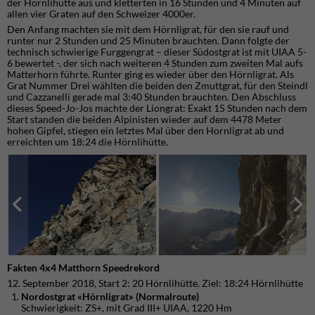
der Hörnlihütte aus und kletterten in 16 Stunden und 4 Minuten auf
allen vier Graten auf den Schweizer 4000er.
Den Anfang machten sie mit dem Hörnligrat, für den sie rauf und
runter nur 2 Stunden und 25 Minuten brauchten. Dann folgte der
technisch schwierige Furggengrat – dieser Südostgrat ist mit UIAA 5-
6 bewertet -, der sich nach weiteren 4 Stunden zum zweiten Mal aufs
Matterhorn führte. Runter ging es wieder über den Hörnligrat. Als
Grat Nummer Drei wählten die beiden den Zmuttgrat, für den Steindl
und Cazzanelli gerade mal 3:40 Stunden brauchten. Den Abschluss
dieses Speed-Jo-Jos machte der Liongrat: Exakt 15 Stunden nach dem
Start standen die beiden Alpinisten wieder auf dem 4478 Meter
hohen Gipfel, stiegen ein letztes Mal über den Hornligrat ab und
erreichten um 18:24 die Hörnlihütte.
Fakten 4x4 Matthorn Speedrekord
12. September 2018, Start 2: 20 Hörnlihütte. Ziel: 18:24 Hörnlihütte
Nordostgrat «Hörnligrat» (Normalroute)
Schwierigkeit: ZS+, mit Grad III+ UIAA, 1220 Hm