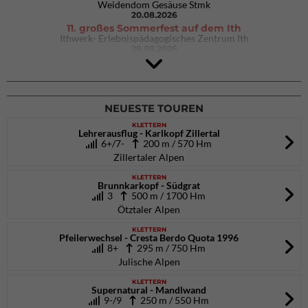
Weidendom Gesäuse Stmk
20.08.2026
11. großes Sommerfest auf dem Ith
Ithwerk- Erlebnispädagogisches Zentrum Ith
29.08.2026
Rock Master Arco
Arco (IT)
02.10.2026
bis 04.10.2026
NEUESTE TOUREN
KLETTERN
Lehrerausflug - Karlkopf Zillertal
6+/7-
200 m / 570 Hm
Zillertaler Alpen
KLETTERN
Brunnkarkopf - Südgrat
3
500 m / 1700 Hm
Ötztaler Alpen
KLETTERN
Pfeilerwechsel - Cresta Berdo Quota 1996
8+
295 m / 750 Hm
Julische Alpen
KLETTERN
Supernatural - Mandlwand
9-/9
250 m / 550 Hm