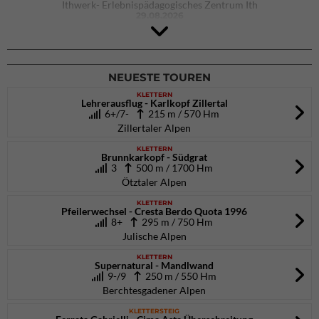
Ithwerk- Erlebnispädagogisches Zentrum Ith
29.08.2026
4Blocs KIDS 2026
DAV Kletter- & Boulderzentrum München Süd (Thalkirchen)
26.09.2026
NEUESTE TOUREN
KLETTERN
Lehrerausflug - Karlkopf Zillertal
6+/7-
215 m / 570 Hm
Zillertaler Alpen
KLETTERN
Brunnkarkopf - Südgrat
3
500 m / 1700 Hm
Ötztaler Alpen
KLETTERN
Pfeilerwechsel - Cresta Berdo Quota 1996
8+
295 m / 750 Hm
Julische Alpen
KLETTERN
Supernatural - Mandlwand
9-/9
250 m / 550 Hm
Berchtesgadener Alpen
KLETTERSTEIG