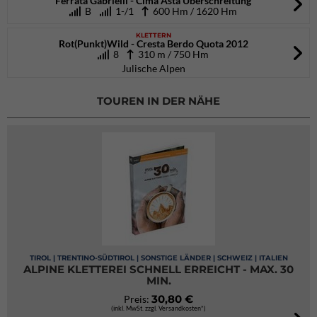
Ferrata Gabrielli - Cima Asta Überschreitung
B
1-/1
600 Hm / 1620 Hm
KLETTERN
Rot(Punkt)Wild - Cresta Berdo Quota 2012
8
310 m / 750 Hm
Julische Alpen
TOUREN IN DER NÄHE
TIROL | TRENTINO-SÜDTIROL | SONSTIGE LÄNDER | SCHWEIZ | ITALIEN
ALPINE KLETTEREI SCHNELL ERREICHT - MAX. 30
MIN.
30,80 €
Preis:
(inkl. MwSt. zzgl. Versandkosten*)