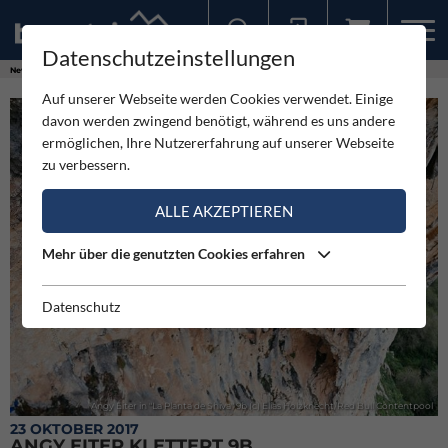
Datenschutzeinstellungen
Sollten Sie bereits ein Konto für unsere App haben, können Sie sich mit diesen Daten auch hier anmelden.
News
Neuigkeiten
Angy Eiter klettert 9b
Auf unserer Webseite werden Cookies verwendet. Einige
davon werden zwingend benötigt, während es uns andere
ermöglichen, Ihre Nutzererfahrung auf unserer Webseite
zu verbessern.
ALLE AKZEPTIEREN
Mehr über die genutzten Cookies erfahren
Datenschutz
Angy Eiter in "La Planta de Shiva" 9b (c) Elias Holzknecht/Red Bull Contentpool
23 OKTOBER 2017
ANGY EITER KLETTERT 9B