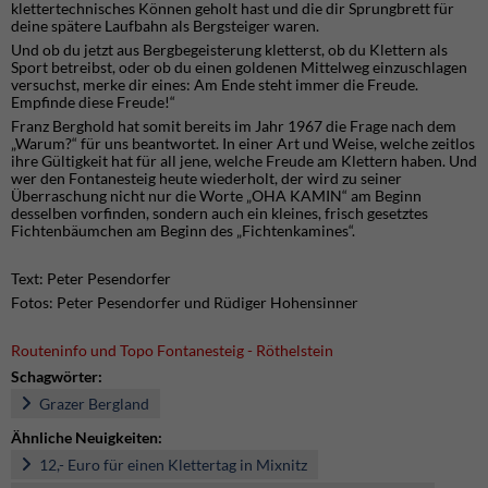
klettertechnisches Können geholt hast und die dir Sprungbrett für
deine spätere Laufbahn als Bergsteiger waren.
Und ob du jetzt aus Bergbegeisterung kletterst, ob du Klettern als
Sport betreibst, oder ob du einen goldenen Mittelweg einzuschlagen
versuchst, merke dir eines: Am Ende steht immer die Freude.
Empfinde diese Freude!“
Franz Berghold hat somit bereits im Jahr 1967 die Frage nach dem
„Warum?“ für uns beantwortet. In einer Art und Weise, welche zeitlos
ihre Gültigkeit hat für all jene, welche Freude am Klettern haben. Und
wer den Fontanesteig heute wiederholt, der wird zu seiner
Überraschung nicht nur die Worte „OHA KAMIN“ am Beginn
desselben vorfinden, sondern auch ein kleines, frisch gesetztes
Fichtenbäumchen am Beginn des „Fichtenkamines“.
Text: Peter Pesendorfer
Fotos: Peter Pesendorfer und Rüdiger Hohensinner
Routeninfo und Topo Fontanesteig - Röthelstein
Schagwörter:
Grazer Bergland
Ähnliche Neuigkeiten:
12,- Euro für einen Klettertag in Mixnitz