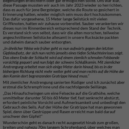
Begehungen erleichtern oder gar ermöglichen sollte. Uns war klar,
diese Passage mussten wir auch im Jahr 2023 wieder so herrichten,
dass es auch für jene Bergsteiger, welche die Route so gesichert in
Erinnerung hatten, wieder möglich sein muss dort hochzukommen.
Das dafür vorgesehene, 15 Meter lange Seilstück mit vielen
Griffknoten, hatten wir zuhause vorbereitet. Sauber verankerten wir
dieses nun im Rinnenbereich entsprechend dem Stand der Technik.
Es verstand sich von selbst, dass wir die alten morschen, teilweise
angeschnittenen Seilstücke allesamt in unsere Rucksäcke packten
und daheim danach sauber entsorgten.
„
In ähnlicher Weise wie früher geht es nun aufwärts gegen den letzten
Gipfelaufsatz, der sich nun rechts jenseits eines tiefen Schluchteinrisses zeigt.
Das obere Ende der Schlucht wird auf einem ziemlich schmalen Felsbande
vorsichtig gequert und nun folgt der schwere Schlußkamin.
Mit ziemlicher
Anstrengung arbeitet man sich einige Meter darin hinauf, bis es in der
bisherigen Richtung nicht mehr weiter geht und man rechts auf die Höhe der
den Kamin dort begrenzenden Gratrippe hinauf muss.“
Mit ziemlicher Anstrengung sanierten Rüdiger und ich zunächst aber
erstmal die Schrempfrinne und die nachfolgende Seillänge.
„Das Hinaufschwingen um eine Felsecke auf die Grathöhe, welche
unmittelbar darunter 50 bis 60 Meter tief, fast senkrecht abstürzt,
erfordert peinliche Vorsicht und Aufmerksamkeit und unbedingt den
Gebrauch des Seils. Auf der Höhe der Gratrippe hat man gewonnen
Spiel, denn über Gestrüppe und Rasen erreicht man bald darauf
unschwer den Gipfel!“
Wunderschön geht es danach recht ausgesetzt hinab zum großen,
breiten und nahezu 70m langem Schrofenband, über welches man