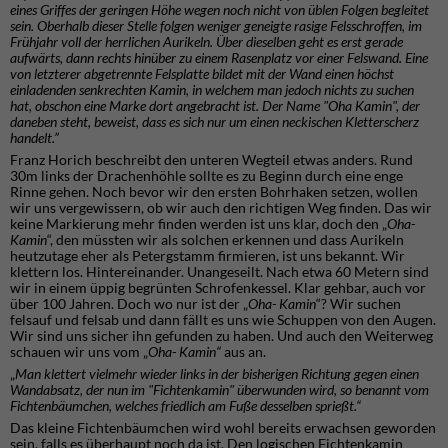
eines Griffes der geringen Höhe wegen noch nicht von üblen Folgen begleitet
sein. Oberhalb dieser Stelle folgen weniger geneigte rasige Felsschroffen, im
Frühjahr voll der herrlichen Aurikeln. Über dieselben geht es erst gerade
aufwärts, dann rechts hinüber zu einem Rasenplatz vor einer Felswand. Eine
von letzterer abgetrennte Felsplatte bildet mit der Wand einen höchst
einladenden senkrechten Kamin, in welchem man jedoch nichts zu suchen
hat, obschon eine Marke dort angebracht ist. Der Name "Oha Kamin", der
daneben steht, beweist, dass es sich nur um einen neckischen Kletterscherz
handelt.”
Franz Horich beschreibt den unteren Wegteil etwas anders. Rund
30m links der Drachenhöhle sollte es zu Beginn durch eine enge
Rinne gehen. Noch bevor wir den ersten Bohrhaken setzen, wollen
wir uns vergewissern, ob wir auch den richtigen Weg finden. Das wir
keine Markierung mehr finden werden ist uns klar, doch den „
Oha-
Kamin
“, den müssten wir als solchen erkennen und dass Aurikeln
heutzutage eher als Petergstamm firmieren, ist uns bekannt. Wir
klettern los. Hintereinander. Unangeseilt. Nach etwa 60 Metern sind
wir in einem üppig begrünten Schrofenkessel. Klar gehbar, auch vor
über 100 Jahren. Doch wo nur ist der „
Oha- Kamin
“? Wir suchen
felsauf und felsab und dann fällt es uns wie Schuppen von den Augen.
Wir sind uns sicher ihn gefunden zu haben. Und auch den Weiterweg
schauen wir uns vom „
Oha- Kamin“
aus an.
„
Man klettert vielmehr wieder links in der bisherigen Richtung gegen einen
Wandabsatz, der nun im "Fichtenkamin" überwunden wird, so benannt vom
Fichtenbäumchen, welches friedlich am Fuße desselben sprießt.“
Das kleine Fichtenbäumchen wird wohl bereits erwachsen geworden
sein, falls es überhaupt noch da ist. Den logischen Fichtenkamin