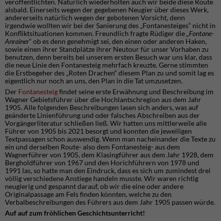
veröffentlichten. Natürlich wiederholten auch wir beide diese Route
alsbald. Einerseits wegen der gegebenen Neugier über dieses Werk,
andererseits natürlich wegen der gebotenen Vorsicht, denn
irgendwie wollten wir bei der Sanierung des „Fontanesteiges“ nicht in
Konfliktsituationen kommen. Freundlich fragte Rüdiger die
„Fontane-
Anrainer
“ ob es denn genehmigt sei, den einen oder anderen Haken,
sowie einen ihrer Standplätze ihrer Neutour für unser Vorhaben zu
benutzen, denn bereits bei unserem ersten Besuch war uns klar, dass
die neue Linie den Fontanesteig mehrfach kreuzte. Gerne stimmten
die Erstbegeher des „Roten Drachen“ diesem Plan zu und somit lag es
eigentlich nur noch an uns, den Plan in die Tat umzusetzen.
Der
Fontanesteig
findet seine erste Erwähnung und Beschreibung im
Wagner Gebietsführer über die Hochlantschregion aus dem Jahr
1905. Alle folgenden Beschreibungen lasen sich anders, was auf
geänderte Linienführung und oder falsches Abschreiben aus der
Vorgängerliteratur schließen ließ. Wir hatten uns mittlerweile alle
Führer von 1905 bis 2021 besorgt und konnten die jeweiligen
Textpassagen schon auswendig. Wenn man nacheinander die Texte zu
ein und derselben Route- also dem Fontanesteig- aus dem
Wagnerführer von 1905, dem Klasingführer aus dem Jahr 1928, dem
Bergholdführer von 1967 und den Horichführern von 1978 und
1991 las, so hatte man den Eindruck, dass es sich um zumindest drei
völlig verschiedene Anstiege handeln musste. Wir waren richtig
neugierig und gespannt darauf, ob wir die eine oder andere
Originalpassage am Fels finden könnten, welche zu den
Verbalbeschreibungen des Führers aus dem Jahr 1905 passen würde.
Auf auf zum fröhlichen Geschichtsunterricht!