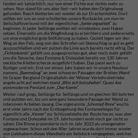
fanden wir tatsächlich, nur von einer Fichte war nichts mehr zu
sehen. Nun stand für uns aber fest—wir haben den Originalweg
gefunden. Rasch kletterten wir wieder ab zur Drachenhöhle. Dort
seilten wir uns an und schulterten unsere Rucksäcke, um nun im
Seilschaftsverbund mit der eigentlichen „
Sanierungsarbeit
“ zu
beginnen. In jeder Seillänge wollten wir mindestens zwei Haken
setzen. Einerseits um die Wegfindung zu erleichtern und andererseits,
um eine möglichst gute Seilführung zu haben. Gezielt legen wir den
Weg an den Fels, weg von den Schrofen um Steinschlag so gut es geht
auszuschließen und wir putzen die Linie auch bereits recht eifrig. Der
„
Fichtenkamin
“ gefällt uns ausgesprochen gut, aber noch mehr gefällt
uns die Tatsache, dass Fontane & Dolezalek bereits vor 130 Jahren
neckische Kletterscherze ausgeführt haben. Das passt auch zu
Rüdiger und mir. Erst vor einem Jahr haben wir in unsere Neutour
namens „
Bummelzug
“ an zwei schweren Passagen der Breiten Wand
im Grazer Bergland Originaltafeln der Wiener Verkehrsbetriebe
angebracht auf welchen stand „
Bitte sich festzuhalten
“. Quasi das
postmoderne Pendant zum „
Oha-Kamin
“.
Weiter rauf gings, Seillänge für Seillänge und im gleichen Stil bohrten
und putzten wir, bis uns eine ganz besondere Passage der Wand zu
intensiven Arbeiten zwang. Die sogenannte „
Schrempf Rinne“
wuchs
erst viele Jahre nach der Erstbegehung des Fontanesteiges für
eigentlich alle „
Kenner“
zur Schlüsselstelle der Route heran, was aber
Fontane und Dolezalek im 19. Jahrhundert wohl noch gar nicht so
sahen. Die Rinne präsentierte sich im Jahr 2023 als unangenehm
zugewachsen. Schon seit den 80er Jahren wurde dort immer wieder
von Liebhabern dieses Wandteils ein Seilstück reingegeben, welches