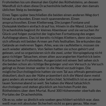
Frohnleiten los um diesmal den Gipfel des Röthelsteins, an dessen
Wandfuß sich eben diese Drachenhöhle befindet, über den damals
üblichen Steig zu besteigen.
Eines Tages später beschließen die beiden einen anderen Weg dort
hinauf zu erkunden. Einen noch spannenderen. Einen
anspruchsvollen. Einen Kletterweg. Die jungen Fontane und
Dolezalek klettern einfach drauf los. Hinein in die Wand. Links der
Drachenhöhle beginnt ihr kleines Abenteuer und sie versuchen ihr
Glück und folgen zunächst der logischen Fortsetzung des engen
Aufstiegsgrabens. Das ist bereits richtiges Klettern, denn sie müssen
sich oftmals mit beiden Armen am Fels festhalten. Sie erkunden das
Gelände an mehreren Tagen. Alles, was sie raufklettern, müssen sie
auch wieder abklettern. Von Seilen hatten sie schon gehört und
gelesen, und so organisieren sich die zwei, unter Vorspiegelung nicht
ganz richtiger Tatsachen, einen alten ausrangierten Hanfstrick beim
Korbmacher in Frohnleiten. Ausgerüstet mit einem Seil sehen sich
die beiden schon als richtige Bergsteiger und von Versuch zu Versuch
gelingt es ihnen immer weiter in die Wand vorzudringen. Die
mögliche Durchstiegslinie hatten sie vom Tal aus oftmals gemeinsam
diskutiert, doch aus der Nähe präsentiert sich die Wand dann meist
ganz anders als erwartet oder befürchtet. Schließlich ist es an einem
lauen Sommerabend so weit. Sie haben die Wand tatsächlich
durchstiegen und stehen glücklich am höchsten Punkt des
Röthelsteins über dem Murtal. Rund 300 Höhenmeter oberhalb des
Portales der Drachenhöhle.
Ob es so, oder so ähnlich wie soeben geschildert wirklich war, dass
weiß man mit absoluter Sicherheit nicht so ganz genau. Was man