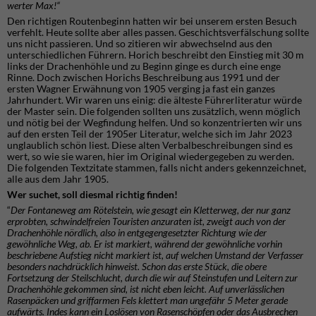
werter Max!“
Den richtigen Routenbeginn hatten wir bei unserem ersten Besuch
verfehlt. Heute sollte aber alles passen. Geschichtsverfälschung sollte
uns nicht passieren. Und so zitieren wir abwechselnd aus den
unterschiedlichen Führern. Horich beschreibt den Einstieg mit 30 m
links der Drachenhöhle und zu Beginn ginge es durch eine enge
Rinne. Doch zwischen Horichs Beschreibung aus 1991 und der
ersten Wagner Erwähnung von 1905 verging ja fast ein ganzes
Jahrhundert. Wir waren uns einig: die älteste Führerliteratur würde
der Master sein. Die folgenden sollten uns zusätzlich, wenn möglich
und nötig bei der Wegfindung helfen. Und so konzentrierten wir uns
auf den ersten Teil der 1905er Literatur, welche sich im Jahr 2023
unglaublich schön liest. Diese alten Verbalbeschreibungen sind es
wert, so wie sie waren, hier im Original wiedergegeben zu werden.
Die folgenden Textzitate stammen, falls nicht anders gekennzeichnet,
alle aus dem Jahr 1905.
Wer suchet, soll diesmal richtig finden!
“
Der Fontaneweg am Rötelstein, wie gesagt ein Kletterweg, der nur ganz
erprobten, schwindelfreien Touristen anzuraten ist, zweigt auch von der
Drachenhöhle nördlich, also in entgegengesetzter Richtung wie der
gewöhnliche Weg, ab. Er ist markiert, während der gewöhnliche vorhin
beschriebene Aufstieg nicht markiert ist, auf welchen Umstand der Verfasser
besonders nachdrücklich hinweist. Schon das erste Stück, die obere
Fortsetzung der Steilschlucht, durch die wir auf Steinstufen und Leitern zur
Drachenhöhle gekommen sind, ist nicht eben leicht. Auf unverlässlichen
Rasenpäcken und griffarmen Fels klettert man ungefähr 5 Meter gerade
aufwärts. Indes kann ein Loslösen von Rasenschöpfen oder das Ausbrechen