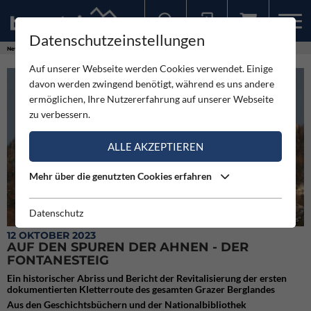
Datenschutzeinstellungen
Sollten Sie bereits ein Konto für unsere App haben, können Sie sich mit diesen Daten auch hier anmelden.
News
Neuigkeiten
Auf den Spuren der Ahnen - der Fontanesteig
Auf unserer Webseite werden Cookies verwendet. Einige
davon werden zwingend benötigt, während es uns andere
ermöglichen, Ihre Nutzererfahrung auf unserer Webseite
zu verbessern.
ALLE AKZEPTIEREN
Mehr über die genutzten Cookies erfahren
Datenschutz
Die Röthelstein Südwestwand mit der Linie des „Fontanesteiges“
12 OKTOBER 2023
AUF DEN SPUREN DER AHNEN - DER
FONTANESTEIG
Ein historischer Abriss und Bericht der Revitalisierung der ersten
dokumentierten Kletterroute des gesamten Grazer Berglandes
Aus den Geschichtsbüchern und der Nationalbibliothek