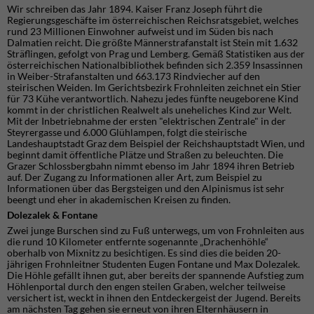
Wir schreiben das Jahr 1894. Kaiser Franz Joseph führt die
Regierungsgeschäfte im österreichischen Reichsratsgebiet, welches
rund 23 Millionen Einwohner aufweist und im Süden bis nach
Dalmatien reicht. Die größte Männerstrafanstalt ist Stein mit 1.632
Sträflingen, gefolgt von Prag und Lemberg. Gemäß Statistiken aus der
österreichischen Nationalbibliothek befinden sich 2.359 Insassinnen
in Weiber-Strafanstalten und 663.173 Rindviecher auf den
steirischen Weiden. Im Gerichtsbezirk Frohnleiten zeichnet ein Stier
für 73 Kühe verantwortlich. Nahezu jedes fünfte neugeborene Kind
kommt in der christlichen Realwelt als uneheliches Kind zur Welt.
Mit der Inbetriebnahme der ersten "elektrischen Zentrale" in der
Steyrergasse und 6.000 Glühlampen, folgt die steirische
Landeshauptstadt Graz dem Beispiel der Reichshauptstadt Wien, und
beginnt damit öffentliche Plätze und Straßen zu beleuchten. Die
Grazer Schlossbergbahn nimmt ebenso im Jahr 1894 ihren Betrieb
auf. Der Zugang zu Informationen aller Art, zum Beispiel zu
Informationen über das Bergsteigen und den Alpinismus ist sehr
beengt und eher in akademischen Kreisen zu finden.
Dolezalek & Fontane
Zwei junge Burschen sind zu Fuß unterwegs, um von Frohnleiten aus
die rund 10 Kilometer entfernte sogenannte „Drachenhöhle“
oberhalb von Mixnitz zu besichtigen. Es sind dies die beiden 20-
jährigen Frohnleitner Studenten Eugen Fontane und Max Dolezalek.
Die Höhle gefällt ihnen gut, aber bereits der spannende Aufstieg zum
Höhlenportal durch den engen steilen Graben, welcher teilweise
versichert ist, weckt in ihnen den Entdeckergeist der Jugend. Bereits
am nächsten Tag gehen sie erneut von ihren Elternhäusern in