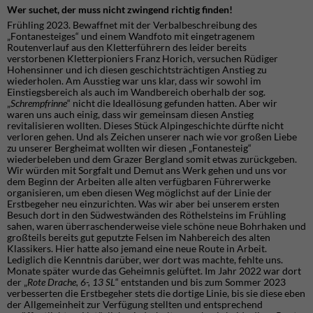
Wer suchet, der muss nicht zwingend richtig finden!
Frühling 2023. Bewaffnet mit der Verbalbeschreibung des
„Fontanesteiges“ und einem Wandfoto mit eingetragenem
Routenverlauf aus den Kletterführern des leider bereits
verstorbenen Kletterpioniers Franz Horich, versuchen Rüdiger
Hohensinner und ich diesen geschichtsträchtigen Anstieg zu
wiederholen. Am Ausstieg war uns klar, dass wir sowohl im
Einstiegsbereich als auch im Wandbereich oberhalb der sog.
„
Schrempfrinne
“ nicht die Ideallösung gefunden hatten. Aber wir
waren uns auch einig, dass wir gemeinsam diesen Anstieg
revitalisieren wollten. Dieses Stück Alpingeschichte dürfte nicht
verloren gehen. Und als Zeichen unserer nach wie vor großen Liebe
zu unserer Bergheimat wollten wir diesen „Fontanesteig“
wiederbeleben und dem Grazer Bergland somit etwas zurückgeben.
Wir würden mit Sorgfalt und Demut ans Werk gehen und uns vor
dem Beginn der Arbeiten alle alten verfügbaren Führerwerke
organisieren, um eben diesen Weg möglichst auf der Linie der
Erstbegeher neu einzurichten. Was wir aber bei unserem ersten
Besuch dort in den Südwestwänden des Röthelsteins im Frühling
sahen, waren überraschenderweise viele schöne neue Bohrhaken und
großteils bereits gut geputzte Felsen im Nahbereich des alten
Klassikers. Hier hatte also jemand eine neue Route in Arbeit.
Lediglich die Kenntnis darüber, wer dort was machte, fehlte uns.
Monate später wurde das Geheimnis gelüftet. Im Jahr 2022 war dort
der „
Rote Drache, 6-, 13 SL
“ entstanden und bis zum Sommer 2023
verbesserten die Erstbegeher stets die dortige Linie, bis sie diese eben
der Allgemeinheit zur Verfügung stellten und entsprechend