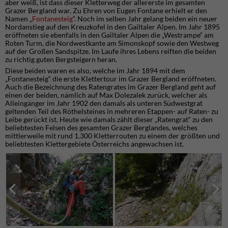
aber weiß, ist dass dieser Kletterweg der allererste im gesamten
Grazer Bergland war. Zu Ehren von Eugen Fontane erhielt er den
Namen „
Fontanesteig
“. Noch im selben Jahr gelang beiden ein neuer
Nordanstieg auf den Kreuzkofel in den Gailtaler Alpen. Im Jahr 1895
eröffneten sie ebenfalls in den Gailtaler Alpen die „Westrampe“ am
Roten Turm, die Nordwestkante am Simonskopf sowie den Westweg
auf der Großen Sandspitze. Im Laufe ihres Lebens reiften die beiden
zu richtig guten Bergsteigern heran.
Diese beiden waren es also, welche im Jahr 1894 mit dem
„Fontanesteig“ die erste Klettertour im Grazer Bergland eröffneten.
Auch die Bezeichnung des Ratengrates im Grazer Bergland geht auf
einen der beiden, nämlich auf Max Dolezalek zurück, welcher als
Alleingänger im Jahr 1902 den damals als unteren Südwestgrat
geltenden Teil des Röthelsteines in mehreren Etappen- auf Raten- zu
Leibe gerückt ist. Heute wie damals zählt dieser „Ratengrat“ zu den
beliebtesten Felsen des gesamten Grazer Berglandes, welches
mittlerweile mit rund 1.300 Kletterrouten zu einem der größten und
beliebtesten Klettergebiete Österreichs angewachsen ist.