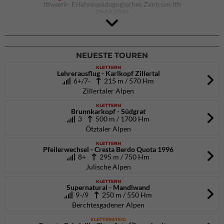
Ithwerk- Erlebnispädagogisches Zentrum Ith
29.08.2026
4Blocs KIDS 2026
DAV Kletter- & Boulderzentrum München Süd (Thalkirchen)
26.09.2026
NEUESTE TOUREN
KLETTERN
Lehrerausflug - Karlkopf Zillertal
6+/7-
215 m / 570 Hm
Zillertaler Alpen
KLETTERN
Brunnkarkopf - Südgrat
3
500 m / 1700 Hm
Ötztaler Alpen
KLETTERN
Pfeilerwechsel - Cresta Berdo Quota 1996
8+
295 m / 750 Hm
Julische Alpen
KLETTERN
Supernatural - Mandlwand
9-/9
250 m / 550 Hm
Berchtesgadener Alpen
KLETTERSTEIG