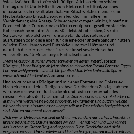
Wie allwöchentlich trafen sich Rüdiger & ich an einem schönen
Freitag um 13 Uhr in Mixnitz zum Klettern. Ein Ritual, welches
unausgesprochen Gültigkeit hat. Ein Ritual welches niemals eine
Neubestätigung braucht, sondern lediglich im Falle einer
Verhinderung eine Absage. Schwerbepackt zogen wir los, hinauf zur
Drachenhöhle. Zum normalen Kletterequipment gesellten sich eine
Bohrmaschine mit drei Akkus, 50 Edelstahlbohrhaken, 25 rote
Seilstücke, mit welchen wir unsere Standplätze redundant
ausrüsteten oder diese eben für die eine oder andere Sanduhr nutzen
würden. Dazu kamen zwei Putzpickel und zwei Hämmer und
natürlich die erforderlichen 17er Schlüssel sowie ein sauber
vorbereitetes, 15 Meter langes Einfachseilstück.
„
Mein Rucksack ist sicher wieder schwerer als deiner, Peter!“,
sprach
Rüdiger.
„Lieber Rüdiger, ab jetzt bist du mein werter Freund Fontane. Eugen
Fontane wohlgemerkt. Und ich bin für dich Max. Max Dolezalek. Später
werde ich mal Akademiker.“
, entgegnete ich.
Und so wurden aus Rüdiger und mir eben Fontane und Dolezalek.
Nach einem rund einstündigen schweißtreibendem Zustieg nahmen
wir unsere schweren Rucksäcke ab und rasteten unterhalb des
riesigen Portales der Drachenhöhle. „
Sag Fontane, sind wir blöd oder nur
dumm? Wir werden eine Route einbohren, revitalisieren und putzen, welche
wir vor ein paar Monaten rasch unangeseilt mit Turnschuhen hochgeklettert
sind. Warum nur macht man sowas?“
„
Ach werter Dolezalek, wir sind nicht dumm, sondern nur verliebt. Verliebt in
unsere Bergheimat. Darum machen wir das. Hier hat vor rund 130 Jahren
das Klettern im Grazer Bergland begonnen. Diese Geschichte darf nicht
vergessen werden. Um sie wieder ans Licht zu bringen, darum machen wir das