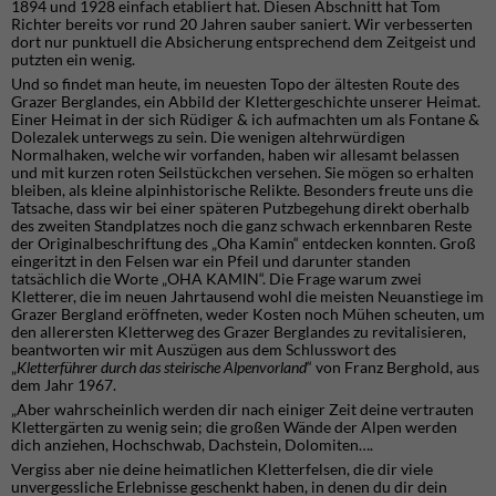
1894 und 1928 einfach etabliert hat. Diesen Abschnitt hat Tom
Richter bereits vor rund 20 Jahren sauber saniert. Wir verbesserten
dort nur punktuell die Absicherung entsprechend dem Zeitgeist und
putzten ein wenig.
Und so findet man heute, im neuesten Topo der ältesten Route des
Grazer Berglandes, ein Abbild der Klettergeschichte unserer Heimat.
Einer Heimat in der sich Rüdiger & ich aufmachten um als Fontane &
Dolezalek unterwegs zu sein. Die wenigen altehrwürdigen
Normalhaken, welche wir vorfanden, haben wir allesamt belassen
und mit kurzen roten Seilstückchen versehen. Sie mögen so erhalten
bleiben, als kleine alpinhistorische Relikte. Besonders freute uns die
Tatsache, dass wir bei einer späteren Putzbegehung direkt oberhalb
des zweiten Standplatzes noch die ganz schwach erkennbaren Reste
der Originalbeschriftung des „Oha Kamin“ entdecken konnten. Groß
eingeritzt in den Felsen war ein Pfeil und darunter standen
tatsächlich die Worte „OHA KAMIN“. Die Frage warum zwei
Kletterer, die im neuen Jahrtausend wohl die meisten Neuanstiege im
Grazer Bergland eröffneten, weder Kosten noch Mühen scheuten, um
den allerersten Kletterweg des Grazer Berglandes zu revitalisieren,
beantworten wir mit Auszügen aus dem Schlusswort des
„
Kletterführer durch das steirische Alpenvorland
“ von Franz Berghold, aus
dem Jahr 1967.
„Aber wahrscheinlich werden dir nach einiger Zeit deine vertrauten
Klettergärten zu wenig sein; die großen Wände der Alpen werden
dich anziehen, Hochschwab, Dachstein, Dolomiten….
Vergiss aber nie deine heimatlichen Kletterfelsen, die dir viele
unvergessliche Erlebnisse geschenkt haben, in denen du dir dein