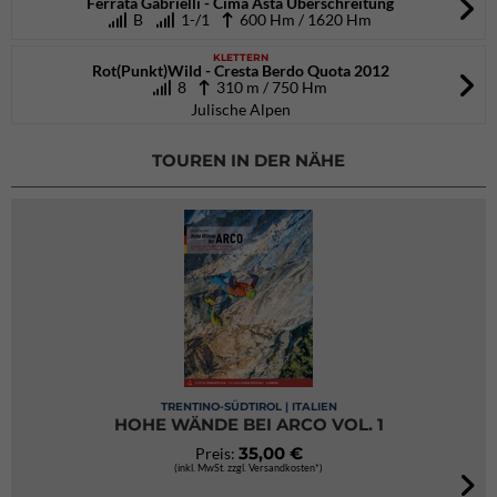
Ferrata Gabrielli - Cima Asta Überschreitung
B
1-/1
600 Hm / 1620 Hm
KLETTERN
Rot(Punkt)Wild - Cresta Berdo Quota 2012
8
310 m / 750 Hm
Julische Alpen
TOUREN IN DER NÄHE
TRENTINO-SÜDTIROL | ITALIEN
HOHE WÄNDE BEI ARCO VOL. 1
35,00 €
Preis:
(inkl. MwSt. zzgl. Versandkosten*)