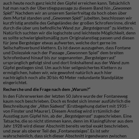
auch heute noch ganz leicht den Gipfel erreichen kann. Tatsächlich
hat man nach der Überstiegspassage zu diesem Band hin „
Gewonnen
Spiel
!“ Nachdem wir an unserem Sanierfreitag da hoch oben über
dem Murtal standen und „
Gewonnen Spiel!“
jubelten, beschlossen wir
kurzfristig anstelle des Gehgeländes der großen Schrofenrinne, direkt
durch die über uns befindliche Wand zur „
Bergsteigerrast“
zu klettern.
Natürlich suchten wir die logischste und leichteste Möglichkeit, denn
es sollte schwierigkeitsmäßig zum Originalanstieg passen und diesen
für jene Bergsteiger etwas aufwerten, welche dort gerne im
Seilschaftsverbund klettern. Es ist davon auszugehen, dass Fontane
und Dolezalek nach der Passage „Gewonnen Spiel“ dem breiten
Schrofenband hinauf bis zur sogenannten „Bergsteigerrast“
ursprünglich gefolgt sind und dort linkshaltend aus der Wand zum
Gipfel gestiegen sind. Um auch hier seilgesichertes Klettern zu
ermöglichen, haben wir, wie gewohnt natürlich auch hier
nachträglich noch alle 30 bis 40 Meter redundante Standplätze
eingerichtet.
Recherche und die Frage nach dem „Warum?“
In den Führerwerken der letzten 50 Jahre wurde der Fontaneweg
kaum noch beschrieben. Doch es findet sich immer ausführlich die
Beschreibung der „
Alten Südwest
“ (Erstbegehung datiert mit 1935 -
von Finster und Maurer). Diesem Anstieg wird irrtümlich der
Ausstieg zum Gipfel hin, ab der
„Bergsteigerrast
“ zugeschrieben. Eine
Tatsache, die so nicht stimmen kann, denn im Klasingführer aus dem
Jahr 1928 wird dieser Abschnitt bereits verbal exakt beschrieben,
und zwar als oberer Teil des „Fontanesteiges“. Es ist sehr
wahrscheinlich, dass sich dieser Abschnitt irgendwann zwischen