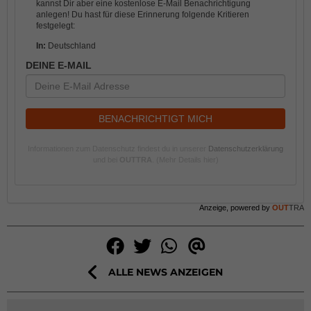
kannst Dir aber eine kostenlose E-Mail Benachrichtigung
anlegen! Du hast für diese Erinnerung folgende Kritieren
festgelegt:
In:
Deutschland
DEINE E-MAIL
BENACHRICHTIGT MICH
Informationen zum Datenschutz findest du in unserer
Datenschutzerklärung
und bei
OUTTRA
.
(Mehr Details hier)
Anzeige, powered by
OUT
TRA
ALLE NEWS ANZEIGEN