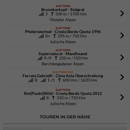
KLETTERN
Brunnkarkopf - Südgrat
3
500 m / 1700 Hm
Ötztaler Alpen
KLETTERN
Pfeilerwechsel - Cresta Berdo Quota 1996
8+
295 m / 750 Hm
Julische Alpen
KLETTERN
Supernatural - Mandlwand
9-/9
250 m / 550 Hm
Berchtesgadener Alpen
KLETTERSTEIG
Ferrata Gabrielli - Cima Asta Überschreitung
B
1-/1
600 Hm / 1620 Hm
KLETTERN
Rot(Punkt)Wild - Cresta Berdo Quota 2012
8
310 m / 750 Hm
Julische Alpen
TOUREN IN DER NÄHE