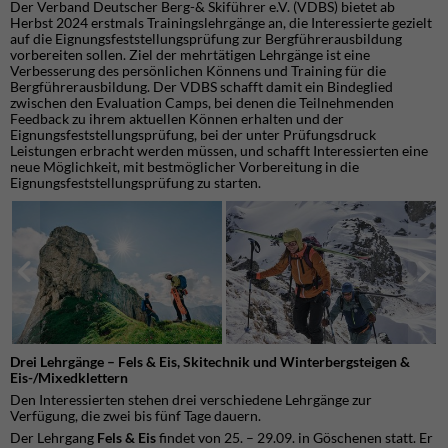
Der Verband Deutscher Berg-& Skiführer e.V. (VDBS) bietet ab
Herbst 2024 erstmals Trainingslehrgänge an, die Interessierte gezielt
auf die Eignungsfeststellungsprüfung zur Bergführerausbildung
vorbereiten sollen. Ziel der mehrtätigen Lehrgänge ist eine
Verbesserung des persönlichen Könnens und Training für die
Bergführerausbildung. Der VDBS schafft damit ein Bindeglied
zwischen den Evaluation Camps, bei denen die Teilnehmenden
Feedback zu ihrem aktuellen Können erhalten und der
Eignungsfeststellungsprüfung, bei der unter Prüfungsdruck
Leistungen erbracht werden müssen, und schafft Interessierten eine
neue Möglichkeit, mit bestmöglicher Vorbereitung in die
Eignungsfeststellungsprüfung zu starten.
Drei
Lehrgänge
–
Fels
&
Eis,
Skitechnik
und
Winterbergsteigen
&
Eis
-
/M
i
x
ed
k
let
t
er
n
Den Interessierten stehen drei verschiedene Lehrgänge zur
Verfügung, die zwei bis fünf Tage dauern.
Der Lehrgang
Fels
&
Eis
findet von 25. – 29.09. in Göschenen statt. Er