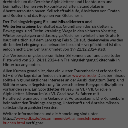
dreht sich um die Bereiche Alpinklettern und Hochtouren und
beinhaltet Themen wie Fixpunkte schaffen, Standplätze in
Abenteuerrouten bauen, Seilschaftsabläufe, Absichern von Graten
und Routen und das Begehen von Gletschern.
Der Trainingslehrgang
Eis
-
und
Mixedklettern
und
Winterbergsteigen
beinhaltet u.a. Grundlagen des Eiskletterns,
Bewegungs- und Techniktraining, Wege in den sicheren Vorstieg,
Winterbergsteigen und das zügige Absichern winterlicher Grate. Er
baut inhaltlich auf dem Lehrgang Fels & Eis auf, idealerweise werden
die beiden Lehrgänge nacheinander besucht – verpflichtend ist dies
jedoch nicht. Der Lehrgang findet von 19.-22.12.2024 statt.
Zur Verbesserung des persönlichen Skikönnens auf und abseits der
Piste wird von 23.- 24.11.2024 ein Trainingslehrgang
Skitechnik
in
Hintertux angeboten.
Allen Kursen gemein ist, dass ein kurzer Tourenbericht erforderlich
ist – die Vorlage dafür findet sich unter
www.vdbs.de
Darüber hinaus
sollte ein grundsätzliches Interesse an der Ausbildung zum Berg- und
Skiführer sowie Begeisterung für verschiedene Bergsportdisziplinen
vorhanden sein. Ein Sportkletter-Niveau im VI. / VII. Grad, ein
Alpinkletter-Niveau im V. / VI. Grad bzw. Skifahren mit
Parallelschwung auch im Gelände ist Voraussetzung. Die Kursgebühr
beinhaltet den Trainingslehrgang, Unterkunft und Anreise müssen
selbständig organisiert werden.
Weitere Informationen und die Anmeldung sind unter
https://
www.vdbs.de/becomingguide/trainingslehrgaenge-
buchen.html
verfügbar.