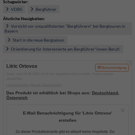
Schagwörter:
VDBS
Bergführer
Ähnliche Neuigkeiten:
Vorsicht vor unqualifizierten "Bergführern" bei Bergtouren in
Bayern
Start in die neue Bergsaison
Orientierung für Interessierte am Bergführer*innen-Beruf:
i
Litric Ortovox
Benachrichtigung
Daten vom 09.08.2026 16:54 Uhr. Angebote ohne Gewähr, Preise können
abweichen.
Land wechseln
(Aktuell: Deutschland)
Das Produkt ist erhältlich bei Shops aus:
Deutschland
,
Österreich
E-Mail Benachrichtigung für 'Litric Ortovox'
erstellen
Zu dieser Produktvariante gibt es aktuell keine Angebote. Du