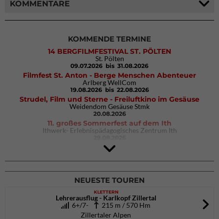
KOMMENTARE
KOMMENDE TERMINE
14 BERGFILMFESTIVAL ST. PÖLTEN
St. Pölten
09.07.2026
bis 31.08.2026
Filmfest St. Anton - Berge Menschen Abenteuer
Arlberg WellCom
19.08.2026
bis 22.08.2026
Strudel, Film und Sterne - Freiluftkino im Gesäuse
Weidendom Gesäuse Stmk
20.08.2026
11. großes Sommerfest auf dem Ith
Ithwerk- Erlebnispädagogisches Zentrum Ith
29.08.2026
4Blocs KIDS 2026
DAV Kletter- & Boulderzentrum München Süd (Thalkirchen)
26.09.2026
NEUESTE TOUREN
KLETTERN
Lehrerausflug - Karlkopf Zillertal
6+/7-
215 m / 570 Hm
Zillertaler Alpen