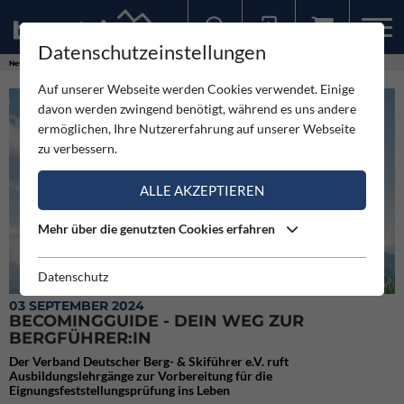
Datenschutzeinstellungen
Sollten Sie bereits ein Konto für unsere App haben, können Sie sich mit diesen Daten auch hier anmelden.
News
Neuigkeiten
becomingguide - Dein Weg zur Bergführer:in
Auf unserer Webseite werden Cookies verwendet. Einige
davon werden zwingend benötigt, während es uns andere
ermöglichen, Ihre Nutzererfahrung auf unserer Webseite
zu verbessern.
ALLE AKZEPTIEREN
Mehr über die genutzten Cookies erfahren
Datenschutz
becomingguide - Dein Weg zur Bergführer:in
03 SEPTEMBER 2024
BECOMINGGUIDE - DEIN WEG ZUR
BERGFÜHRER:IN
Der Verband Deutscher Berg- & Skiführer e.V. ruft
Ausbildungslehrgänge zur Vorbereitung für die
Eignungsfeststellungsprüfung ins Leben