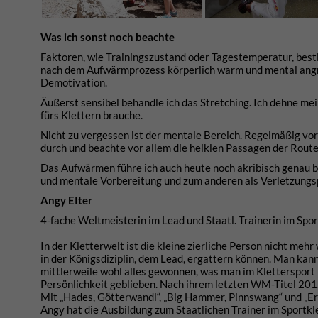
Was ich sonst noch beachte
Faktoren, wie Trainingszustand oder Tagestemperatur, bes
nach dem Aufwärmprozess körperlich warm und mental angrif
Demotivation.
Äußerst sensibel behandle ich das Stretching. Ich dehne mei
fürs Klettern brauche.
Nicht zu vergessen ist der mentale Bereich. Regelmäßig vor
durch und beachte vor allem die heiklen Passagen der Route
Das Aufwärmen führe ich auch heute noch akribisch genau be
und mentale Vorbereitung und zum anderen als Verletzungs
Angy EIter
4-fache Weltmeisterin im Lead und Staatl. Trainerin im Spor
In der Kletterwelt ist die kleine zierliche Person nicht m
in der Königsdiziplin, dem Lead, ergattern können. Man kann 
mittlerweile wohl alles gewonnen, was man im Klettersport
Persönlichkeit geblieben. Nach ihrem letzten WM-Titel 2012
Mit „Hades, Götterwandl“, „Big Hammer, Pinnswang“ und „Er
Angy hat die Ausbildung zum Staatlichen Trainer im Sportklet