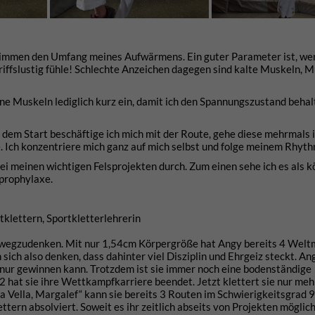
timmen den Umfang meines Aufwärmens. Ein guter Parameter ist, wen
fslustig fühle! Schlechte Anzeichen dagegen sind kalte Muskeln, M
ne Muskeln lediglich kurz ein, damit ich den Spannungszustand behalt
 dem Start beschäftige ich mich mit der Route, gehe diese mehrmals 
. Ich konzentriere mich ganz auf mich selbst und folge meinem Rhyt
i meinen wichtigen Felsprojekten durch. Zum einen sehe ich es als k
prophylaxe.
tklettern, Sportkletterlehrerin
ehr wegzudenken. Mit nur 1,54cm Körpergröße hat Angy bereits 4 Weltm
sich also denken, dass dahinter viel Disziplin und Ehrgeiz steckt. An
 nur gewinnen kann. Trotzdem ist sie immer noch eine bodenständige
 hat sie ihre Wettkampfkarriere beendet. Jetzt klettert sie nur meh
a Vella, Margalef“ kann sie bereits 3 Routen im Schwierigkeitsgrad 
tern absolviert. Soweit es ihr zeitlich abseits von Projekten möglich 