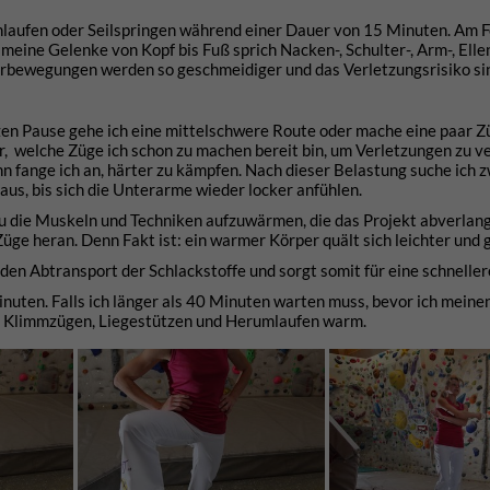
inlaufen oder Seilspringen während einer Dauer von 15 Minuten. Am 
 meine Gelenke von Kopf bis Fuß sprich Nacken-, Schulter-, Arm-, Elle
terbewegungen werden so geschmeidiger und das Verletzungsrisiko si
rzen Pause gehe ich eine mittelschwere Route oder mache eine paar Z
r, welche Züge ich schon zu machen bereit bin, um Verletzungen zu v
 fange ich an, härter zu kämpfen. Nach dieser Belastung suche ich z
us, bis sich die Unterarme wieder locker anfühlen.
au die Muskeln und Techniken aufzuwärmen, die das Projekt abverlang
Züge heran. Denn Fakt ist: ein warmer Körper quält sich leichter und 
den Abtransport der Schlackstoffe und sorgt somit für eine schneller
uten. Falls ich länger als 40 Minuten warten muss, bevor ich meine
mit Klimmzügen, Liegestützen und Herumlaufen warm.