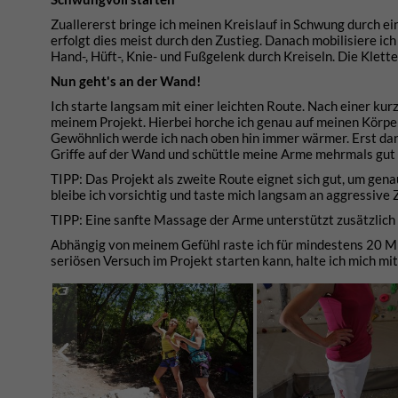
Zuallererst bringe ich meinen Kreislauf in Schwung durch e
erfolgt dies meist durch den Zustieg. Danach mobilisiere ich
Hand-, Hüft-, Knie- und Fußgelenk durch Kreiseln. Die Klet
Nun geht's an der Wand!
Ich starte langsam mit einer leichten Route. Nach einer ku
meinem Projekt. Hierbei horche ich genau auf meinen Körpe
Gewöhnlich werde ich nach oben hin immer wärmer. Erst dann
Griffe auf der Wand und schüttle meine Arme mehrmals gut a
TIPP: Das Projekt als zweite Route eignet sich gut, um gen
bleibe ich vorsichtig und taste mich langsam an aggressive 
TIPP: Eine sanfte Massage der Arme unterstützt zusätzlich 
Abhängig von meinem Gefühl raste ich für mindestens 20 Min
seriösen Versuch im Projekt starten kann, halte ich mich 