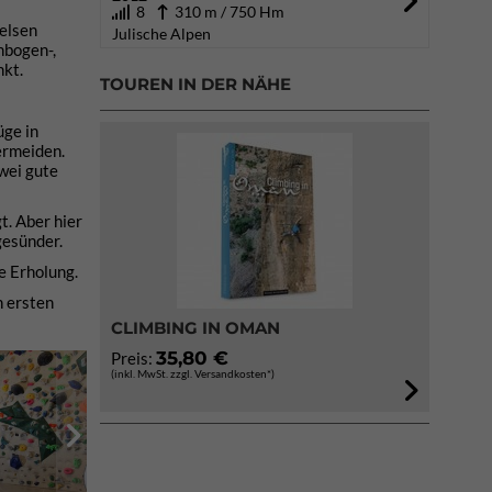
8
310 m / 750 Hm
Felsen
Julische Alpen
nbogen-,
nkt.
TOUREN IN DER NÄHE
üge in
ermeiden.
wei gute
t. Aber hier
gesünder.
e Erholung.
n ersten
CLIMBING IN OMAN
35,80 €
Preis:
(inkl. MwSt. zzgl. Versandkosten*)