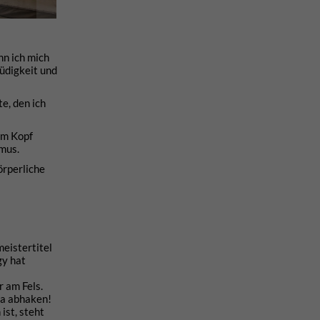
n ich mich
üdigkeit und
e, den ich
im Kopf
hmus.
örperliche
eistertitel
gy hat
r am Fels.
9a abhaken!
ist, steht