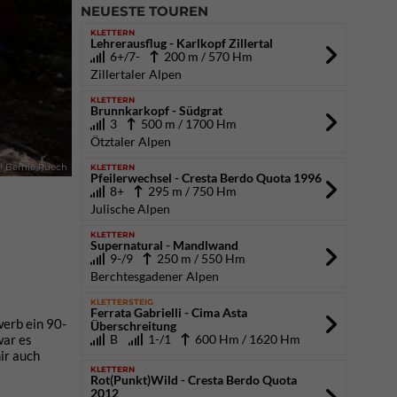
NEUESTE TOUREN
KLETTERN
Lehrerausflug - Karlkopf Zillertal
6+/7-
200 m / 570 Hm
Zillertaler Alpen
KLETTERN
Brunnkarkopf - Südgrat
3
500 m / 1700 Hm
Ötztaler Alpen
KLETTERN
c) Bernie Ruech
Pfeilerwechsel - Cresta Berdo Quota 1996
8+
295 m / 750 Hm
Julische Alpen
KLETTERN
Supernatural - Mandlwand
9-/9
250 m / 550 Hm
Berchtesgadener Alpen
KLETTERSTEIG
Ferrata Gabrielli - Cima Asta
werb ein 90-
Überschreitung
B
1-/1
600 Hm / 1620 Hm
war es
ir auch
KLETTERN
Rot(Punkt)Wild - Cresta Berdo Quota
2012