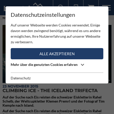
Datenschutzeinstellungen
Sollten Sie bereits ein Konto für unsere App haben, können Sie sich mit diesen Daten auch hier anmelden.
News
Neuigkeiten
Climbing Ice - The Iceland Trifecta
Auf unserer Webseite werden Cookies verwendet. Einige
davon werden zwingend benötigt, während es uns andere
ermöglichen, Ihre Nutzererfahrung auf unserer Webseite
zu verbessern.
ALLE AKZEPTIEREN
Mehr über die genutzten Cookies erfahren
Datenschutz
Climbing Ice - The Iceland Trifecta (c) Tim Kemple
23 NOVEMBER 2015
CLIMBING ICE - THE ICELAND TRIFECTA
Auf der Suche nach Eis reisten die schweizer Eiskletterin Rahel
Schelb, der Weltcupkletter Klemen Premrl und der Fotograf Tim
Kemple nach Island.
Auf der Suche nach Eis reisten die schweizer Eiskletterin Rahel