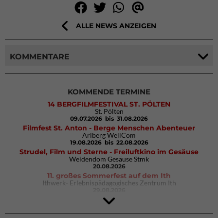
ALLE NEWS ANZEIGEN
KOMMENTARE
KOMMENDE TERMINE
14 BERGFILMFESTIVAL ST. PÖLTEN
St. Pölten
09.07.2026
bis 31.08.2026
Filmfest St. Anton - Berge Menschen Abenteuer
Arlberg WellCom
19.08.2026
bis 22.08.2026
Strudel, Film und Sterne - Freiluftkino im Gesäuse
Weidendom Gesäuse Stmk
20.08.2026
11. großes Sommerfest auf dem Ith
Ithwerk- Erlebnispädagogisches Zentrum Ith
29.08.2026
4Blocs KIDS 2026
DAV Kletter- & Boulderzentrum München Süd (Thalkirchen)
26.09.2026