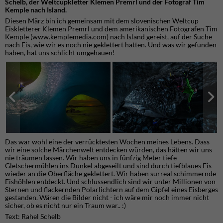
Schelb, der Weltcupkletter Klemen Premrl und der Fotograf Tim
Kemple nach Island.
Diesen März bin ich gemeinsam mit dem slovenischen Weltcup
Eiskletterer Klemen Premrl und dem amerikanischen Fotografen Tim
Kemple (www.kemplemedia.com) nach Island gereist, auf der Suche
nach Eis, wie wir es noch nie geklettert hatten. Und was wir gefunden
haben, hat uns schlicht umgehauen!
Das war wohl eine der verrücktesten Wochen meines Lebens. Dass
wir eine solche Märchenwelt entdecken würden, das hätten wir uns
nie träumen lassen. Wir haben uns in fünfzig Meter tiefe
Gletschermühlen ins Dunkel abgeseilt und sind durch tiefblaues Eis
wieder an die Oberfläche geklettert. Wir haben surreal schimmernde
Eishöhlen entdeckt. Und schlussendlich sind wir unter Millionen von
Sternen und flackernden Polarlichtern auf dem Gipfel eines Eisberges
gestanden. Wären die Bilder nicht - ich wäre mir noch immer nicht
sicher, ob es nicht nur ein Traum war.. :)
Text: Rahel Schelb