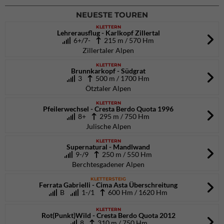
NEUESTE TOUREN
KLETTERN
Lehrerausflug - Karlkopf Zillertal
6+/7-
215 m / 570 Hm
Zillertaler Alpen
KLETTERN
Brunnkarkopf - Südgrat
3
500 m / 1700 Hm
Ötztaler Alpen
KLETTERN
Pfeilerwechsel - Cresta Berdo Quota 1996
8+
295 m / 750 Hm
Julische Alpen
KLETTERN
Supernatural - Mandlwand
9-/9
250 m / 550 Hm
Berchtesgadener Alpen
KLETTERSTEIG
Ferrata Gabrielli - Cima Asta Überschreitung
B
1-/1
600 Hm / 1620 Hm
KLETTERN
Rot(Punkt)Wild - Cresta Berdo Quota 2012
8
310 m / 750 Hm