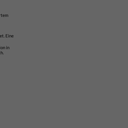
ertem
et. Eine
on in
h.