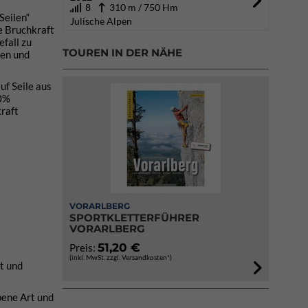
8
310 m / 750 Hm
Seilen“
Julische Alpen
e Bruchkraft
efall zu
TOUREN IN DER NÄHE
fen und
uf Seile aus
30%
kraft
VORARLBERG
SPORTKLETTERFÜHRER
VORARLBERG
51,20 €
Preis:
(inkl. MwSt. zzgl. Versandkosten*)
t und
bene Art und