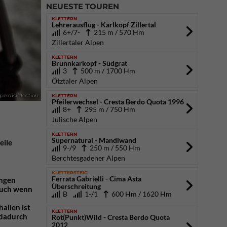
NEUESTE TOUREN
KLETTERN
Lehrerausflug - Karlkopf Zillertal
6+/7-
215 m / 570 Hm
Zillertaler Alpen
KLETTERN
Brunnkarkopf - Südgrat
3
500 m / 1700 Hm
Ötztaler Alpen
KLETTERN
e disinfection
Pfeilerwechsel - Cresta Berdo Quota 1996
8+
295 m / 750 Hm
Julische Alpen
KLETTERN
Supernatural - Mandlwand
eile
9-/9
250 m / 550 Hm
Berchtesgadener Alpen
KLETTERSTEIG
Ferrata Gabrielli - Cima Asta
ungen
Überschreitung
Auch wenn
B
1-/1
600 Hm / 1620 Hm
n
allen ist
KLETTERN
 dadurch
Rot(Punkt)Wild - Cresta Berdo Quota
2012