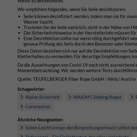
Weise zu desinfizieren.
Wir empfehlen folgendes, wenn Sie Seile desinfizieren:
Seile können desinfiziert werden, indem man sie für max
Wasser taucht.
Trocknen Sie die Seile natürlich, nicht in der Nähe von 
Die Sicherheitshinweise in der Herstellerinfo müssen f
Eine Desinfektion sollte nur wenn nötig durchgeführt we
genaue Prüfung des Seils durch den Benutzer oder Kletter
Diese Daten beziehen sich nur auf die Desinfektion von Sei
Kletterhallen zu vermeiden. Für derartige Empfehlungen, kon
Da die Auswirkungen von Covid-19 noch nicht ausreichend erf
Momentbetrachtung. Wir werden weitere Tests durchführen 
Quelle: TEUFELBERGER Fiber Rope GmbH / Wels/ Austria
Schagwörter:
Alpine Sicherheit
MAXIM Climbing Ropes
P
Coronavirus
Ähnliche Neuigkeiten:
Sollen Leichtsinnige den Bergrettungseinsatz selbst be
Todesengel – Ein Eisklettertag, der alles veränderte