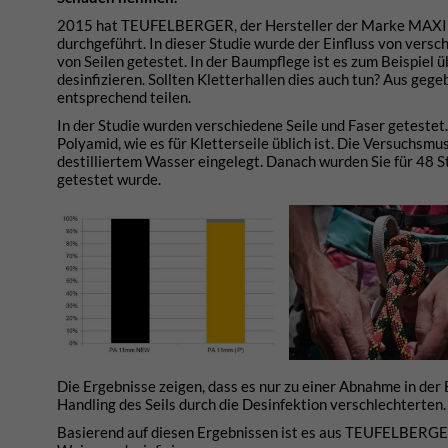
2015 hat TEUFELBERGER, der Hersteller der Marke MAXIM 
durchgeführt. In dieser Studie wurde der Einfluss von ver
von Seilen getestet. In der Baumpflege ist es zum Beispiel ü
desinfizieren. Sollten Kletterhallen dies auch tun? Aus ge
entsprechend teilen.
In der Studie wurden verschiedene Seile und Faser getestet.
Polyamid, wie es für Kletterseile üblich ist. Die Versuchs
destilliertem Wasser eingelegt. Danach wurden Sie für 48 S
getestet wurde.
Die Ergebnisse zeigen, dass es nur zu einer Abnahme in der 
Handling des Seils durch die Desinfektion verschlechterten.
Basierend auf diesen Ergebnissen ist es aus TEUFELBERGE