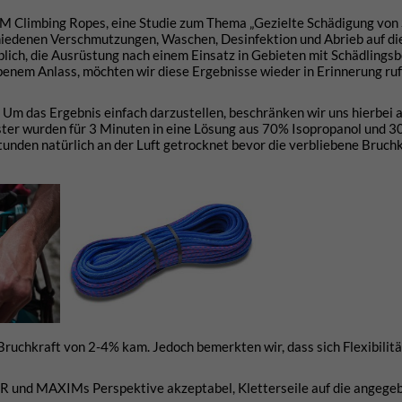
Climbing Ropes, eine Studie zum Thema „Gezielte Schädigung von 
schiedenen Verschmutzungen, Waschen, Desinfektion und Abrieb auf di
blich, die Ausrüstung nach einem Einsatz in Gebieten mit Schädlingsb
gebenem Anlass, möchten wir diese Ergebnisse wieder in Erinnerung ru
 Um das Ergebnis einfach darzustellen, beschränken wir uns hierbei a
muster wurden für 3 Minuten in eine Lösung aus 70% Isopropanol und 
tunden natürlich an der Luft getrocknet bevor die verbliebene Bruch
Bruchkraft von 2-4% kam. Jedoch bemerkten wir, dass sich Flexibilitä
R und MAXIMs Perspektive akzeptabel, Kletterseile auf die angege