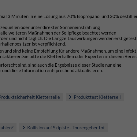
imal 3 Minuten in eine Lösung aus 70% Isopropanol und 30% destilli
Hitzequellen oder unter direkter Sonneneinstrahlung
ür alle weiteren Maßnahmen der Seilpflege beachtet werden
rden und nicht täglich. Die Langzeitauswirkungen werden erst getest
hallenbesitzer ist verpflichtend.
len und sind keine Empfehlung für andere Maßnahmen, um eine Infekti
taktieren Sie bitte die Kletterhallen oder Experten in diesem Bereic
orscht sind, sind auch die Ergebnisse dieser Studie nur eine
und diese Information entsprechend aktualisieren.
roduktsicherheit Kletterseile
Produkttest Kletterseil
zahlen?
Kollision auf Skipiste - Tourengeher tot