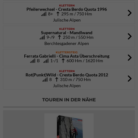
KLETTERN
Pfeilerwechsel - Cresta Berdo Quota 1996
8+
295 m / 750 Hm
Julische Alpen
KLETTERN
Supernatural - Mandlwand
9-/9
250 m / 550 Hm
Berchtesgadener Alpen
KLETTERSTEIG
Ferrata Gabrielli - Cima Asta Überschreitung
B
1-/1
600 Hm / 1620 Hm
KLETTERN
Rot(Punkt)Wild - Cresta Berdo Quota 2012
8
310 m / 750 Hm
Julische Alpen
TOUREN IN DER NÄHE