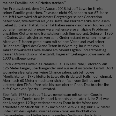
meiner Familie und in Frieden sterben.“
Am Freitagabend, dem 24. August 2018, ist Jeff Lowe im Kreise
seiner Familie gestorben. Er wurde nicht 99, sondern nur 67 Jahre
alt. Jeff Lowe wird oft als bester Bergsteiger seiner Generation
bezeichnet, zweifelsfrei als „das Beste, das Nordamerika auf diesem
Gebiet zu bieten hatte“. In der Tat haben seine visionären Touren und
vor allem seine völlig neue Herangehensweise an alpine Probleme
unzählige Kletterer und Bergsteiger nach ihm geprägt. Geboren 1950
in Ogden, Utah als viertes von acht Kindern stand er schon im zarten
Alter von 7 Jahren gemeinsam mit seinem Vater und zwei seiner
Brüder am Gipfel des Grand Teton in Wyoming. Im Alter von 14
Jahren biwakierte Lowe alleine am Mount Ogden und erstbestieg
dessen Ostwand, so wird erzählt. Insgesamt gelangen Lowe mehr als
1000 Erstbegehungen.
1974 kletterte Lowe die Bridalveil Falls in Telluride, Colorado, ein
125 Meter langer, überhängender und äusserst instabiler Eisfall. Dort
wo andere Bergsteiger keine Chance sahen, sah Jeff Lowe
Möglichkeiten. 1978 kletterte Lowe die Bridalweil Falls noch einmal.
Aber nach 60 Metern machte er sich einfach vom Seil los und
kletterte den Eisfall free solo bis zum oberen Ende. Das brachte ihn
aufs Cover von Sports Illustrated.
Ebenfalls 1978 reiste Jeff Lowe gemeinsam mit seinem Cousin
George, Jim Donini und Michael Kennedy zum Latok 1. Ihr Ziel war
der Nordgrat. 19 Tage verbrachte das Team in der Wand und
arbeitete sich Stück für Stück nach oben. Am 20. Tag, nur 137 Meter
unterhalb des Gipfels, wurde Lowe krank, ein Rückfall von
Denguefieber. Sie kletterten eine weitere Seillänge, doch dann