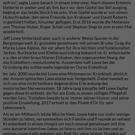
aufriss“, sagte Lowe danach in einem Interview. Nach diesem Erlebnis
kletterte er weiter und als ihm kurz vor dem Gipfel das Seil ausging,
beging er das letzte Stück free solo. Vom Gipfel wurde er von einem
Hubschrauber, den seine Freunde Jon Krakauer und David Roberts
organisiert hatten, hinunter geflogen. Erst 2016 wurde die Metanoia
von Thomas Huber, Roger Schäli und Stephan Siegrist zum ersten Mal
wiederholt.
Jeff Lowe hinterlässt aber auch in anderer Weise Spuren in der
Bergsteigerwelt. Er gründete gemeinsam mit seinem Bruder Greg die
Marke Lowe Alpine, die vor allem für ihre leichten und funktionellen
Jacken, Rucksäcke und Kletterausrüstung bekannt ist. Er entwickelte
u.a. den ersten brauchbaren Eishaken, den sogenannten Snarg, der
das Eisklettern revolutionierte. Ausserdem half Lowe bei der
Gründung des mittlerweile legendären Ouray Eisfestival.
Im Jahr 2000 wurde bei Lowe eine Motoneuron-Krankheit, ähnlich
der Amyotrophischen Lateralsklerose, festgestellt. Dabei handelt es
sich um eine nicht heilbare degenerative Erkrankung des
motorischen Nervensystem. 18 Jahre lang kämpfte Jeff Lowe tapfer
gegen diese Krankheit, die ihn am Ende zu einem völligen Pflegefall
werden liess. Trotzdem bewahrte er immer seinen Humor und seine
positive Einstellung. 2017 erhielt er den Piolet d’Or für sein
Lebenswerk.
Als es am Mittwoch letzte Woche hiess, Lowe habe nur mehr wenige
Stunden zu leben, versammelten sich Familie und Freunde an seinem
Krankenbett in einem Hospiz um noch einmal gemeinsam mit ihm
sein äusserst intensives Leben zu feiern, mit ihm zu lachen und zu
weinen. Lowe hatte gebeten sein Bett für seine letzten Stunden auf