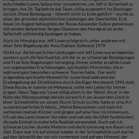
entschieden Lowes Seilpartner umzukehren, um Jeff in Sicherheit zu
bringen. Am 26. Tag kehrte das Team völlig ausgezehrt ins Basislager
zurück. Diese Besteigung – obwohl nicht zu Ende geführt – wurde zu
einer der grössten alpinistischen Leistungen der Geschichte. Erst
heuer im August behauptete der Russe Alexander Gukov gemeinsam
mit seinem Seilpartner Sergey Glazunov den Nordgrat als erste
Seilschaft vollständig bestiegen zu haben.
Auch im Himalaja war Jeff Lowe erfolgreich, unter anderem mit
einer Solo Begehung der Ama Dablam Südwand 1979.
Nicht nur die körperlichen Leistungen von Jeff Lowe waren legendär,
sondern auch die Spiritualität, mit der er an schwierige Besteigungen
und Free Solo Begehungen heranging. Immer wieder erzählte Lowe
von sogenannten Erscheinungen, spirituellen Momenten, die er
während ganz besonders schwerer Touren hatte. Der wohl
prägendste spirituelle Moment für Lowe fand während der
Erstbegehung der Direttissima durch die Eiger Nordwand 1991 statt.
Diese Route, er nannte sie Metanoia, sollte sein Leben für immer
prägen. Neun Tage war Lowe völlig allein in der Wand. Als er in der
Nähe des Wandausstiegs bereits körperlich am äussersten Limit in
einer Schneehöhle vor einem Sturm Schutz suchte, hatte er eine Art
ausserkörperliches Erlebnis. „Meine Bewusstsein und mein Ich
verliessen meinen Körper und gingen auf eine Tour im Universum.
Ich sah das Land unserer Vorväter und sah wie die DNA funktioniert,
die jede Einheit in materielle Realität verwandelt. Auch sah ich
schwarze Löcher, dunkle Materie und die Krümmung von Raum und
Zeit. Dann war ich auf einmal wieder in der Schneehöhle und starrte
auf den Spindrift der vor mir runterkam und auf den Himmel, der