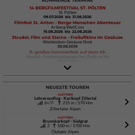
KOMMENDE TERMINE
14 BERGFILMFESTIVAL ST. PÖLTEN
St. Pölten
09.07.2026
bis 31.08.2026
Filmfest St. Anton - Berge Menschen Abenteuer
Arlberg WellCom
19.08.2026
bis 22.08.2026
Strudel, Film und Sterne - Freiluftkino im Gesäuse
Weidendom Gesäuse Stmk
20.08.2026
11. großes Sommerfest auf dem Ith
Ithwerk- Erlebnispädagogisches Zentrum Ith
29.08.2026
4Blocs KIDS 2026
DAV Kletter- & Boulderzentrum München Süd (Thalkirchen)
26.09.2026
NEUESTE TOUREN
KLETTERN
Lehrerausflug - Karlkopf Zillertal
6+/7-
215 m / 570 Hm
Zillertaler Alpen
KLETTERN
Brunnkarkopf - Südgrat
3
500 m / 1700 Hm
Ötztaler Alpen