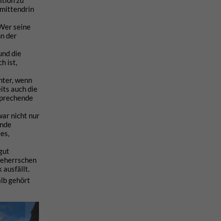
ition zu
rmittendrin
 Wer seine
nn der
und die
h ist,
nter, wenn
its auch die
tsprechende
war nicht nur
unde
es,
gut
 beherrschen
 ausfällt.
alb gehört