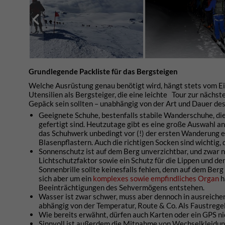
Grundlegende Packliste für das Bergsteigen
Welche Ausrüstung genau benötigt wird, hängt stets vom Ein
Utensilien als Bergsteiger, die eine leichte Tour zur näch
Gepäck sein sollten – unabhängig von der Art und Dauer de
Geeignete Schuhe, bestenfalls stabile Wanderschuhe, die
gefertigt sind. Heutzutage gibt es eine große Auswahl a
das Schuhwerk unbedingt vor (!) der ersten Wanderung e
Blasenpflastern. Auch die richtigen Socken sind wichtig,
Sonnenschutz ist auf dem Berg unverzichtbar, und zwar 
Lichtschutzfaktor sowie ein Schutz für die Lippen und d
Sonnenbrille sollte keinesfalls fehlen, denn auf dem Ber
sich aber um ein
komplexes sowie empfindliches Organ
h
Beeinträchtigungen des Sehvermögens entstehen.
Wasser ist zwar schwer, muss aber dennoch in ausreiche
abhängig von der Temperatur, Route & Co. Als Faustregel g
Wie bereits erwähnt, dürfen auch Karten oder ein GPS nic
Sinnvoll ist außerdem die Mitnahme von Wechselkleidung