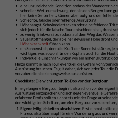
eine unzureichende Kondition, sodass der Wanderer nicht
schneller Wetteumschwung, denn in den Bergen kann gute
hier keine Seltenheit, können aber aufgrund der fehlend
Schlechte, falsche oder fehlende Ausrüstung
Höhenangst, Schwindelattacken oder eine fehlende Trittsi
sich jedoch für die falsche Tour entschieden hat, droht s
zu wenig Trinkvorräte, sodass auf dem Weg das Wasser 
Sauerstoffmangel, der ab einer gewissen Höhe droht un
Höhenkrankheit
führen kann.
ein Sonnenstich, denn die Kraft der Sonne ist stärker, j
wichtiger, was sowohl für den Kopf als auch für die Haut u
Individuelle Einschränkungen wie ein hoher Blutdruck 
Hinzu kommt je nach Tour eventuell die Gefahr von Steinsch
Ausrüstung brauchen. Es gilt daher, sich vor jeder Tour die
vorzubereiten beziehungsweise auszurüsten.
Checkliste: Die wichtigsten To-Dos vor der Bergtour
Eine gelungene Bergtour beginnt also schon vor der eigentli
Ausrüstung einzupacken und sich gegen eventuelle Gefahren 
erfahrene Profis sollten sich stets mit der Frage auseinand
den wichtigsten Schritten, um eine Bergtour vorzubereiten,
Eigene Möglichkeiten abschätzen:
Erst einmal sollte di
Fitness also überhaupt für eine Wanderung aus und wenn 