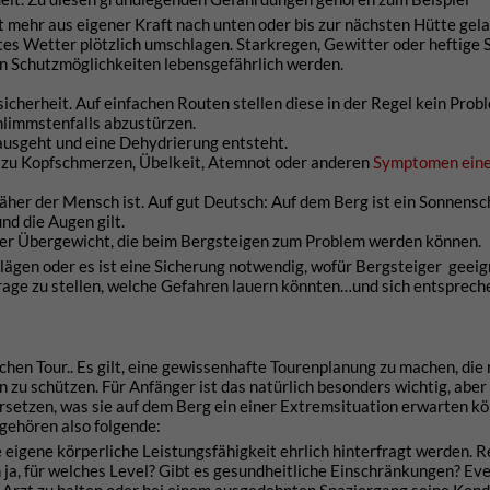
 mehr aus eigener Kraft nach unten oder bis zur nächsten Hütte gela
s Wetter plötzlich umschlagen. Starkregen, Gewitter oder heftige 
en Schutzmöglichkeiten lebensgefährlich werden.
cherheit. Auf einfachen Routen stellen diese in der Regel kein Prob
chlimmstenfalls abzustürzen.
ausgeht und eine Dehydrierung entsteht.
d zu Kopfschmerzen, Übelkeit, Atemnot oder anderen
Symptomen ein
e näher der Mensch ist. Auf gut Deutsch: Auf dem Berg ist ein Sonnens
nd die Augen gilt.
oder Übergewicht, die beim Bergsteigen zum Problem werden können.
lägen oder es ist eine Sicherung notwendig, wofür Bergsteiger geei
 Frage zu stellen, welche Gefahren lauern könnten…und sich entsprec
chen Tour.. Es gilt, eine gewissenhafte Tourenplanung zu machen, die 
zu schützen. Für Anfänger ist das natürlich besonders wichtig, aber
ersetzen, was sie auf dem Berg ein einer Extremsituation erwarten k
 gehören also folgende:
e eigene körperliche Leistungsfähigkeit ehrlich hinterfragt werden. R
ja, für welches Level? Gibt es gesundheitliche Einschränkungen? Even