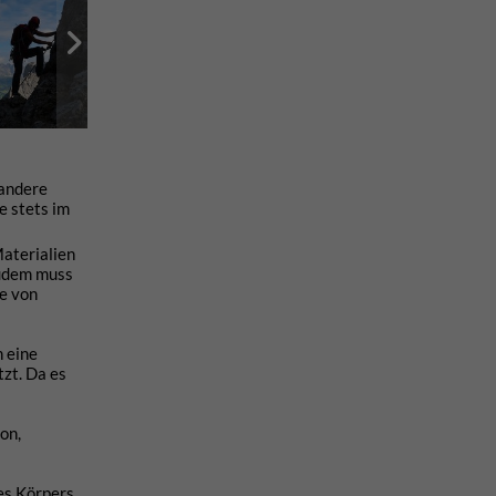
 andere
e stets im
Materialien
Zudem muss
e von
h eine
tzt. Da es
on,
es Körpers