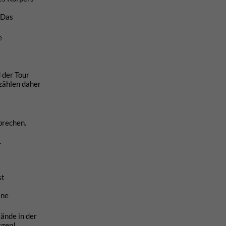
. Das
e
 der Tour
 zählen daher
brechen.
.
st
ine
tände in der
rgen!