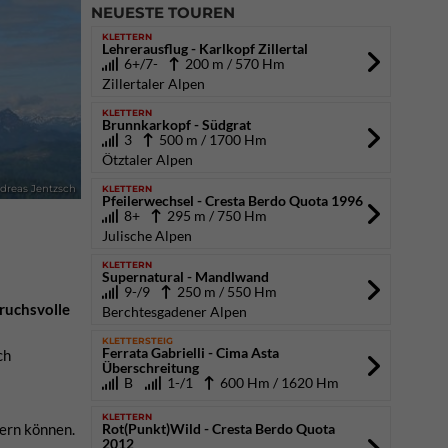
NEUESTE TOUREN
KLETTERN
Lehrerausflug - Karlkopf Zillertal
6+/7-
200 m / 570 Hm
Zillertaler Alpen
KLETTERN
Brunnkarkopf - Südgrat
3
500 m / 1700 Hm
Ötztaler Alpen
KLETTERN
ndreas Jentzsch
Pfeilerwechsel - Cresta Berdo Quota 1996
8+
295 m / 750 Hm
Julische Alpen
KLETTERN
Supernatural - Mandlwand
9-/9
250 m / 550 Hm
pruchsvolle
Berchtesgadener Alpen
KLETTERSTEIG
Ferrata Gabrielli - Cima Asta
ch
Überschreitung
B
1-/1
600 Hm / 1620 Hm
KLETTERN
Rot(Punkt)Wild - Cresta Berdo Quota
uern können.
2012