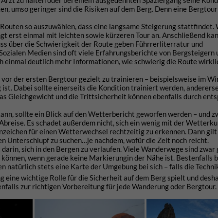
 Arzt zu halten oder bei einem ausgedehnten Spaziergang seine Kond
tzen, umso geringer sind die Risiken auf dem Berg. Denn eine Bergtou
 Routen so auszuwählen, dass eine langsame Steigerung stattfindet.
gt erst einmal mit leichten sowie kürzeren Tour an. Anschließend ka
s über die Schwierigkeit der Route geben Führrerliterratur und
 Sozialen Medien sind oft viele Erfahrungsberichte von Bergsteigern 
h einmal deutlich mehr Informationen, wie schwierig die Route wirklic
 vor der ersten Bergtour gezielt zu trainieren – beispielsweise im Wi
ist. Dabei sollte einerseits die Kondition trainiert werden, andererse
Das Gleichgewicht und die Trittsicherheit können ebenfalls durch en
ann, sollte ein Blick auf den Wetterbericht geworfen werden – und z
 Abreise. Es schadet außerdem nicht, sich ein wenig mit der Wetterk
nzeichen für einen Wetterwechsel
rechtzeitig zu erkennen. Dann gilt 
en Unterschlupf zu suchen…je nachdem, wofür die Zeit noch reicht.
 darin, sich in den Bergen zu verlaufen. Viele Wanderwege sind zwar 
en können, wenn gerade keine Markierungin der Nähe ist. Bestenfalls
atürlich stets eine Karte der Umgebung bei sich – falls die Technik
g eine wichtige Rolle für die Sicherheit auf dem Berg spielt und desh
nfalls zur richtigen Vorbereitung für jede Wanderung oder Bergtour.