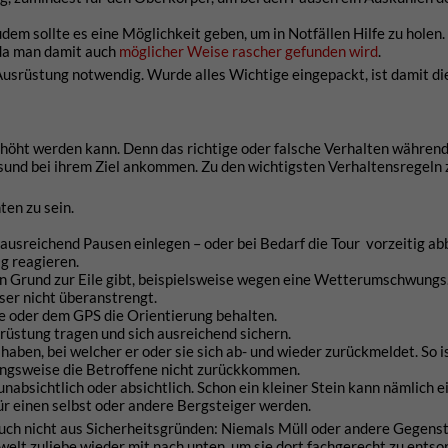
Zudem sollte es eine Möglichkeit geben, um in Notfällen Hilfe zu holen
 da man damit auch
möglicher Weise rascher gefunden wird
.
e Ausrüstung notwendig. Wurde alles Wichtige eingepackt, ist damit di
 erhöht werden kann. Denn das richtige oder falsche Verhalten während
esund bei ihrem Ziel ankommen. Zu den wichtigsten Verhaltensregeln
ten zu sein.
 ausreichend Pausen einlegen – oder bei Bedarf die Tour vorzeitig ab
g reagieren.
n Grund zur Eile gibt, beispielsweise wegen eine Wetterumschwungs
ser nicht überanstrengt.
te oder dem GPS die Orientierung behalten.
rüstung tragen und sich ausreichend sichern.
haben, bei welcher er oder sie sich ab- und wieder zurückmeldet. So i
ehungsweise die Betroffene nicht zurückkommen.
 unabsichtlich oder absichtlich. Schon ein kleiner Stein kann nämlich e
ür einen selbst oder andere Bergsteiger werden.
 auch nicht aus Sicherheitsgründen: Niemals Müll oder andere Gegens
welt zuliebe wieder mit nach unten, um sie dort fachgerecht zu entso