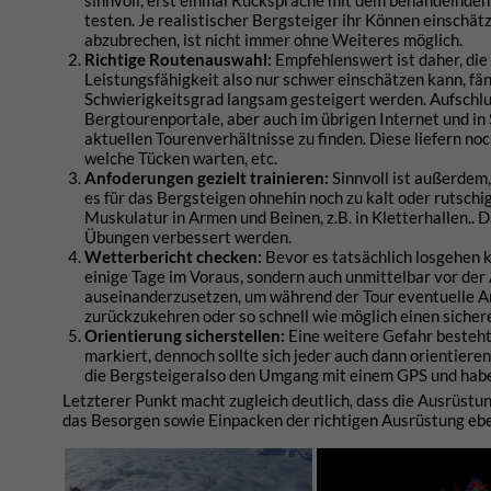
sinnvoll, erst einmal Rücksprache mit dem behandelnden
testen. Je realistischer Bergsteiger ihr Können einschä
abzubrechen, ist nicht immer ohne Weiteres möglich.
Richtige Routenauswahl:
Empfehlenswert ist daher, die
Leistungsfähigkeit also nur schwer einschätzen kann, fän
Schwierigkeitsgrad langsam gesteigert werden. Aufschlus
Bergtourenportale, aber auch im übrigen Internet und in
aktuellen Tourenverhältnisse zu finden. Diese liefern noc
welche Tücken warten, etc.
Anfoderungen gezielt trainieren:
Sinnvoll ist außerdem,
es für das Bergsteigen ohnehin noch zu kalt oder rutschig 
Muskulatur in Armen und Beinen, z.B. in Kletterhallen.. 
Übungen verbessert werden.
Wetterbericht checken:
Bevor es tatsächlich losgehen k
einige Tage im Voraus, sondern auch unmittelbar vor der
auseinanderzusetzen, um während der Tour eventuelle
A
zurückzukehren oder so schnell wie möglich einen sicher
Orientierung sicherstellen:
Eine weitere Gefahr besteht
markiert, dennoch sollte sich jeder auch dann orientier
die Bergsteigeralso den Umgang mit einem GPS und haben n
Letzterer Punkt macht zugleich deutlich, dass die Ausrüstun
das Besorgen sowie Einpacken der richtigen Ausrüstung ebe