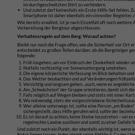
im durchgeschwitzten Shirt zu verhindern.
Und zuletzt darf keinesfalls ein Erste-Hilfe-Set fehlen. 
Smartphone ist daher ebenfalls ein sinnvoller Begleiter,
Wie bereits erwähnt, ist je nach Einzelfall oft noch weiter
Vorbereitung der Bergtour abgeschlossen.
Verhaltensregeln auf dem Berg: Worauf achten?
Bleibt nur noch die Frage offen, wie die Sicherheit vor Ort
entscheidet zu großen Teilen darüber, ob die Bergsteiger g
folgende:
Früh losgehen, um vor Einbruch der Dunkelheit wieder un
Notfalls rechtzeitig vor Sonnenuntergang umdrehen.
Die eigene körperliche Verfassung im Blick behalten und
Das Wetter beobachten und auf Veränderungen frühzeiti
Vorsichtig und langsam gehen…auch, wenn es angebliche
Am „Schwächsten“ der Gruppe orientieren, damit sich die
Falls möglich auf Wegen bleiben und stets mit einer Kar
Wo notwendig, stets die vorgeschriebene Sicherheitsaus
Wer alleine unterwegs ist, sollte eine Person „am Boden“ 
sichergestellt, dass Hilfe gerufen wird, sollte der bezi
Es ist darauf zu achten, keine Steine loszutreten – sei es
regelrechte Lawine auslösen und somit zu einer Gefahr f
Und zuletzt noch ein Punkt, der ebenfalls wichtig ist, wenn
Natur liegen lassen. Jeder nimmt seine Abfälle & Co der Um