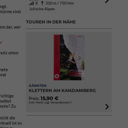
8
310 m / 750 Hm
ngt.
Julische Alpen
Stürme sind
TOUREN IN DER NÄHE
lem dar, wer
er
chutz umso
gnete
hend
KÄRNTEN
KLETTERN AM KANZIANIBERG
richtige
15,90 €
Preis:
 selbst
(inkl. MwSt. zzgl. Versandkosten*)
önnte? Zu
eicht die
tuell ist es