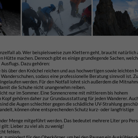
zelfall ab. Wer beispielsweise zum Klettern geht, braucht natürlich
sten Hütte machen. Dennoch gibt es einige grundlegende Sachen, welch
s Ausflugs. Dazu gehören:
 bis über den Knöchel reichen und aus hochwertigen sowie leichten 
n Wanderschuhen, sodass eine professionelle Beratung sinnvoll ist. 
ingelaufen werden. Für den Notfall lohnt sich außerdem die Mitnahm
 damit die Schuhe nicht unangenehm reiben.
nicht nur im Sommer. Eine Sonnencreme mit mittlerem bis hohem
en Kopf gehören daher zur Grundausstattung für jeden Wanderer. Auc
g sind die Augen schlechter gegen die schädliche UV-Strahlung geschü
andelt, können ohne entsprechenden Schutz kurz- oder langfristige
nder Menge mitgeführt werden. Das bedeutet mehrere Liter pro Pers
ilt: Lieber zu viel als zu wenig!
ht fehlen.
, zumindest für den Oberkörper, um bei den Pausen ein Auskühlen d