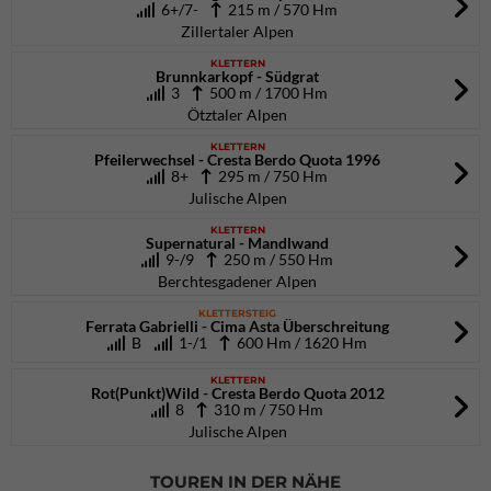
6+/7-
215 m / 570 Hm
Zillertaler Alpen
KLETTERN
Brunnkarkopf - Südgrat
3
500 m / 1700 Hm
Ötztaler Alpen
KLETTERN
Pfeilerwechsel - Cresta Berdo Quota 1996
8+
295 m / 750 Hm
Julische Alpen
KLETTERN
Supernatural - Mandlwand
9-/9
250 m / 550 Hm
Berchtesgadener Alpen
KLETTERSTEIG
Ferrata Gabrielli - Cima Asta Überschreitung
B
1-/1
600 Hm / 1620 Hm
KLETTERN
Rot(Punkt)Wild - Cresta Berdo Quota 2012
8
310 m / 750 Hm
Julische Alpen
TOUREN IN DER NÄHE