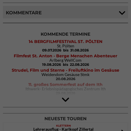
KOMMENTARE
KOMMENDE TERMINE
14 BERGFILMFESTIVAL ST. PÖLTEN
St. Pölten
09.07.2026
bis 31.08.2026
Filmfest St. Anton - Berge Menschen Abenteuer
Arlberg WellCom
19.08.2026
bis 22.08.2026
Strudel, Film und Sterne - Freiluftkino im Gesäuse
Weidendom Gesäuse Stmk
20.08.2026
11. großes Sommerfest auf dem Ith
Ithwerk- Erlebnispädagogisches Zentrum Ith
29.08.2026
4Blocs KIDS 2026
DAV Kletter- & Boulderzentrum München Süd (Thalkirchen)
26.09.2026
NEUESTE TOUREN
KLETTERN
Lehrerausflug - Karlkopf Zillertal