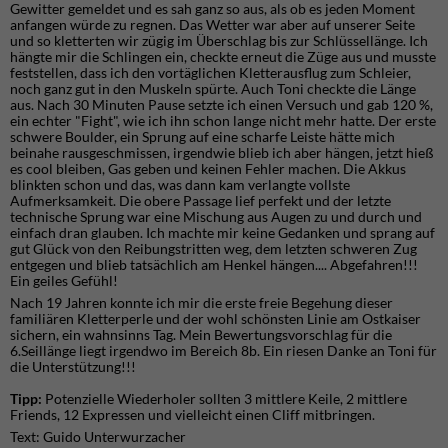
Gewitter gemeldet und es sah ganz so aus, als ob es jeden Moment
anfangen würde zu regnen. Das Wetter war aber auf unserer Seite
und so kletterten wir zügig im Überschlag bis zur Schlüssellänge. Ich
hängte mir die Schlingen ein, checkte erneut die Züge aus und musste
feststellen, dass ich den vortäglichen Kletterausflug zum Schleier,
noch ganz gut in den Muskeln spürte. Auch Toni checkte die Länge
aus. Nach 30 Minuten Pause setzte ich einen Versuch und gab 120 %,
ein echter "Fight", wie ich ihn schon lange nicht mehr hatte. Der erste
schwere Boulder, ein Sprung auf eine scharfe Leiste hätte mich
beinahe rausgeschmissen, irgendwie blieb ich aber hängen, jetzt hieß
es cool bleiben, Gas geben und keinen Fehler machen. Die Akkus
blinkten schon und das, was dann kam verlangte vollste
Aufmerksamkeit. Die obere Passage lief perfekt und der letzte
technische Sprung war eine Mischung aus Augen zu und durch und
einfach dran glauben. Ich machte mir keine Gedanken und sprang auf
gut Glück von den Reibungstritten weg, dem letzten schweren Zug
entgegen und blieb tatsächlich am Henkel hängen.... Abgefahren!!!
Ein geiles Gefühl!
Nach 19 Jahren konnte ich mir die erste freie Begehung dieser
familiären Kletterperle und der wohl schönsten Linie am Ostkaiser
sichern, ein wahnsinns Tag. Mein Bewertungsvorschlag für die
6.Seillänge liegt irgendwo im Bereich 8b. Ein riesen Danke an Toni für
die Unterstützung!!!
Tipp:
Potenzielle Wiederholer sollten 3 mittlere Keile, 2 mittlere
Friends, 12 Expressen und vielleicht einen Cliff mitbringen.
Text: Guido Unterwurzacher