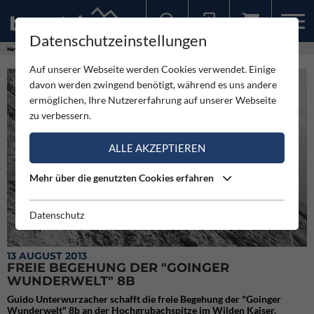
Datenschutzeinstellungen
Sollten Sie bereits ein Konto für unsere App haben, können Sie sich mit diesen Daten auch hier anmelden.
News
Neuigkeiten
Freie Begehung der "Goinger Wunderwelt" 8b
Auf unserer Webseite werden Cookies verwendet. Einige
davon werden zwingend benötigt, während es uns andere
ermöglichen, Ihre Nutzererfahrung auf unserer Webseite
zu verbessern.
ALLE AKZEPTIEREN
Mehr über die genutzten Cookies erfahren
Datenschutz
13 AUGUST 2013
FREIE BEGEHUNG DER "GOINGER
WUNDERWELT" 8B
Guido Unterwurzacher schafft die freie Begehung der "Goinger
Wunderwelt" 8b an der Hochgrubachspitze im Wilden Kaiser.