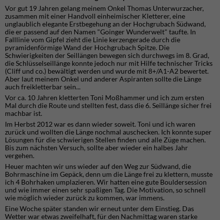
Vor gut 19 Jahren gelang meinem Onkel Thomas Unterwurzacher,
zusammen mit einer Handvoll einheimischer Kletterer, eine
unglaublich elegante Erstbegehung an der Hochgrubach Südwand,
die er passend auf den Namen "Goinger Wunderwelt" taufte. In
Falllinie vom Gipfel zieht die Linie kerzengerade durch die
pyramidenförmige Wand der Hochgrubach Spitze. Die
Schwierigkeiten der Seillängen bewegen sich durchwegs im 8. Grad,
die Schlüsselseillänge konnte jedoch nur mit Hilfe technischer Tricks
(Cliff und co.) bewältigt werden und wurde mit 8+/A1-A2 bewertet.
Aber laut meinem Onkel und anderer Aspiranten sollte die Länge
auch freikletterbar sein...
Vor ca. 10 Jahren kletterten Toni Moßhammer und ich zum ersten
Mal durch die Route und stellten fest, dass die 6. Seillänge sicher frei
machbar ist.
Im Herbst 2012 war es dann wieder soweit. Toni und ich waren
zurück und wollten die Länge nochmal auschecken. Ich konnte super
Lösungen für die schwierigen Stellen finden und alle Züge machen.
Bis zum nächsten Versuch, sollte aber wieder ein halbes Jahr
vergehen.
Heuer machten wir uns wieder auf den Weg zur Südwand, die
Bohrmaschine im Gepäck, denn um die Länge frei zu klettern, musste
ich 4 Bohrhaken umplazieren. Wir hatten eine gute Bouldersession
und wie immer einen sehr spaßigen Tag. Die Motivation, so schnell
wie möglich wieder zurück zu kommen, war immens.
Eine Woche später standen wir erneut unter dem Einstieg. Das
Wetter war etwas zweifelhaft, für den Nachmittag waren starke