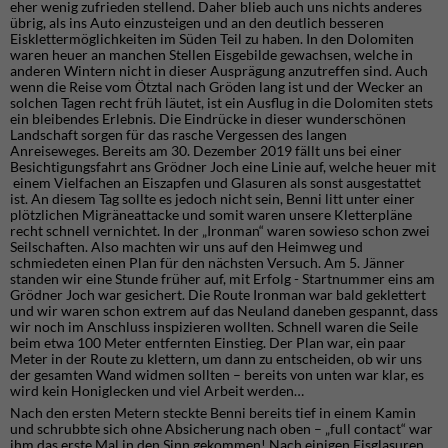
eher wenig zufrieden stellend. Daher blieb auch uns nichts anderes
übrig, als ins Auto einzusteigen und an den deutlich besseren
Eisklettermöglichkeiten im Süden Teil zu haben. In den Dolomiten
waren heuer an manchen Stellen Eisgebilde gewachsen, welche in
anderen Wintern nicht in dieser Ausprägung anzutreffen sind. Auch
wenn die Reise vom Ötztal nach Gröden lang ist und der Wecker an
solchen Tagen recht früh läutet, ist ein Ausflug in die Dolomiten stets
ein bleibendes Erlebnis. Die Eindrücke in dieser wunderschönen
Landschaft sorgen für das rasche Vergessen des langen
Anreiseweges. Bereits am 30. Dezember 2019 fällt uns bei einer
Besichtigungsfahrt ans Grödner Joch eine Linie auf, welche heuer mit
einem Vielfachen an Eiszapfen und Glasuren als sonst ausgestattet
ist. An diesem Tag sollte es jedoch nicht sein, Benni litt unter einer
plötzlichen Migräneattacke und somit waren unsere Kletterpläne
recht schnell vernichtet. In der „Ironman“ waren sowieso schon zwei
Seilschaften. Also machten wir uns auf den Heimweg und
schmiedeten einen Plan für den nächsten Versuch. Am 5. Jänner
standen wir eine Stunde früher auf, mit Erfolg - Startnummer eins am
Grödner Joch war gesichert. Die Route Ironman war bald geklettert
und wir waren schon extrem auf das Neuland daneben gespannt, dass
wir noch im Anschluss inspizieren wollten. Schnell waren die Seile
beim etwa 100 Meter entfernten Einstieg. Der Plan war, ein paar
Meter in der Route zu klettern, um dann zu entscheiden, ob wir uns
der gesamten Wand widmen sollten – bereits von unten war klar, es
wird kein Honiglecken und viel Arbeit werden…
Nach den ersten Metern steckte Benni bereits tief in einem Kamin
und schrubbte sich ohne Absicherung nach oben – „full contact“ war
ihm das erste Mal in den Sinn gekommen! Nach einigen Eisglasuren