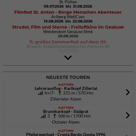
St. Pölten
09.07.2026
bis 31.08.2026
Filmfest St. Anton - Berge Menschen Abenteuer
Arlberg WellCom
19.08.2026
bis 22.08.2026
Strudel, Film und Sterne - Freiluftkino im Gesäuse
Weidendom Gesäuse Stmk
20.08.2026
11. großes Sommerfest auf dem Ith
Ithwerk- Erlebnispädagogisches Zentrum Ith
29.08.2026
4Blocs KIDS 2026
DAV Kletter- & Boulderzentrum München Süd (Thalkirchen)
26.09.2026
NEUESTE TOUREN
KLETTERN
Lehrerausflug - Karlkopf Zillertal
6+/7-
215 m / 570 Hm
Zillertaler Alpen
KLETTERN
Brunnkarkopf - Südgrat
3
500 m / 1700 Hm
Ötztaler Alpen
KLETTERN
Pfeilerwechsel - Cresta Berdo Quota 1996