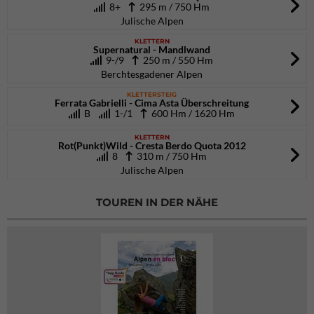
8+
295 m / 750 Hm
Julische Alpen
KLETTERN
Supernatural - Mandlwand
9-/9
250 m / 550 Hm
Berchtesgadener Alpen
KLETTERSTEIG
Ferrata Gabrielli - Cima Asta Überschreitung
B
1-/1
600 Hm / 1620 Hm
KLETTERN
Rot(Punkt)Wild - Cresta Berdo Quota 2012
8
310 m / 750 Hm
Julische Alpen
TOUREN IN DER NÄHE