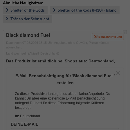
Ähnliche Neuigkeiten:
Shelter of the Gods
Shelter of the gods (M10) - Island
Tränen der Sehnsucht
i
Black diamond Fuel
Benachrichtigung
Daten vom 07.08.2026 15:15 Uhr. Angebote ohne Gewähr, Preise können
abweichen.
Land wechseln
(Aktuell: Deutschland)
Das Produkt ist erhältlich bei Shops aus:
Deutschland
,
E-Mail Benachrichtigung für 'Black diamond Fuel '
erstellen
Zu dieser Produktvariante gibt es aktuell keine Angebote. Du
kannst Dir aber eine kostenlose E-Mail Benachrichtigung
anlegen! Du hast für diese Erinnerung folgende Kritieren
festgelegt:
In:
Deutschland
DEINE E-MAIL