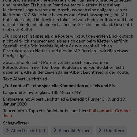
und im steilen Eis bis zum Stand weiter zu klettern. Nach einer
leichteren Länge wartet zum Abschluss noch eine obligatorisch zu
kletternde M7-Stelle kurz bevor es zum Abschlusszapfen geht. Mit
Entschlossenheit kletterte ich fokusiert zum Ende der Route und bald
darauf kam Benni mit einem Lachen im Gesicht zum Stand. Geschafft,
trotz der Kälte!
„Full contact“ ist speziell, die Route wirkt auf den ersten Blick optisch
nicht wirklich ansprechend, als es sich dann beim Klettern anfühlt.
Speziell ist die Schlüsselstelle, eine Crux ausschließlich an
Eisstrukturen zu klettern und dies im M9-Bereich – wirklich etwas
Einzigartiges!
Zusatzinfo: Benedikt Purner verletzte sich kurz vor dem
Fotoshooting in der Tour beim Bouldern und konnte daher nicht
dabei sein. Alle Bilder zeigen daher Albert Leichtfried in der Route.
Text: Albert Leichtfried
„Full contact“ – eine spezielle Komposition aus Fels und Eis
Länge und Schwierigkeit: 180 Meter / M9
Erstbegehung: Albert Leichtfried & Benedikt Purner 5., 9, und 19.
Januar 2020
Toureninfo + Topo etc. findet ihr bei uns hier:
Full contact - Grödner
Joch
Schagwörter:
Albert Leichtfried
Benedikt Purner
Eisklettern