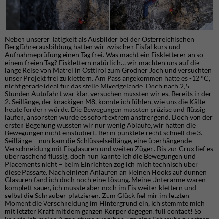
Neben unserer Tätigkeit als Ausbilder bei der Österreichischen
Bergführerausbildung hatten wir zwischen Eisfallkurs und
Aufnahmeprüfung einen Tag frei. Was macht ein Eiskletterer an so
einem freien Tag? Eisklettern natürlich… wir machten uns auf die
lange Reise von Matrei in Osttirol zum Grödner Joch und versuchten
unser Projekt frei zu klettern. Am Pass angekommen hatte es -12 °C,
nicht gerade ideal für das steile Mixedgelände. Doch nach 2,5
Stunden Autofahrt war klar, versuchen mussten wir es. Bereits in der
2. Seillänge, der knackigen M8, konnte ich fühlen, wie uns die Kälte
heute fordern würde. Die Bewegungen mussten präzise und flüssig
laufen, ansonsten wurde es sofort extrem anstrengend. Doch von der
ersten Begehung wussten wir nur wenig Abläufe, wir hatten die
Bewegungen nicht einstudiert. Benni punktete recht schnell die 3.
Seillänge – nun kam die Schlüsselseillänge, eine überhängende
Verschneidung mit Eisglasuren und weiten Zügen. Bis zur Crux lief es
überraschend flüssig, doch nun kannte ich die Bewegungen und
Placements nicht – beim Einrichten zog ich mich technisch über
diese Passage. Nach einigen Anläufen an kleinen Hooks auf dünnen
Glasuren fand ich doch noch eine Lösung. Meine Unterarme waren
komplett sauer, ich musste aber noch im Eis weiter klettern und
selbst die Schrauben platzieren. Zum Glück fiel mir im letzten
Moment die Verschneidung im Hintergrund ein, ich stemmte mich
mit letzter Kraft mit dem ganzen Körper dagegen, full contact! So
konnte ich meine Arme etwas ausruhen, um eine Schraube zu setzen