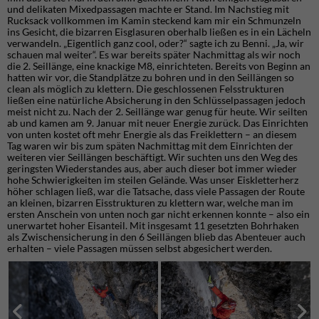
und delikaten Mixedpassagen machte er Stand. Im Nachstieg mit
Rucksack vollkommen im Kamin steckend kam mir ein Schmunzeln
ins Gesicht, die bizarren Eisglasuren oberhalb ließen es in ein Lächeln
verwandeln. „Eigentlich ganz cool, oder?“ sagte ich zu Benni. „Ja, wir
schauen mal weiter“. Es war bereits später Nachmittag als wir noch
die 2. Seillänge, eine knackige M8, einrichteten. Bereits von Beginn an
hatten wir vor, die Standplätze zu bohren und in den Seillängen so
clean als möglich zu klettern. Die geschlossenen Felsstrukturen
ließen eine natürliche Absicherung in den Schlüsselpassagen jedoch
meist nicht zu. Nach der 2. Seillänge war genug für heute. Wir seilten
ab und kamen am 9. Januar mit neuer Energie zurück. Das Einrichten
von unten kostet oft mehr Energie als das Freiklettern – an diesem
Tag waren wir bis zum späten Nachmittag mit dem Einrichten der
weiteren vier Seillängen beschäftigt. Wir suchten uns den Weg des
geringsten Wiederstandes aus, aber auch dieser bot immer wieder
hohe Schwierigkeiten im steilen Gelände. Was unser Eiskletterherz
höher schlagen ließ, war die Tatsache, dass viele Passagen der Route
an kleinen, bizarren Eisstrukturen zu klettern war, welche man im
ersten Anschein von unten noch gar nicht erkennen konnte – also ein
unerwartet hoher Eisanteil. Mit insgesamt 11 gesetzten Bohrhaken
als Zwischensicherung in den 6 Seillängen blieb das Abenteuer auch
erhalten – viele Passagen müssen selbst abgesichert werden.