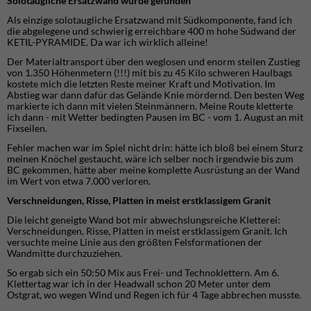
Solotaugliche Ersatzwand wurde gefunden
Als einzige solotaugliche Ersatzwand mit Südkomponente, fand ich
die abgelegene und schwierig erreichbare 400 m hohe Südwand der
KETIL-PYRAMIDE. Da war ich wirklich alleine!
Der Materialtransport über den weglosen und enorm steilen Zustieg
von 1.350 Höhenmetern (!!!) mit bis zu 45 Kilo schweren Haulbags
kostete mich die letzten Reste meiner Kraft und Motivation. Im
Abstieg war dann dafür das Gelände Knie mördernd. Den besten Weg
markierte ich dann mit vielen Steinmännern. Meine Route kletterte
ich dann - mit Wetter bedingten Pausen im BC - vom 1. August an mit
Fixseilen.
Fehler machen war im Spiel nicht drin: hätte ich bloß bei einem Sturz
meinen Knöchel gestaucht, wäre ich selber noch irgendwie bis zum
BC gekommen, hätte aber meine komplette Ausrüstung an der Wand
im Wert von etwa 7.000 verloren.
Verschneidungen, Risse, Platten in meist erstklassigem Granit
Die leicht geneigte Wand bot mir abwechslungsreiche Kletterei:
Verschneidungen, Risse, Platten in meist erstklassigem Granit. Ich
versuchte meine Linie aus den größten Felsformationen der
Wandmitte durchzuziehen.
So ergab sich ein 50:50 Mix aus Frei- und Technoklettern. Am 6.
Klettertag war ich in der Headwall schon 20 Meter unter dem
Ostgrat, wo wegen Wind und Regen ich für 4 Tage abbrechen musste.