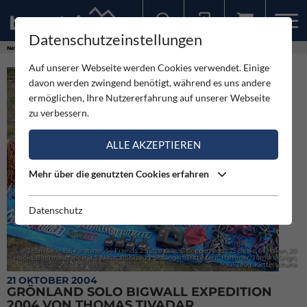
Datenschutzeinstellungen
Sollten Sie bereits ein Konto für unsere App haben, können Sie sich mit diesen Daten auch hier anmelden.
News
Neuigkeiten
GRÖNLAND SOLO Bigwall Expedition 2004 von Thomas Tivadar
Auf unserer Webseite werden Cookies verwendet. Einige
davon werden zwingend benötigt, während es uns andere
ermöglichen, Ihre Nutzererfahrung auf unserer Webseite
zu verbessern.
ALLE AKZEPTIEREN
Mehr über die genutzten Cookies erfahren
Datenschutz
385m Seile, 156 Karabiner, 54 Friends, 2 Sätze Keile, 31 Copperheads, 25 Beaks, 64 Haken, 20
Hooks, Bohrmaschine mit 5 Akkus, Bohrzeug, Schlingen, Trittleitern, Hammer, Jümars, Grigri,
Haul-Zeug, Kletterschuhe
21 OKTOBER 2004
GRÖNLAND SOLO BIGWALL EXPEDITION
2004 VON THOMAS TIVADAR