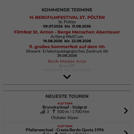
KOMMENDE TERMINE
14 BERGFILMFESTIVAL ST. PÖLTEN
St. Pölten
09.07.2026
bis 31.08.2026
Filmfest St. Anton - Berge Menschen Abenteuer
Arlberg WellCom
19.08.2026
bis 22.08.2026
11. großes Sommerfest auf dem Ith
Ithwerk- Erlebnispädagogisches Zentrum Ith
29.08.2026
Rock Master Arco
Arco (IT)
02.10.2026
bis 04.10.2026
9. Eiskletter Festival Osttirol
Eisparkt Osttirol
08.01.2027
bis 10.01.2027
NEUESTE TOUREN
KLETTERN
Brunnkarkopf - Südgrat
3
500 m / 1700 Hm
Ötztaler Alpen
KLETTERN
Pfeilerwechsel - Cresta Berdo Quota 1996