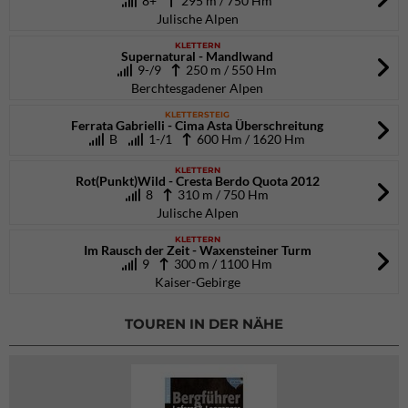
8+
295 m / 750 Hm
Julische Alpen
KLETTERN
Supernatural - Mandlwand
9-/9
250 m / 550 Hm
Berchtesgadener Alpen
KLETTERSTEIG
Ferrata Gabrielli - Cima Asta Überschreitung
B
1-/1
600 Hm / 1620 Hm
KLETTERN
Rot(Punkt)Wild - Cresta Berdo Quota 2012
8
310 m / 750 Hm
Julische Alpen
KLETTERN
Im Rausch der Zeit - Waxensteiner Turm
9
300 m / 1100 Hm
Kaiser-Gebirge
TOUREN IN DER NÄHE