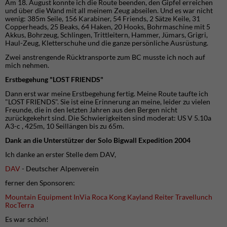
Am 18. August konnte ich die Route beenden, den Gipfel erreichen
und über die Wand mit all meinem Zeug abseilen. Und es war nicht
wenig: 385m Seile, 156 Karabiner, 54 Friends, 2 Sätze Keile, 31
Copperheads, 25 Beaks, 64 Haken, 20 Hooks, Bohrmaschine mit 5
Akkus, Bohrzeug, Schlingen, Trittleitern, Hammer, Jümars, Grigri,
Haul-Zeug, Kletterschuhe und die ganze persönliche Ausrüstung.
Zwei anstrengende Rücktransporte zum BC musste ich noch auf
mich nehmen.
Erstbegehung "LOST FRIENDS"
Dann erst war meine Erstbegehung fertig. Meine Route taufte ich
"LOST FRIENDS". Sie ist eine Erinnerung an meine, leider zu vielen
Freunde, die in den letzten Jahren aus den Bergen nicht
zurückgekehrt sind. Die Schwierigkeiten sind moderat: US V 5.10a
A3-c , 425m, 10 Seillängen bis zu 65m.
Dank an die Unterstützer der Solo Bigwall Expedition 2004
Ich danke an erster Stelle dem DAV,
DAV
- Deutscher Alpenverein
ferner den Sponsoren:
Mountain Equipment
InVia
Roca
Kong
Kayland
Reiter Travellunch
RocTerra
Es war schön!