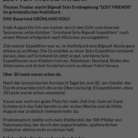
Thomas Tivadar macht Bigwall Solo Erstbegehung "LOST FRIENDS"
im grönländischen Ketilsfjord.
DAV Bayerland GRÖNLAND SOLO
Ende August bin ich von meiner durch den DAV und diversen
Sponsoren unterstützten "Grönland Solo Bigwall Expedition" nach
einem Monat erfolgreich nach München zurückgekehrt.
Ziel meiner Expedition war es, im Ketilsfjord eine Bigwall-Route ganz
alleine zu eröffnen. Die Grundidee zu einer Solo-Expedition entstand
daraus, dass auf Grönland bis jetzt so gut, wie keine Solo-
Expeditionen zum Klettern fuhren. Abenteuer, Neuland, Risiko des
Alleinseins und Arbeit forderten mich zu dieser Fahrt heraus.
Über 30 Leute waren schon da
Nach der komplizierten Anreise (4 Tage) bis zum BC am Ostufer des
Fjords erwartete mich die erste Überraschung: 8 Expeditionen, etwa
30 Leute waren schon anwesend.
Kaum war noch ein guter Platz für mein Zelt frei. Gott sei Dank
lichtete sich das Feld bereits in der ersten Woche und ab Mitte
August war praktisch niemand mehr da.
Problematisch stellte sich mein Kletterziel, der SW-Pfeiler von
Nalumasortoq, der durch den zugeschneiten, spaltenreichen
Gletscher alleine nicht erreichen ließ.