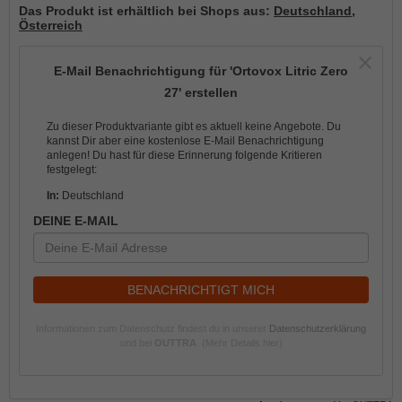
Das Produkt ist erhältlich bei Shops aus:
Deutschland
,
Österreich
E-Mail Benachrichtigung für 'Ortovox Litric Zero
27' erstellen
Zu dieser Produktvariante gibt es aktuell keine Angebote. Du
kannst Dir aber eine kostenlose E-Mail Benachrichtigung
anlegen! Du hast für diese Erinnerung folgende Kritieren
festgelegt:
In:
Deutschland
DEINE E-MAIL
BENACHRICHTIGT MICH
Informationen zum Datenschutz findest du in unserer
Datenschutzerklärung
und bei
OUTTRA
.
(Mehr Details hier)