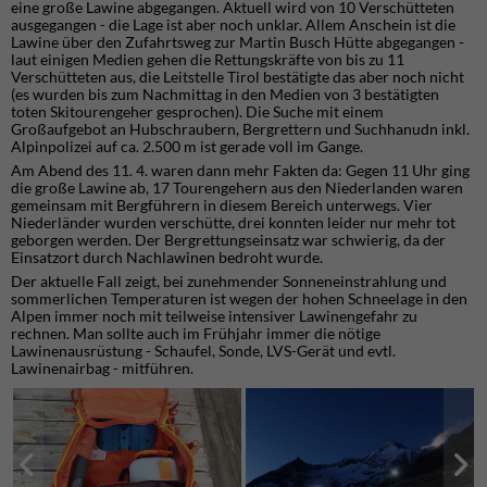
eine große Lawine abgegangen. Aktuell wird von 10 Verschütteten
ausgegangen - die Lage ist aber noch unklar. Allem Anschein ist die
Lawine über den Zufahrtsweg zur Martin Busch Hütte abgegangen -
laut einigen Medien gehen die Rettungskräfte von bis zu 11
Verschütteten aus, die Leitstelle Tirol bestätigte das aber noch nicht
(es wurden bis zum Nachmittag in den Medien von 3 bestätigten
toten Skitourengeher gesprochen). Die Suche mit einem
Großaufgebot an Hubschraubern, Bergrettern und Suchhanudn inkl.
Alpinpolizei auf ca. 2.500 m ist gerade voll im Gange.
Am Abend des 11. 4. waren dann mehr Fakten da: Gegen 11 Uhr ging
die große Lawine ab, 17 Tourengehern aus den Niederlanden waren
gemeinsam mit Bergführern in diesem Bereich unterwegs. Vier
Niederländer wurden verschütte, drei konnten leider nur mehr tot
geborgen werden. Der Bergrettungseinsatz war schwierig, da der
Einsatzort durch Nachlawinen bedroht wurde.
Der aktuelle Fall zeigt, bei zunehmender Sonneneinstrahlung und
sommerlichen Temperaturen ist wegen der hohen Schneelage in den
Alpen immer noch mit teilweise intensiver Lawinengefahr zu
rechnen. Man sollte auch im Frühjahr immer die nötige
Lawinenausrüstung - Schaufel, Sonde, LVS-Gerät und evtl.
Lawinenairbag - mitführen.