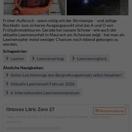
Früher Aufbruch - wenn nötig mit der Stirnlampe - und zeitige
Rückkehr zum sicheren Ausgangspunkt sind das A und O von
Frühjahresskitouren. Gerade bei nassem Schnee - wie auch der
aktuelle Lawinenunfall in Maurach am Achensee zeigt - hat man als
Lawinenopfer meist weniger Chancen noch lebend geborgen zu
werden.
Schagwörter:
Lawine
Lawinenairbag
Lawinenunglück
Ähnliche Neuigkeiten:
Sollen Leichtsinnige den Bergrettungseinsatz selbst bezahlen?
Aktuelle Lawinenzeit Februar 2026
6. Internationales Lawinensymposium
i
Ortovox Litric Zero 27
Benachrichtigung
Daten vom 06.08.2026 21:41 Uhr. Angebote ohne Gewähr, Preise können
abweichen.
Land wechseln
(Aktuell: Deutschland)