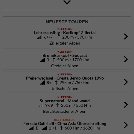
Rock Master Arco
Arco (IT)
02.10.2026
bis 04.10.2026
NEUESTE TOUREN
KLETTERN
Lehrerausflug - Karlkopf Zillertal
6+/7-
200 m / 570 Hm
Zillertaler Alpen
KLETTERN
Brunnkarkopf - Südgrat
3
500 m / 1700 Hm
Ötztaler Alpen
KLETTERN
Pfeilerwechsel - Cresta Berdo Quota 1996
8+
295 m / 750 Hm
Julische Alpen
KLETTERN
Supernatural - Mandlwand
9-/9
250 m / 550 Hm
Berchtesgadener Alpen
KLETTERSTEIG
Ferrata Gabrielli - Cima Asta Überschreitung
B
1-/1
600 Hm / 1620 Hm