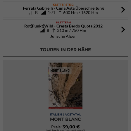
KLETTERSTEIG
Ferrata Gabrielli - Cima Asta Überschreitung
B
1-/1
600 Hm / 1620 Hm
KLETTERN
Rot(Punkt)Wild - Cresta Berdo Quota 2012
8
310 m / 750 Hm
Julische Alpen
TOUREN IN DER NÄHE
ITALIEN | AOSTATAL
MONT BLANC
39,00 €
Preis:
(inkl. MwSt. zzgl. Versandkosten*)