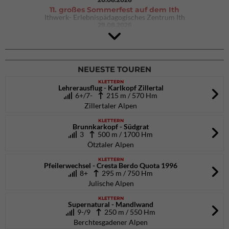
11. großes Sommerfest auf dem Ith
Ithwerk- Erlebnispädagogisches Zentrum Ith
29.08.2026
4Blocs KIDS 2026
DAV Kletter- & Boulderzentrum München Süd (Thalkirchen)
26.09.2026
NEUESTE TOUREN
KLETTERN
Lehrerausflug - Karlkopf Zillertal
6+/7-
215 m / 570 Hm
Zillertaler Alpen
KLETTERN
Brunnkarkopf - Südgrat
3
500 m / 1700 Hm
Ötztaler Alpen
KLETTERN
Pfeilerwechsel - Cresta Berdo Quota 1996
8+
295 m / 750 Hm
Julische Alpen
KLETTERN
Supernatural - Mandlwand
9-/9
250 m / 550 Hm
Berchtesgadener Alpen