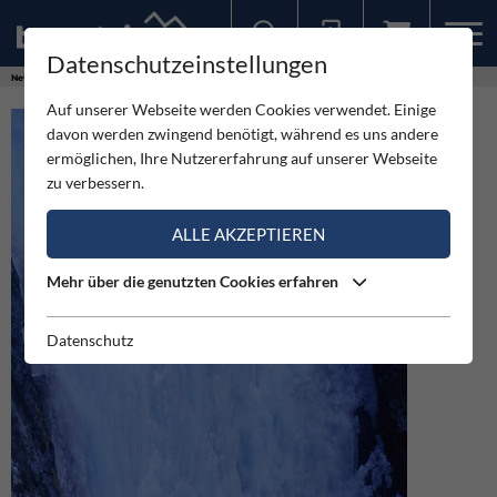
Datenschutzeinstellungen
Sollten Sie bereits ein Konto für unsere App haben, können Sie sich mit diesen Daten auch hier anmelden.
News
Neuigkeiten
Harry Berger: Solo durch Mordor
Auf unserer Webseite werden Cookies verwendet. Einige
davon werden zwingend benötigt, während es uns andere
ermöglichen, Ihre Nutzererfahrung auf unserer Webseite
zu verbessern.
ALLE AKZEPTIEREN
Mehr über die genutzten Cookies erfahren
Datenschutz