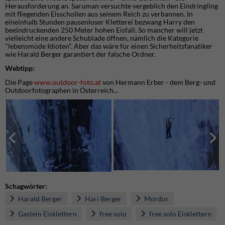
Herausforderung an. Saruman versuchte vergeblich den Eindringling
mit fliegenden Eisschollen aus seinem Reich zu verbannen. In
eineinhalb Stunden pausenloser Kletterei bezwang Harry den
beeindruckenden 250 Meter hohen Eisfall. So mancher will jetzt
vielleicht eine andere Schublade öffnen, nämlich die Kategorie
"lebensmüde Idioten". Aber das wäre für einen Sicherheitsfanatiker
wie Harald Berger garantiert der falsche Ordner.
Webtipp:
Die Page
www.outdoor-foto.at
von Hermann Erber - dem Berg- und
Outdoorfotographen in Österreich...
Schagwörter:
Harald Berger
Hari Berger
Mordor
Gastein Eisklettern
free solo
free solo Eisklettern