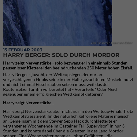
Alle Fotos von Hermann Erber
15 FEBRUAR 2003
HARRY BERGER: SOLO DURCH MORDOR
Harry zeigt Nervenstärke - solo bezwang er in eineinhalb Stunden
pausenloser Kletterei den beeindruckenden 250 Meter hohen Eisfall.
Harry Berger - jawohl, der Weltcupsieger, der nur an
vorgeschlagenen Hooks seine in der Halle gezüchteten Muskeln nutzt
und nicht einmal Eisschrauben setzen muss, weil das der
Routensetzer für ihn vorbereitet hat - Vorurteile? Oder Neid
gegenüber einem erfolgreichen Wettkampfkletterer?
Harry zeigt Nervenstärke...
Harry zeigt Nervenstärke, aber nicht nur in den Weltcup-Finali. Trotz
Wettkampfstress zieht ihn die natürlich gefrorene Materie magisch
an. Gemeinsam mit dem Steyrer Sepp Hack durchkletterte er
vergangenes Wochenende im Gasteiner Tal "Supervisor" in nur 3
Stunden und konnte dabei über die Grenzen in das Land Mordor
spähen. Eine Woche später nahm er - ohne Gefährten - die