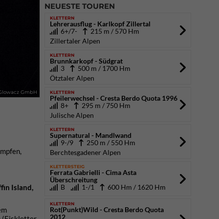
NEUESTE TOUREN
KLETTERN
Lehrerausflug - Karlkopf Zillertal
6+/7-
215 m / 570 Hm
Zillertaler Alpen
KLETTERN
Brunnkarkopf - Südgrat
3
500 m / 1700 Hm
Ötztaler Alpen
KLETTERN
an Glowacz GmbH
Pfeilerwechsel - Cresta Berdo Quota 1996
8+
295 m / 750 Hm
Julische Alpen
KLETTERN
Supernatural - Mandlwand
9-/9
250 m / 550 Hm
ämpfen,
Berchtesgadener Alpen
KLETTERSTEIG
Ferrata Gabrielli - Cima Asta
Überschreitung
B
1-/1
600 Hm / 1620 Hm
fin Island,
KLETTERN
Rot(Punkt)Wild - Cresta Berdo Quota
nem
2012
(Eiskletter-