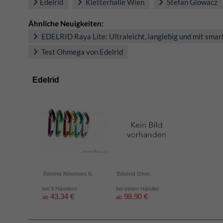
Edelrid
Kletterhalle Wien
Stefan Glowacz
Ähnliche Neuigkeiten:
EDELRID Raya Lite: Ultraleicht, langlebig und mit sma
Test Ohmega von Edelrid
Edelrid
Edelrid Nineteen G
Edelrid Ohm
bei 9 Händlern
bei einem Händler
43,34 €
98,90 €
ab
ab