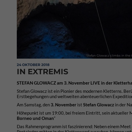
Stefan Glowacz climbs in the
24 OKTOBER 2018
IN EXTREMIS
STEFAN GLOWACZ am 3. November LIVE in der Kletterhall
Stefan Glowacz ist ein Pionier des modernen Kletterns. Ber
Erstbegehungen und weltweiten abenteuerlichen Expeditio
Am Samstag, den
3. November
ist
Stefan Glowacz
in der N
Höhepunkt ist um 19:00, bei freiem Eintritt, sein aktueller
Borneo und Oman
“
Das Rahmenprogramm ist faszinierend: Neben einem Meet & 
Portaledge mitten in der Kletterwand ausruhen, können unt