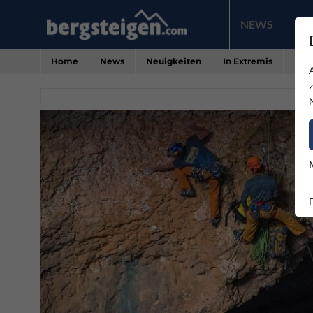
NEWS
PR
Home
News
Neuigkeiten
In Extremis