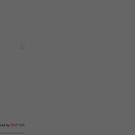
i
ered by
OUT
TRA