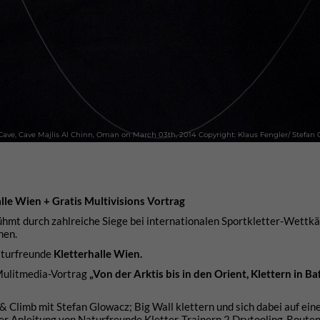
 Cave, Cave Majlis Al Chinn, Oman on March 03th, 2014 Copyright: Klaus Fengler/ Stef
e Wien + Gratis Multivisions Vortrag
ühmt durch zahlreiche Siege bei internationalen Sportkletter-Wettk
nen.
aturfreunde
Kletterhalle Wien.
 Mulitmedia-Vortrag
„Von der Arktis bis in den Orient, Klettern in Baf
Climb mit Stefan Glowacz; Big Wall klettern und sich dabei auf ei
er Anleitung von Naturfreunde Kletter-Trainern 2 Drytooling-Routen 