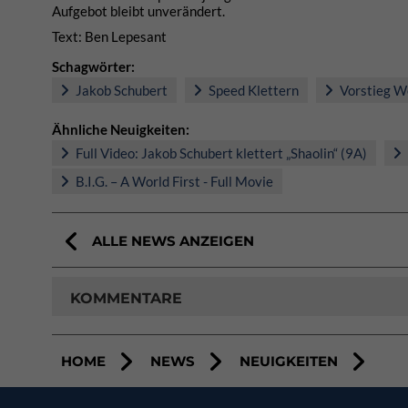
Aufgebot bleibt unverändert.
Text: Ben Lepesant
Schagwörter:
Jakob Schubert
Speed Klettern
Vorstieg W
Ähnliche Neuigkeiten:
Full Video: Jakob Schubert klettert „Shaolin“ (9A)
B.I.G. – A World First - Full Movie
ALLE NEWS ANZEIGEN
KOMMENTARE
HOME
NEWS
NEUIGKEITEN