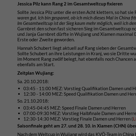
Jessica Pilz kann Rang 2 im Gesamtweltcup fixieren
Sollte Jessica Pilz unter die ersten Acht klettern, so hat si
waren gut. Ich bin gespannt, ob ich mich dieses Mal in China fit
Im Gesamtweltcup ist der Sieg kaum mehr möglich, weil ich den
Garnbret den schon fast sicheren Sieg im Gesamtweltcup n
und Janja Garnbret dürfte in Wujiang und Xiamen maximal Dr
Erste oder Zweite geworden.
Hannah Schubert liegt aktuell auf Rang sieben der Gesamtwe
Sollte Schubert an ihre Leistungen in Kranj, wo sie Dritte w
im Moment Rang zwölf belegt, hat ebenfalls noch Chancen auf
ebenfalls am Start.
Zeitplan Wujiang:
Sa. 20.10.2018:
03:45 - 11:00 MEZ: Vorstieg Qualifikation Damen und H
12:30 - 14:00 MEZ: Speed Qualifikation Damen und Her
So. 21.10.2018:
03:45-04:45 MEZ: Speed Finale Damen und Herren
07:00-09:30 MEZ: Vorstieg Halbfinale Damen und Herre
12:30-14:30 MEZ: Vorstieg Finale Damen und Herren (
L
Saisonfinale geht am 27. und 28. 10. in Xiamen (CHN) übe
Nach dem Weltcup in Wujiang wird das KVÖ-Team in China bl