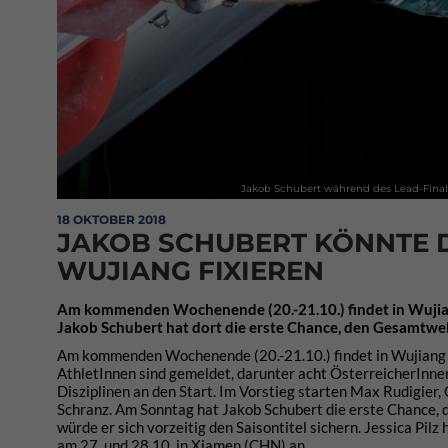
Jakob Schubert während des Lead-Final
18 OKTOBER 2018
JAKOB SCHUBERT KÖNNTE 
WUJIANG FIXIEREN
Am kommenden Wochenende (20.-21.10.) findet in Wujiang
Jakob Schubert hat dort die erste Chance, den Gesamtwel
Am kommenden Wochenende (20.-21.10.) findet in Wujiang (
AthletInnen sind gemeldet, darunter acht ÖsterreicherInne
Disziplinen an den Start. Im Vorstieg starten Max Rudigier,
Schranz. Am Sonntag hat Jakob Schubert die erste Chance, 
würde er sich vorzeitig den Saisontitel sichern. Jessica Pil
am 27. und 28.10. in Xiamen (CHN) an.