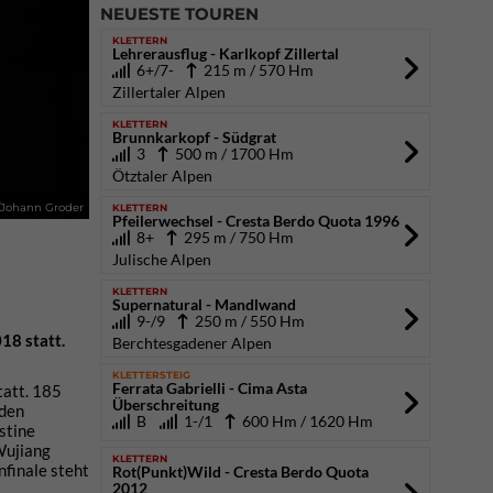
NEUESTE TOUREN
KLETTERN
Lehrerausflug - Karlkopf Zillertal
6+/7-
215 m / 570 Hm
Zillertaler Alpen
KLETTERN
Brunnkarkopf - Südgrat
3
500 m / 1700 Hm
Ötztaler Alpen
KLETTERN
/Johann Groder
Pfeilerwechsel - Cresta Berdo Quota 1996
8+
295 m / 750 Hm
Julische Alpen
KLETTERN
Supernatural - Mandlwand
9-/9
250 m / 550 Hm
18 statt.
Berchtesgadener Alpen
KLETTERSTEIG
Ferrata Gabrielli - Cima Asta
tatt. 185
Überschreitung
iden
B
1-/1
600 Hm / 1620 Hm
stine
Wujiang
KLETTERN
nfinale steht
Rot(Punkt)Wild - Cresta Berdo Quota
2012