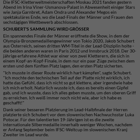
Die IFSC-Kletterweltmeisterschaften Moskau 2021 fanden gestern
Abend im Irina Viner-Usmanova-Palast in Abwesenheit einiger Stars
wie Janja Garnbret, Adam Ondra und Alexander Megos ein
spektakuläres Ende, wo die Lead-Finals der Männer und Frauen den
sechstägigen Wettbewerb abschlossen.
SCHUBERT'S SAMMLUNG WIRD GRÖSSER
Ein spannendes Finale der Männer eröffnete die Show, in dem der
Olympia-Bronzemedaillengewinner von Tokio 2020, Jakob Schubert
aus Österreich, seinen dritten WM-Titel in der Lead-Disziplin holte -
die beiden anderen waren in Paris 2012 und Innsbruck 2018. Der 30-
jährige erfahrene Athlet war einer von zwei Kletterern, die sich in
einem Kopf-an-Kopf-Finale, in dem nur ein paar Züge zwischen dem
ersten und dem fünften Platz lagen, den ersten Platz sicherten.
"Ich musste in dieser Route wirklich hart kämpfen", sagte Schubert.
"Ich mochte den technischen Teil auf der Platte nicht wirklich, ich
hatte das Gefühl, dass ich nicht so gut klettere, aber irgendwie habe
ich mich erholt. Natürlich wusste ich, dass es bereits einen Gipfel
gab, und ich wusste, dass ich alles geben musste, um den oberen Griff
zu erreichen. Ich weiß immer noch nicht wie, aber ich habe es
geschafft!"
Dank seiner besseren Platzierung im Lead-Halbfinale der Herren
platzierte sich Schubert vor dem slowenischen Nachwuchsstar Luka
Potocar. Für den talentierten 19-Jährigen ist es die zweite
internationale Silbermedaille innerhalb weniger Wochen, nachdem
er Anfang September beim IFSC-Weltcup im slowenischen Kranj
Zweiter im Lead wurde.