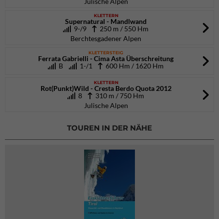
Julische Alpen
KLETTERN
Supernatural - Mandlwand
9-/9
250 m / 550 Hm
Berchtesgadener Alpen
KLETTERSTEIG
Ferrata Gabrielli - Cima Asta Überschreitung
B
1-/1
600 Hm / 1620 Hm
KLETTERN
Rot(Punkt)Wild - Cresta Berdo Quota 2012
8
310 m / 750 Hm
Julische Alpen
TOUREN IN DER NÄHE