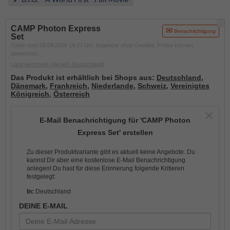
i
CAMP Photon Express
Benachrichtigung
Set
Daten vom 08.08.2026 19:27 Uhr. Angebote ohne Gewähr, Preise können
abweichen.
Land wechseln
(Aktuell: Deutschland)
Das Produkt ist erhältlich bei Shops aus:
Deutschland
,
Dänemark
,
Frankreich
,
Niederlande
,
Schweiz
,
Vereinigtes
Königreich
,
Österreich
E-Mail Benachrichtigung für 'CAMP Photon
Express Set' erstellen
Zu dieser Produktvariante gibt es aktuell keine Angebote. Du
kannst Dir aber eine kostenlose E-Mail Benachrichtigung
anlegen! Du hast für diese Erinnerung folgende Kritieren
festgelegt:
In:
Deutschland
DEINE E-MAIL