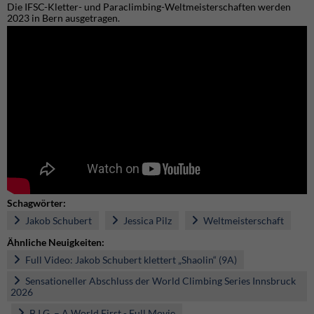
Die IFSC-Kletter- und Paraclimbing-Weltmeisterschaften werden
2023 in Bern ausgetragen.
Schagwörter:
Jakob Schubert
Jessica Pilz
Weltmeisterschaft
Ähnliche Neuigkeiten:
Full Video: Jakob Schubert klettert „Shaolin“ (9A)
Sensationeller Abschluss der World Climbing Series Innsbruck
2026
B.I.G. – A World First - Full Movie