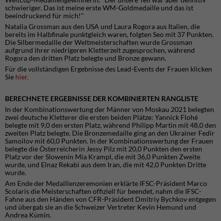
schwieriger. Das ist meine erste WM-Goldmedaille und das ist
beeindruckend für mich!"
Natalia Grossman aus den USA und Laura Rogora aus Italien, die
bereits im Halbfinale punktgleich waren, folgten Seo mit 37 Punkten.
Die Silbermedaille der Weltmeisterschaften wurde Grossman
aufgrund ihrer niedrigeren Kletterzeit zugesprochen, während
Rogora den dritten Platz belegte und Bronze gewann.
Für die vollständigen Ergebnisse des Lead-Events der Frauen klicken
Sie
hier.
BERECHNETE ERGEBNISSE DER KOMBINIERTEN RANGLISTE
In der Kombinationswertung der Männer von Moskau 2021 belegten
zwei deutsche Kletterer die ersten beiden Plätze: Yannick Flohé
belegte mit 9,0 den ersten Platz, während Philipp Martin mit 48,0 den
zweiten Platz belegte. Die Bronzemedaille ging an den Ukrainer Fedir
Samoilov mit 60,0 Punkten. In der Kombinationswertung der Frauen
belegte die Österreicherin Jessy Pilz mit 20,0 Punkten den ersten
Platz vor der Slowenin Mia Krampl, die mit 36,0 Punkten Zweite
wurde, und Elnaz Rekabi aus dem Iran, die mit 42,0 Punkten Dritte
wurde.
Am Ende der Medaillenzeremonien erklärte IFSC-Präsident Marco
Scolaris die Meisterschaften offiziell für beendet, nahm die IFSC-
Fahne aus den Händen von CFR-Präsident Dmitriy Bychkov entgegen
und übergab sie an die Schweizer Vertreter Kevin Hemund und
Andrea Kümin.