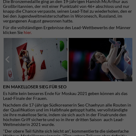
Die Bronzemedaille ging an den 19-jährigen Hamish McArthur aus
Großbritannien, der mit einer Punktzahl von 46+ abschloss und nur
knapp die Chance verpasste, seinen Lead-Titel zu wiederholen, den er
bei den Jugendweltmeisterschaften in Woronesch, Russland, im
vergangenen August gewonnen hatte.
Für die vollständigen Ergebnisse des Lead-Wettbewerbs der Männer
klicken Sie
hier.
EIN MAKELLOSER SIEG FÜR SEO
Es hätte kein besseres Ende für Moskau 2021 geben können als das
Lead-Finale der Frauen.
Nachdem die 17-jährige Südkoreanerin Seo Chaehyun alle Routen in
der Qualifikation und im Halbfinale getoppt hatte, vervollständigte
sie ihre makellose Serie, indem sie sich auch in der Finalrunde den
höchsten Griff sicherte und so in ihrer dritten Saison auch Lead-
Weltmeisterin 2021 wurde.
"Der obere Teil fühlte sich leicht an", kommentierte die siebenfache
Weltcup-Medaillengewinnerin. "Der untere Teil war aber definitiv