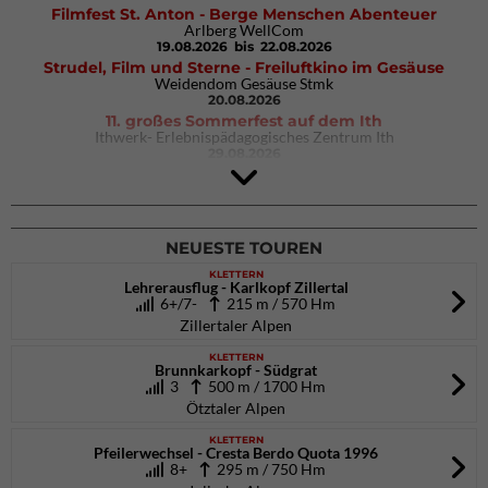
Filmfest St. Anton - Berge Menschen Abenteuer
Arlberg WellCom
19.08.2026
bis 22.08.2026
Strudel, Film und Sterne - Freiluftkino im Gesäuse
Weidendom Gesäuse Stmk
20.08.2026
11. großes Sommerfest auf dem Ith
Ithwerk- Erlebnispädagogisches Zentrum Ith
29.08.2026
4Blocs KIDS 2026
DAV Kletter- & Boulderzentrum München Süd (Thalkirchen)
26.09.2026
NEUESTE TOUREN
KLETTERN
Lehrerausflug - Karlkopf Zillertal
6+/7-
215 m / 570 Hm
Zillertaler Alpen
KLETTERN
Brunnkarkopf - Südgrat
3
500 m / 1700 Hm
Ötztaler Alpen
KLETTERN
Pfeilerwechsel - Cresta Berdo Quota 1996
8+
295 m / 750 Hm