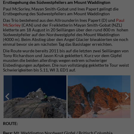
Erstbegehung des Südwestpfeilers am Mount Waddington
Paul McSorley, Mayan Smith-Gobat und Ines Papert gelingt die
Erstbegehung des Südwestpfeilers am Mount Waddington
Das Trio bestehend aus den Allrounderin Ines Papert (D) und
Paul
McSorley
(CAN) und der Freikletterin Mayan Smith-Gobat (NZL)
kletterte am 18 August in 20 Seillängen über den rund 800 m hohen
Südwestpfeiler auf den Nordwestgipfel des Mount Waddington
(4000 m). Beim Abstieg über den Angel Glacier biwakierten sie noch
einmal bevor sie am nächsten Tag das Basislager erreichten.
Die Route wurde bereits 2011 bis auf die letzten zwei Seillängen von
Tony Richardson und Jason Kruk geklettert. Kurz vor dem Gipfel
mussten die beiden allerdings wegen extrem schwieriger
Eisbedingungen aufgeben. Die nun vollstängig gekletterte Tour weist
Schwierigkeiten bis 5.11, WI 3, ED1 auf.
ROUTE:
Berg:
Mt. Waddington Nordwest Gipfel / Britisch Columbia