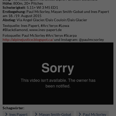
Höhe:
800m, 20+ Pitches
Schwierigkeit
: 5.11+ WI 3 M5 ED1
Erstbegehung:
Paul McSorley, Mayan Smith-Gobat und Ines Papert
am 18. /19. August 2015
Abstieg:
Via Angel Glacier/Dais Couloir/Dais Glacier
Textquelle: Ines Papert, #
Arc'teryx #Lowa
#Blackdiamond,
www.ines-papert.de
Fotoquelle: Paul McSorley #
Arc'teryx #Scarpa
http://alpinejustice.blogspot.ca/
und
Instagram: @paulmcsorley
Schagwörter:
Ines Papert
Mayan Smith-Gobat
Paul McSorley