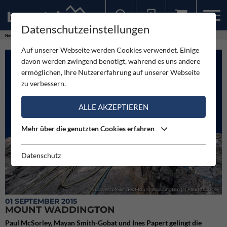
Datenschutzeinstellungen
Sollten Sie bereits ein Konto für unsere App haben, können Sie sich mit diesen Daten auch hier anmelden.
News
Neuigkeiten
Mount Waddington
Auf unserer Webseite werden Cookies verwendet. Einige
davon werden zwingend benötigt, während es uns andere
ermöglichen, Ihre Nutzererfahrung auf unserer Webseite
zu verbessern.
ALLE AKZEPTIEREN
Mehr über die genutzten Cookies erfahren
Datenschutz
Südwestpfeiler des Mount Waddington (c) Paul McSorley
01 SEPTEMBER 2015
MOUNT WADDINGTON
Paul McSorley, Mayan Smith-Gobat und Ines Papert gelingt die