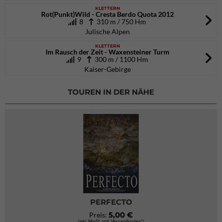
KLETTERN
Rot(Punkt)Wild - Cresta Berdo Quota 2012
8
310 m / 750 Hm
Julische Alpen
KLETTERN
Im Rausch der Zeit - Waxensteiner Turm
9
300 m / 1100 Hm
Kaiser-Gebirge
TOUREN IN DER NÄHE
PERFECTO
5,00 €
Preis:
(inkl. MwSt. zzgl. Versandkosten*)