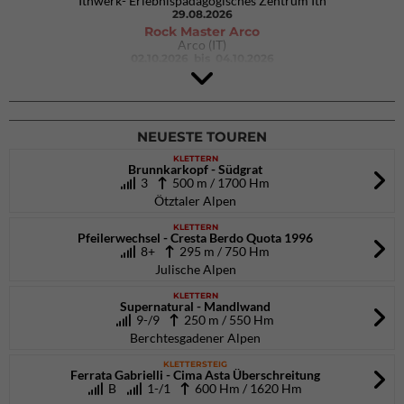
Ithwerk- Erlebnispädagogisches Zentrum Ith
29.08.2026
Rock Master Arco
Arco (IT)
02.10.2026
bis 04.10.2026
9. Eiskletter Festival Osttirol
Eisparkt Osttirol
08.01.2027
bis 10.01.2027
NEUESTE TOUREN
KLETTERN
Brunnkarkopf - Südgrat
3
500 m / 1700 Hm
Ötztaler Alpen
KLETTERN
Pfeilerwechsel - Cresta Berdo Quota 1996
8+
295 m / 750 Hm
Julische Alpen
KLETTERN
Supernatural - Mandlwand
9-/9
250 m / 550 Hm
Berchtesgadener Alpen
KLETTERSTEIG
Ferrata Gabrielli - Cima Asta Überschreitung
B
1-/1
600 Hm / 1620 Hm