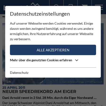
Datenschutzeinstellungen
Sollten Sie bereits ein Konto für unsere App haben, können Sie sich mit diesen Daten auch hier anmelden.
News
Neuigkeiten
Neuer Speedrekord am Eiger
Auf unserer Webseite werden Cookies verwendet. Einige
davon werden zwingend benötigt, während es uns andere
ermöglichen, Ihre Nutzererfahrung auf unserer Webseite
zu verbessern.
ALLE AKZEPTIEREN
Mehr über die genutzten Cookies erfahren
Datenschutz
Dani Arnold am Eiger © Thomas Ulrich
25 APRIL 2011
NEUER SPEEDREKORD AM EIGER
Dani Arnold rennt in 2 Std. 28 Min. durch die Eiger Nordwand ....
Der junge Schweizer Alpinist Dani Arnold hat am Mittwoch, den