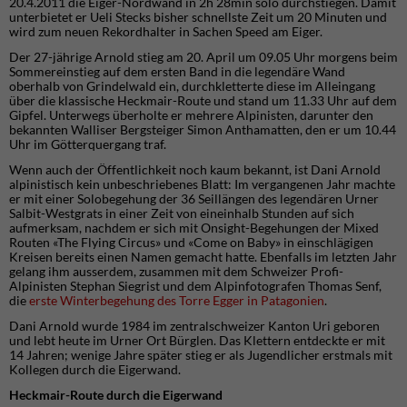
20.4.2011 die Eiger-Nordwand in 2h 28min solo durchstiegen. Damit
unterbietet er Ueli Stecks bisher schnellste Zeit um 20 Minuten und
wird zum neuen Rekordhalter in Sachen Speed am Eiger.
Der 27-jährige Arnold stieg am 20. April um 09.05 Uhr morgens beim
Sommereinstieg auf dem ersten Band in die legendäre Wand
oberhalb von Grindelwald ein, durchkletterte diese im Alleingang
über die klassische Heckmair-Route und stand um 11.33 Uhr auf dem
Gipfel. Unterwegs überholte er mehrere Alpinisten, darunter den
bekannten Walliser Bergsteiger Simon Anthamatten, den er um 10.44
Uhr im Götterquergang traf.
Wenn auch der Öffentlichkeit noch kaum bekannt, ist Dani Arnold
alpinistisch kein unbeschriebenes Blatt: Im vergangenen Jahr machte
er mit einer Solobegehung der 36 Seillängen des legendären Urner
Salbit-Westgrats in einer Zeit von eineinhalb Stunden auf sich
aufmerksam, nachdem er sich mit Onsight-Begehungen der Mixed
Routen «The Flying Circus» und «Come on Baby» in einschlägigen
Kreisen bereits einen Namen gemacht hatte. Ebenfalls im letzten Jahr
gelang ihm ausserdem, zusammen mit dem Schweizer Profi-
Alpinisten Stephan Siegrist und dem Alpinfotografen Thomas Senf,
die
erste Winterbegehung des Torre Egger in Patagonien
.
Dani Arnold wurde 1984 im zentralschweizer Kanton Uri geboren
und lebt heute im Urner Ort Bürglen. Das Klettern entdeckte er mit
14 Jahren; wenige Jahre später stieg er als Jugendlicher erstmals mit
Kollegen durch die Eigerwand.
Heckmair-Route durch die Eigerwand