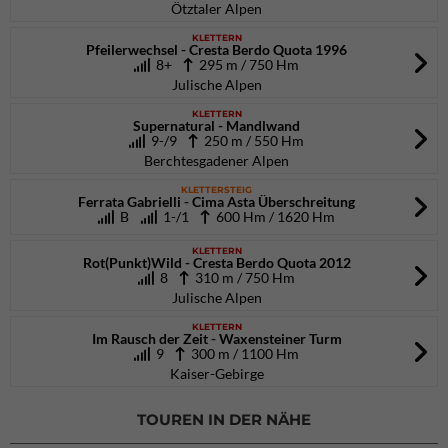
Ötztaler Alpen
KLETTERN
Pfeilerwechsel - Cresta Berdo Quota 1996
8+
295 m / 750 Hm
Julische Alpen
KLETTERN
Supernatural - Mandlwand
9-/9
250 m / 550 Hm
Berchtesgadener Alpen
KLETTERSTEIG
Ferrata Gabrielli - Cima Asta Überschreitung
B
1-/1
600 Hm / 1620 Hm
KLETTERN
Rot(Punkt)Wild - Cresta Berdo Quota 2012
8
310 m / 750 Hm
Julische Alpen
KLETTERN
Im Rausch der Zeit - Waxensteiner Turm
9
300 m / 1100 Hm
Kaiser-Gebirge
TOUREN IN DER NÄHE