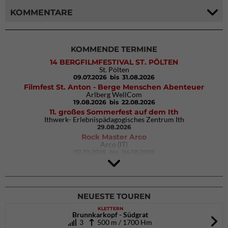
KOMMENTARE
KOMMENDE TERMINE
14 BERGFILMFESTIVAL ST. PÖLTEN
St. Pölten
09.07.2026
bis 31.08.2026
Filmfest St. Anton - Berge Menschen Abenteuer
Arlberg WellCom
19.08.2026
bis 22.08.2026
11. großes Sommerfest auf dem Ith
Ithwerk- Erlebnispädagogisches Zentrum Ith
29.08.2026
Rock Master Arco
Arco (IT)
02.10.2026
bis 04.10.2026
9. Eiskletter Festival Osttirol
Eisparkt Osttirol
08.01.2027
bis 10.01.2027
NEUESTE TOUREN
KLETTERN
Brunnkarkopf - Südgrat
3
500 m / 1700 Hm