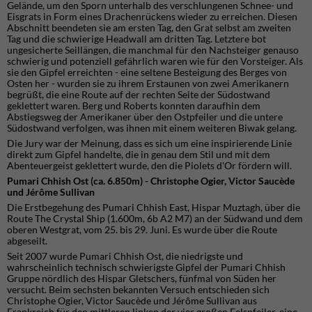
Gelände, um den Sporn unterhalb des verschlungenen Schnee- und
Eisgrats in Form eines Drachenrückens wieder zu erreichen. Diesen
Abschnitt beendeten sie am ersten Tag, den Grat selbst am zweiten
Tag und die schwierige Headwall am dritten Tag. Letztere bot
ungesicherte Seillängen, die manchmal für den Nachsteiger genauso
schwierig und potenziell gefährlich waren wie für den Vorsteiger. Als
sie den Gipfel erreichten - eine seltene Besteigung des Berges von
Osten her - wurden sie zu ihrem Erstaunen von zwei Amerikanern
begrüßt, die eine Route auf der rechten Seite der Südostwand
geklettert waren. Berg und Roberts konnten daraufhin dem
Abstiegsweg der Amerikaner über den Ostpfeiler und die untere
Südostwand verfolgen, was ihnen mit einem weiteren Biwak gelang.
Die Jury war der Meinung, dass es sich um eine inspirierende Linie
direkt zum Gipfel handelte, die in genau dem Stil und mit dem
Abenteuergeist geklettert wurde, den die Piolets d'Or fördern will.
Pumari Chhish Ost (ca. 6.850m) - Christophe Ogier, Victor Saucède
und Jérôme Sullivan
Die Erstbegehung des Pumari Chhish East, Hispar Muztagh, über die
Route The Crystal Ship (1.600m, 6b A2 M7) an der Südwand und dem
oberen Westgrat, vom 25. bis 29. Juni. Es wurde über die Route
abgeseilt.
Seit 2007 wurde Pumari Chhish Ost, die niedrigste und
wahrscheinlich technisch schwierigste Gipfel der Pumari Chhish
Gruppe nördlich des Hispar Gletschers, fünfmal von Süden her
versucht. Beim sechsten bekannten Versuch entschieden sich
Christophe Ogier, Victor Saucède und Jérôme Sullivan aus
Frankreich für den mittleren linken der vier großen Felspfeiler, eine