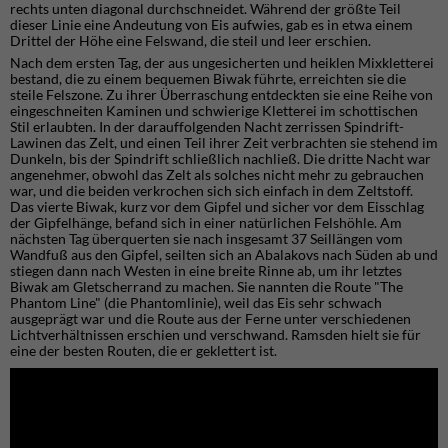
rechts unten diagonal durchschneidet. Während der größte Teil
dieser Linie eine Andeutung von Eis aufwies, gab es in etwa einem
Drittel der Höhe eine Felswand, die steil und leer erschien.
Nach dem ersten Tag, der aus ungesicherten und heiklen Mixkletterei
bestand, die zu einem bequemen Biwak führte, erreichten sie die
steile Felszone. Zu ihrer Überraschung entdeckten sie eine Reihe von
eingeschneiten Kaminen und schwierige Kletterei im schottischen
Stil erlaubten. In der darauffolgenden Nacht zerrissen Spindrift-
Lawinen das Zelt, und einen Teil ihrer Zeit verbrachten sie stehend im
Dunkeln, bis der Spindrift schließlich nachließ. Die dritte Nacht war
angenehmer, obwohl das Zelt als solches nicht mehr zu gebrauchen
war, und die beiden verkrochen sich sich einfach in dem Zeltstoff.
Das vierte Biwak, kurz vor dem Gipfel und sicher vor dem Eisschlag
der Gipfelhänge, befand sich in einer natürlichen Felshöhle. Am
nächsten Tag überquerten sie nach insgesamt 37 Seillängen vom
Wandfuß aus den Gipfel, seilten sich an Abalakovs nach Süden ab und
stiegen dann nach Westen in eine breite Rinne ab, um ihr letztes
Biwak am Gletscherrand zu machen. Sie nannten die Route "The
Phantom Line" (die Phantomlinie), weil das Eis sehr schwach
ausgeprägt war und die Route aus der Ferne unter verschiedenen
Lichtverhältnissen erschien und verschwand. Ramsden hielt sie für
eine der besten Routen, die er geklettert ist.