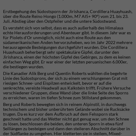
Erstbegehung des Südostsporn der Jirishanca, Cordillera Huayhuash,
über die Route Reino Hongo (1.000m, M7 AI5+ 90°) vom 21. bis 23.
Juli. Abstieg über den Ostpfeiler und die untere Südostwand.
Es versteht sich von selbst, dass es auch außerhalb des Himalaya
echte Herausforderungen und Abenteuer gibt. In diesem Jahr war es
für Piolets d'Or unmöglich, nicht auch eine Route aus den
südamerikanischen Anden hervorzuheben, wo im Jahr 2022 mehrere
herausragende Besteigungen durchgeführt wurden. Die Cordillera
Huayhuash beherbergt sehr spektakuläre Gipfel, darunter den
Jirishanca, einen der höchsten Gipfel des Gebirges, zu dem es keinen
einfachen Weg gibt. Er war einer der letzten peruanischen 6.000er,
die bestiegen wurden.
Die Kanadier Alik Berg und Quentin Roberts wählten die begehrte
Linie des Südostsprons, der sich zu einem verschlungenen Grat mit
riesigen Schnee- und Eispilzen entwickelt, bevor er auf die
senkrechte, vereiste Headwall aus Kalkstein trifft. Frühere Versuche
verschiedener Gruppen, diese Wand über die linke Seite des Sporns
zu erreichen, waren im tiefen Schnee zum Stillstand gekommen.
Berg und Roberts bewegten sich in reinem Alpinstil, in durchwegs
technischem und bisher unberührtem Gelände wobei sie Rucksäcke
trugen. Da es kurz vor dem Aufbruch auf dem Felssporn stark
geschneit hatte und das Wetter nicht gut genug war, um den Schnee
zu lösen, beschlossen die beiden, den unteren Sporn in etwa fünf
Seillängen zu besteigen und dann den steileren Abschnitt darüber in
der Südflanke zu umgehen. Hier kletterten sie in steilem, Mixed-