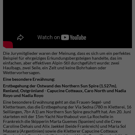
Die Jurymitglieder waren der Meinung, dass es sich um ein perfektes
Beispiel für ehrgeiziges Erkundungsbergsteigen handelte, das im
einfachen, aber effektiven Alpin-Stil durchgeführt wurde: zwei
Haulbags, zwei Seile, ein Zelt und keine Bohrhaken oder
Wettervorhersagen.
Eine besondere Erwähnung
:
Erstbegehung der Ostwand des Northern Sun Spire (1.527m)
,
Renland, Ostgrönland
-
Capucine Cotteaux, Caro North und Nadia
Royo
und
Nadia Royo
Eine besondere Erwähnung geht an das Frauen-Segel- und
Kletterteam, das die Erstbegehung der Via Sedna (780 m Kletterei, 16
Seillängen, 7b+ A1) am Northern Sun Spire geschafft hat. Am 20. Juni
starteten mit der 15m-Yacht Northabout von La Rochelle in
Frankreich die Skipperin Marta Guemes (Spanien) und die Crew
Caroline Dehais und Alix Jaekkel (beide Frankreich) und Maria Sol
Massera (Argentinien) sowie die Kletterer Capucine Cotteaux