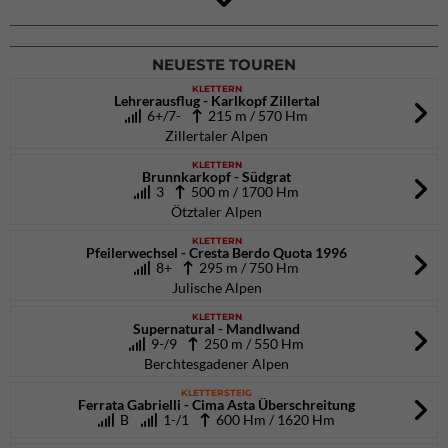
DAV Kletter- & Boulderzentrum München Süd (Thalkirchen)
26.09.2026
NEUESTE TOUREN
KLETTERN
Lehrerausflug - Karlkopf Zillertal
6+/7-
215 m / 570 Hm
Zillertaler Alpen
KLETTERN
Brunnkarkopf - Südgrat
3
500 m / 1700 Hm
Ötztaler Alpen
KLETTERN
Pfeilerwechsel - Cresta Berdo Quota 1996
8+
295 m / 750 Hm
Julische Alpen
KLETTERN
Supernatural - Mandlwand
9-/9
250 m / 550 Hm
Berchtesgadener Alpen
KLETTERSTEIG
Ferrata Gabrielli - Cima Asta Überschreitung
B
1-/1
600 Hm / 1620 Hm