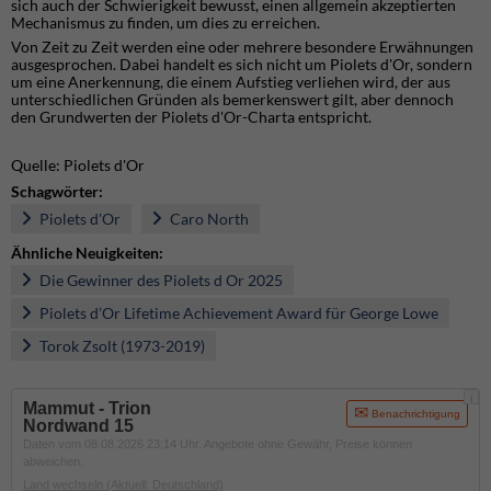
sich auch der Schwierigkeit bewusst, einen allgemein akzeptierten
Mechanismus zu finden, um dies zu erreichen.
Von Zeit zu Zeit werden eine oder mehrere besondere Erwähnungen
ausgesprochen. Dabei handelt es sich nicht um Piolets d'Or, sondern
um eine Anerkennung, die einem Aufstieg verliehen wird, der aus
unterschiedlichen Gründen als bemerkenswert gilt, aber dennoch
den Grundwerten der Piolets d'Or-Charta entspricht.
Quelle: Piolets d'Or
Schagwörter:
Piolets d'Or
Caro North
Ähnliche Neuigkeiten:
Die Gewinner des Piolets d Or 2025
Piolets d’Or Lifetime Achievement Award für George Lowe
Torok Zsolt (1973-2019)
i
Mammut - Trion
Benachrichtigung
Nordwand 15
Daten vom 08.08.2026 23:14 Uhr. Angebote ohne Gewähr, Preise können
abweichen.
Land wechseln
(Aktuell: Deutschland)