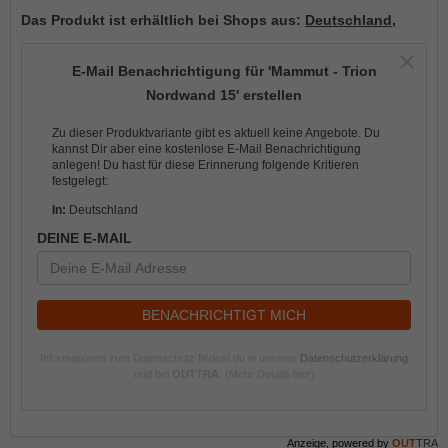
Das Produkt ist erhältlich bei Shops aus:
Deutschland
,
E-Mail Benachrichtigung für 'Mammut - Trion
Nordwand 15' erstellen
Zu dieser Produktvariante gibt es aktuell keine Angebote. Du
kannst Dir aber eine kostenlose E-Mail Benachrichtigung
anlegen! Du hast für diese Erinnerung folgende Kritieren
festgelegt:
In:
Deutschland
DEINE E-MAIL
BENACHRICHTIGT MICH
Informationen zum Datenschutz findest du in unserer
Datenschutzerklärung
und bei
OUTTRA
.
(Mehr Details hier)
Anzeige, powered by
OUT
TRA