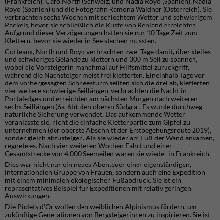
(Frankreich), Caro North (Schweiz) und Nadia Royo (Spanien), Nadia
Royo (Spanien) und die Fotografin Ramona Waldner (Österreich). Sie
verbrachten sechs Wochen mit schlechtem Wetter und schwierigem
Packeis, bevor sie schließlich die Küste von Renland erreichten.
Aufgrund dieser Verzögerungen hatten sie nur 10 Tage Zeit zum
Klettern, bevor sie wieder in See stechen mussten.
Cotteaux, North und Royo verbrachten zwei Tage damit, über steiles
und schwieriges Gelände zu klettern und 300 m Seil zu spannen,
wobei die Vorsteigerin manchmal auf Hilfsmittel zurückgriff,
während die Nachsteiger meist frei kletterten. Eineinhalb Tage vor
dem vorhergesagten Schneesturm seilten sich die drei ab, kletterten
vier weitere schwierige Seillängen, verbrachten die Nacht in
Portaledges und erreichten am nächsten Morgen nach weiteren
sechs Seillängen (6a-6b), den oberen Südgrat. Es wurde durchweg
natürliche Sicherung verwendet. Das aufkommende Wetter
veranlasste sie, nicht die einfache Kletterpartie zum Gipfel zu
unternehmen (der oberste Abschnitt der Erstbegehungsroute 2019),
sonder gleich abzusteigen. Als sie wieder am Fuß der Wand ankamen,
regnete es. Nach vier weiteren Wochen Fahrt und einer
Gesamtstrecke von 4.000 Seemeilen waren sie wieder in Frankreich.
Dies war nicht nur ein neues Abenteuer einer eigenständigen,
internationalen Gruppe von Frauen, sondern auch eine Expedition
mit einem minimalen ökologischen Fußabdruck. Sie ist ein
repräsentatives Beispiel für Expeditionen mit relativ geringen
Auswirkungen.
Die Piolets d'Or wollen den weiblichen Alpinismus fördern, um
zukünftige Generationen von Bergsteigerinnen zu inspirieren. Sie ist