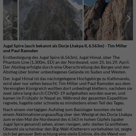
Jugal Spire (auch bekannt als Dorje Lhakpa II, 6.563m) - Tim Miller
und Paul Ramsden
Erstbesteigung des Jugal Spire (6.563m), Jugal Himal, über The
Phantom Line (1.300m, ED) an der Nordwand, vom 25. bis 29. April.
Der Abstieg erfolgte durch eine Überschreitung des Berges und den
Abstieg über bisher unbestiegenes Gelände im Süden und Westen.
Der Jugal Himal ist das nächstgelegene Hochgebirge zu Kathmandu,
wird aber nur selten besucht. Tim Miller und Paul Ramsden aus dem
Vereinigten Königreich wollten dort unbedingt klettern, nachdem sie
zwei Jahre lang durch COVID-19 aufgehalten worden waren, und
kamen im Frühjahr in Nepal an. Während der gesamten Expedition
regnete, hagelte oder schneite es mindestens einen Teil des Tages.
Nach einem viertägigen Aufstieg zum Basislager konnten sie bei
einem Akklimatisierungsausflug über den Westgrat des Dorje Lhakpa
zum ersten Mal die Nordwand des 6.563 m hohen Gipfels (später
Jugal Spire genannt) sehen, einen riesigen, sehr steilen Granitfelsen.
Obwohl sie scheinbar den Big-Wall-Kletterern vorbehalten ist, zeigte
sich bei genauer Betrachtung eine steile Eislinie, die die Wand von