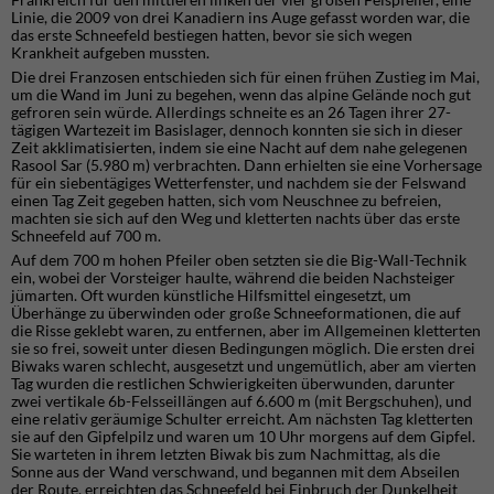
Linie, die 2009 von drei Kanadiern ins Auge gefasst worden war, die
das erste Schneefeld bestiegen hatten, bevor sie sich wegen
Krankheit aufgeben mussten.
Die drei Franzosen entschieden sich für einen frühen Zustieg im Mai,
um die Wand im Juni zu begehen, wenn das alpine Gelände noch gut
gefroren sein würde. Allerdings schneite es an 26 Tagen ihrer 27-
tägigen Wartezeit im Basislager, dennoch konnten sie sich in dieser
Zeit akklimatisierten, indem sie eine Nacht auf dem nahe gelegenen
Rasool Sar (5.980 m) verbrachten. Dann erhielten sie eine Vorhersage
für ein siebentägiges Wetterfenster, und nachdem sie der Felswand
einen Tag Zeit gegeben hatten, sich vom Neuschnee zu befreien,
machten sie sich auf den Weg und kletterten nachts über das erste
Schneefeld auf 700 m.
Auf dem 700 m hohen Pfeiler oben setzten sie die Big-Wall-Technik
ein, wobei der Vorsteiger haulte, während die beiden Nachsteiger
jümarten. Oft wurden künstliche Hilfsmittel eingesetzt, um
Überhänge zu überwinden oder große Schneeformationen, die auf
die Risse geklebt waren, zu entfernen, aber im Allgemeinen kletterten
sie so frei, soweit unter diesen Bedingungen möglich. Die ersten drei
Biwaks waren schlecht, ausgesetzt und ungemütlich, aber am vierten
Tag wurden die restlichen Schwierigkeiten überwunden, darunter
zwei vertikale 6b-Felsseillängen auf 6.600 m (mit Bergschuhen), und
eine relativ geräumige Schulter erreicht. Am nächsten Tag kletterten
sie auf den Gipfelpilz und waren um 10 Uhr morgens auf dem Gipfel.
Sie warteten in ihrem letzten Biwak bis zum Nachmittag, als die
Sonne aus der Wand verschwand, und begannen mit dem Abseilen
der Route, erreichten das Schneefeld bei Einbruch der Dunkelheit