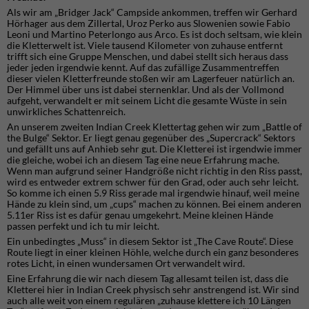
Als wir am „Bridger Jack“ Campside ankommen, treffen wir Gerhard
Hörhager aus dem Zillertal, Uroz Perko aus Slowenien sowie Fabio
Leoni und Martino Peterlongo aus Arco. Es ist doch seltsam, wie klein
die Kletterwelt ist. Viele tausend Kilometer von zuhause entfernt
trifft sich eine Gruppe Menschen, und dabei stellt sich heraus dass
jeder jeden irgendwie kennt. Auf das zufällige Zusammentreffen
dieser vielen Kletterfreunde stoßen wir am Lagerfeuer natürlich an.
Der Himmel über uns ist dabei sternenklar. Und als der Vollmond
aufgeht, verwandelt er mit seinem Licht die gesamte Wüste in sein
unwirkliches Schattenreich.
An unserem zweiten Indian Creek Klettertag gehen wir zum „Battle of
the Bulge“ Sektor. Er liegt genau gegenüber des „Supercrack“ Sektors
und gefällt uns auf Anhieb sehr gut. Die Kletterei ist irgendwie immer
die gleiche, wobei ich an diesem Tag eine neue Erfahrung mache.
Wenn man aufgrund seiner Handgröße nicht richtig in den Riss passt,
wird es entweder extrem schwer für den Grad, oder auch sehr leicht.
So komme ich einen 5.9 Riss gerade mal irgendwie hinauf, weil meine
Hände zu klein sind, um „cups“ machen zu können. Bei einem anderen
5.11er Riss ist es dafür genau umgekehrt. Meine kleinen Hände
passen perfekt und ich tu mir leicht.
Ein unbedingtes „Muss“ in diesem Sektor ist „The Cave Route“. Diese
Route liegt in einer kleinen Höhle, welche durch ein ganz besonderes
rotes Licht, in einen wundersamen Ort verwandelt wird.
Eine Erfahrung die wir nach diesem Tag allesamt teilen ist, dass die
Kletterei hier in Indian Creek physisch sehr anstrengend ist. Wir sind
auch alle weit von einem regulären „zuhause klettere ich 10 Längen