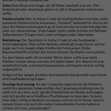
Seile:
Viele Risse sind länger als 30 Meter, weshalb man ein 70m
Einfachseil oder überhaupt gleich ein 60 m Doppelseil mitnehmen
sollte.
Kletterschuhe:
Wer in Indian Creek vernünftig klettern möchte, sollte
passende Kletterschuhe einpacken. „Passend“ bedeutet für die Locals
dass die Kletterschuhe gleich groß sind wie die normale Schuhgröße,
oder nur etwas kleiner. Viele haben relativ steife Schuhe mit flachem
Zehenbereich (Fingerrisse!), und richtigen Leder Oberteilen.
Bekleidung:
Der Sandstein in Indian Creek ist wie Sandpapier /
Schmirgelpapier. Man sollte deshalb unbedingt lange Hosen und ev.
sogar auch ein langärmliges Klettershirt einpacken. Dicke
Baumwollstoffe sind bei den Hosen dünnen Synthetics vorzuziehen.
An den Felsen weht oft ein kalter Wind, daher sollte man beim
Klettern immer etwas warmes mit dabei haben. Am Abend wird es
empfindlich kalt, und ohne Daunenjacke und Haube wird es richtig
ungemütlich.
Aufgrund der langen direkten Sonneneinstrahlung sollte man immer
eine Kopfbedeckung tragen.
Sonstige Ausrüstung:
An den Campsites deponieren die Kletterer
meist ihre gesamten Lebensmittel, die Campingausstattung usw. Es
zahlt sich aus eine „tarp“ (große Plastikfolie) am Boden aufzulegen,
und sich große verschließbare Plastikboxen zu besorgen. So kann
man alles richtig ordentlich verstauen und hat nicht immer Sand in
seinem Essen und auch die vielen freilaufenden Hunde haben es
schwer sich was „auszuborgen“!