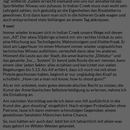
Tag“ entfernt. Zudem erreicht niemand von uns nur annähernd das
Sportkletter Niveau von zuhause. In Indian Creek muss man wohl sein
Lehrgeld zahlen, sich geduldig an die Eigenheiten des Risskletterns
gewöhnen. Erst dann kann man sich in die höheren Grade wagen und
auch entsprechend viele Seillängen an einem Tag abknipsen.
9 mm!
Immer wieder kreuzen sich in Indian Creek unsere Wege mit denen
von „Alf“. Der etwa 50jährige scheint mir ein rechtes Unikat zu sein,
eine Mischung aus Technikgenie, Wahnsinnigem und Kletterfreak. Er
lässt am Lagerfeuer im einen Moment immer wieder unglaubliches
technisches Wissen aufblitzen, verteufelt dann aber im anderen
Moment die Leute aus der Stadt, die amerikanische „Diktatur“ und
das gesamte „fuc.... System“. Er kennt jede Route die wir nennen, kann
einem über jeden Sektor alles erzählen und berichtet von vielen
Begehungen bis 5.13. Als Alf erfährt, dass ich noch nie mit einer
Pistole geschossen haben, beginnt er nur ungläubig den Kopf zu
schütteln. „How can a man not know, how to shoot guns?“
Als er mir anbietet, mein gutes demokratisches Recht zu nützen, die
Kunst der Amerikanischen Selbstverteidigung zu erlernen, nehme ich
die Einladung an.
Am nächsten Vormittag werde ich dann von Alf ausführlich in die
Kunst des „gun shooting“ eingeführt. Nach einigen Probeläufen ohne
Patrone, lasse ich dann meinem schmutzigen Gegenüber, einem
gesetzlosen Sandstein Männchen keine Chance.
So, nun hätten wir auch das! Jetzt bin ich tatsächlich mit allem was
dazu gehört im Wilden Westen gelandet.