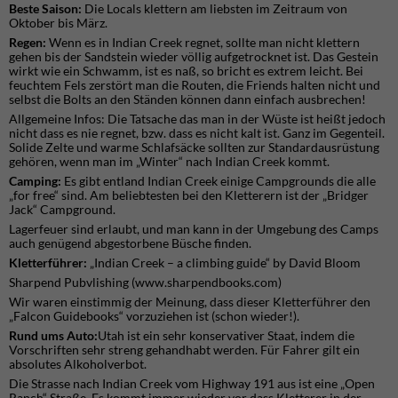
Beste Saison:
Die Locals klettern am liebsten im Zeitraum von
Oktober bis März.
Regen:
Wenn es in Indian Creek regnet, sollte man nicht klettern
gehen bis der Sandstein wieder völlig aufgetrocknet ist. Das Gestein
wirkt wie ein Schwamm, ist es naß, so bricht es extrem leicht. Bei
feuchtem Fels zerstört man die Routen, die Friends halten nicht und
selbst die Bolts an den Ständen können dann einfach ausbrechen!
Allgemeine Infos: Die Tatsache das man in der Wüste ist heißt jedoch
nicht dass es nie regnet, bzw. dass es nicht kalt ist. Ganz im Gegenteil.
Solide Zelte und warme Schlafsäcke sollten zur Standardausrüstung
gehören, wenn man im „Winter“ nach Indian Creek kommt.
Camping:
Es gibt entland Indian Creek einige Campgrounds die alle
„for free“ sind. Am beliebtesten bei den Kletterern ist der „Bridger
Jack“ Campground.
Lagerfeuer sind erlaubt, und man kann in der Umgebung des Camps
auch genügend abgestorbene Büsche finden.
Kletterführer:
„Indian Creek – a climbing guide“ by David Bloom
Sharpend Pubvlishing (www.sharpendbooks.com)
Wir waren einstimmig der Meinung, dass dieser Kletterführer den
„Falcon Guidebooks“ vorzuziehen ist (schon wieder!).
Rund ums Auto:
Utah ist ein sehr konservativer Staat, indem die
Vorschriften sehr streng gehandhabt werden. Für Fahrer gilt ein
absolutes Alkoholverbot.
Die Strasse nach Indian Creek vom Highway 191 aus ist eine „Open
Ranch“ Straße. Es kommt immer wieder vor dass Kletterer in der