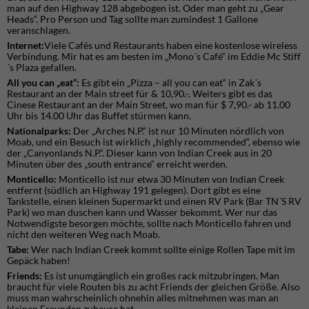
man auf den Highway 128 abgebogen ist. Oder man geht zu „Gear
Heads“. Pro Person und Tag sollte man zumindest 1 Gallone
veranschlagen.
Internet:
Viele Cafés und Restaurants haben eine kostenlose wireless
Verbindung. Mir hat es am besten im „Mono´s Café“ im Eddie Mc Stiff
´s Plaza gefallen.
All you can „eat“:
Es gibt ein „Pizza – all you can eat“ in Zak´s
Restaurant an der Main street für & 10,90.-. Weiters gibt es das
Cinese Restaurant an der Main Street, wo man für $ 7,90.- ab 11.00
Uhr bis 14.00 Uhr das Buffet stürmen kann.
Nationalparks:
Der „Arches N.P.“ ist nur 10 Minuten nördlich von
Moab, und ein Besuch ist wirklich „highly recommended“, ebenso wie
der „Canyonlands N.P.“. Dieser kann von Indian Creek aus in 20
Minuten über des „south entrance“ erreicht werden.
Monticello:
Monticello ist nur etwa 30 Minuten von Indian Creek
entfernt (südlich an Highway 191 gelegen). Dort gibt es eine
Tankstelle, einen kleinen Supermarkt und einen RV Park (Bar TN´S RV
Park) wo man duschen kann und Wasser bekommt. Wer nur das
Notwendigste besorgen möchte, sollte nach Monticello fahren und
nicht den weiteren Weg nach Moab.
Tabe:
Wer nach Indian Creek kommt sollte einige Rollen Tape mit im
Gepäck haben!
Friends:
Es ist unumgänglich ein großes rack mitzubringen. Man
braucht für viele Routen bis zu acht Friends der gleichen Größe. Also
muss man wahrscheinlich ohnehin alles mitnehmen was man an
kleinen Freunden zuhause hat.