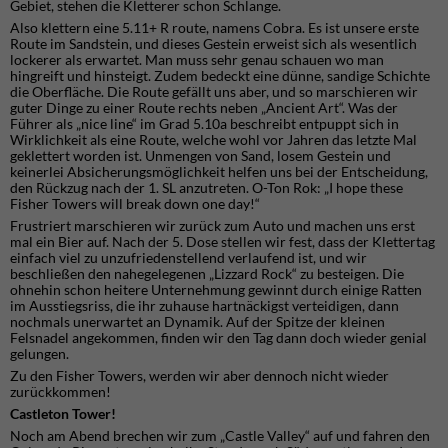
Gebiet, stehen die Kletterer schon Schlange.
Also klettern eine 5.11+ R route, namens Cobra. Es ist unsere erste
Route im Sandstein, und dieses Gestein erweist sich als wesentlich
lockerer als erwartet. Man muss sehr genau schauen wo man
hingreift und hinsteigt. Zudem bedeckt eine dünne, sandige Schichte
die Oberfläche. Die Route gefällt uns aber, und so marschieren wir
guter Dinge zu einer Route rechts neben „Ancient Art“. Was der
Führer als „nice line“ im Grad 5.10a beschreibt entpuppt sich in
Wirklichkeit als eine Route, welche wohl vor Jahren das letzte Mal
geklettert worden ist. Unmengen von Sand, losem Gestein und
keinerlei Absicherungsmöglichkeit helfen uns bei der Entscheidung,
den Rückzug nach der 1. SL anzutreten. O-Ton Rok: „I hope these
Fisher Towers will break down one day!“
Frustriert marschieren wir zurück zum Auto und machen uns erst
mal ein Bier auf. Nach der 5. Dose stellen wir fest, dass der Klettertag
einfach viel zu unzufriedenstellend verlaufend ist, und wir
beschließen den nahegelegenen „Lizzard Rock“ zu besteigen. Die
ohnehin schon heitere Unternehmung gewinnt durch einige Ratten
im Ausstiegsriss, die ihr zuhause hartnäckigst verteidigen, dann
nochmals unerwartet an Dynamik. Auf der Spitze der kleinen
Felsnadel angekommen, finden wir den Tag dann doch wieder genial
gelungen.
Zu den Fisher Towers, werden wir aber dennoch nicht wieder
zurückkommen!
Castleton Tower!
Noch am Abend brechen wir zum „Castle Valley“ auf und fahren den