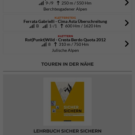
9-/9
250 m / 550 Hm
Berchtesgadener Alpen
KLETTERSTEIG
Ferrata Gabrielli - Cima Asta Überschreitung
B
1-/1
600 Hm / 1620 Hm
KLETTERN
Rot(Punkt)Wild - Cresta Berdo Quota 2012
8
310 m / 750 Hm
Julische Alpen
TOUREN IN DER NÄHE
LEHRBUCH SICHER SICHERN