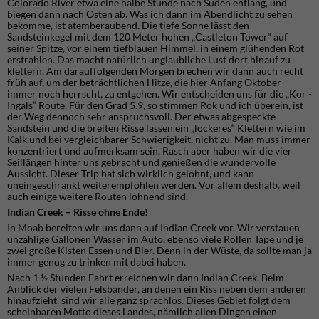
Colorado River etwa eine halbe Stunde nach Süden entlang, und
biegen dann nach Osten ab. Was ich dann im Abendlicht zu sehen
bekomme, ist atemberaubend. Die tiefe Sonne lässt den
Sandsteinkegel mit dem 120 Meter hohen „Castleton Tower“ auf
seiner Spitze, vor einem tiefblauen Himmel, in einem glühenden Rot
erstrahlen. Das macht natürlich unglaubliche Lust dort hinauf zu
klettern. Am darauffolgenden Morgen brechen wir dann auch recht
früh auf, um der beträchtlichen Hitze, die hier Anfang Oktober
immer noch herrscht, zu entgehen. Wir entscheiden uns für die „Kor -
Ingals“ Route. Für den Grad 5.9, so stimmen Rok und ich überein, ist
der Weg dennoch sehr anspruchsvoll. Der etwas abgespeckte
Sandstein und die breiten Risse lassen ein „lockeres“ Klettern wie im
Kalk und bei vergleichbarer Schwierigkeit, nicht zu. Man muss immer
konzentriert und aufmerksam sein. Rasch aber haben wir die vier
Seillängen hinter uns gebracht und genießen die wundervolle
Aussicht. Dieser Trip hat sich wirklich gelohnt, und kann
uneingeschränkt weiterempfohlen werden. Vor allem deshalb, weil
auch einige weitere Routen lohnend sind.
Indian Creek – Risse ohne Ende!
In Moab bereiten wir uns dann auf Indian Creek vor. Wir verstauen
unzählige Gallonen Wasser im Auto, ebenso viele Rollen Tape und je
zwei große Kisten Essen und Bier. Denn in der Wüste, da sollte man ja
immer genug zu trinken mit dabei haben.
Nach 1 ½ Stunden Fahrt erreichen wir dann Indian Creek. Beim
Anblick der vielen Felsbänder, an denen ein Riss neben dem anderen
hinaufzieht, sind wir alle ganz sprachlos. Dieses Gebiet folgt dem
scheinbaren Motto dieses Landes, nämlich allen Dingen einen