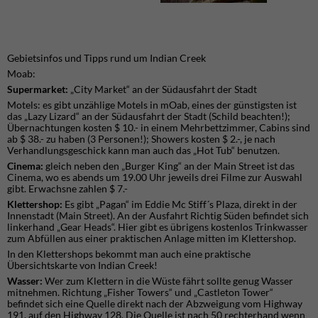
Gebietsinfos und Tipps rund um Indian Creek
Moab:
Supermarket:
„City Market“ an der Südausfahrt der Stadt
Motels: es gibt unzählige Motels in mOab, eines der günstigsten ist
das „Lazy Lizard“ an der Südausfahrt der Stadt (Schild beachten!);
Übernachtungen kosten $ 10.- in einem Mehrbettzimmer, Cabins sind
ab $ 38.- zu haben (3 Personen!); Showers kosten $ 2.-, je nach
Verhandlungsgeschick kann man auch das „Hot Tub“ benutzen.
Cinema:
gleich neben den „Burger King“ an der Main Street ist das
Cinema, wo es abends um 19.00 Uhr jeweils drei Filme zur Auswahl
gibt. Erwachsne zahlen $ 7.-
Klettershop:
Es gibt „Pagan“ im Eddie Mc Stiff´s Plaza, direkt in der
Innenstadt (Main Street). An der Ausfahrt Richtig Süden befindet sich
linkerhand „Gear Heads“. Hier gibt es übrigens kostenlos Trinkwasser
zum Abfüllen aus einer praktischen Anlage mitten im Klettershop.
In den Klettershops bekommt man auch eine praktische
Übersichtskarte von Indian Creek!
Wasser:
Wer zum Klettern in die Wüste fährt sollte genug Wasser
mitnehmen. Richtung „Fisher Towers“ und „Castleton Tower“
befindet sich eine Quelle direkt nach der Abzweigung vom Highway
191, auf den Highway 128. Die Quelle ist nach 50 rechterhand wenn