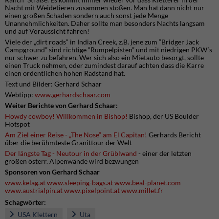
Nacht mit Weidetieren zusammen stoßen. Man hat dann nicht nur
einen großen Schaden sondern auch sonst jede Menge
Unannehmlichkeiten. Daher sollte man besonders Nachts langsam
und auf Voraussicht fahren!
Viele der „dirt roads“ in Indian Creek, z.B. jene zum “Bridger Jack
Campground” sind richtige “Rumpelpisten” und mit niedrigen PKW´s
nur schwer zu befahren. Wer sich also ein Mietauto besorgt, sollte
einen Truck nehmen, oder zumindest darauf achten dass die Karre
einen ordentlichen hohen Radstand hat.
Text und Bilder: Gerhard Schaar
Webtipp:
www.gerhardschaar.com
Weiter Berichte von Gerhard Schaar:
Howdy cowboy! Willkommen in Bishop!
Bishop, der US Boulder
Hotspot
Am Ziel einer Reise - „The Nose“ am El Capitan!
Gerhards Bericht
über die berühmteste Granittour der Welt
Der längste Tag - Neutour in der Grüblwand
- einer der letzten
großen österr. Alpenwände wird bezwungen
Sponsoren von Gerhard Schaar
www.kelag.at
www.sleeping-bags.at
www.beal-planet.com
www.austrialpin.at
www.pixelpoint.at
www.millet.fr
Schagwörter:
USA Klettern
Uta