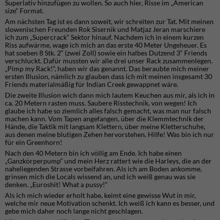
Superlativ hinzufügen zu wollen. So auch hier, Risse im „American
size“ Format.
Am nächsten Tag ist es dann soweit, wir schreiten zur Tat. Mit meinen
slowenischen Freunden Rok Sisernik und Matjaz Jeran marschiere
ich zum „Supercrack“ Sektor hinauf. Nachdem ich in einem kurzen
Riss aufwärme, wage ich mich an das erste 40 Meter Ungeheuer. Es
hat soeben 8 Stk. 2“ (zwei Zoll) sowie ein halbes Dutzend 3“ Friends
verschluckt. Dafür mussten wir alle drei unser Rack zusammenlegen.
„Pimp my Rack!“, haben wir das genannt. Das beraubte mich meiner
ersten Illusion, nämlich zu glauben dass ich mit meinen insgesamt 30
Friends materialmäßig für Indian Creek gewappnet wäre.
Die zweite Illusion wich dann mich lautem Keuchen aus mir, als ich in
ca. 20 Metern rasten muss. Saubere Risstechnik, von wegen! Ich
glaube ich habe so ziemlich alles falsch gemacht, was man nur falsch
machen kann. Vom Tapen angefangen, über die Klemmtechnik der
Hände, die Taktik mit langsam Klettern, über meine Kletterschuhe,
aus denen meine blutigen Zehen hervorstehen. Hilfe! Was bin ich nur
für ein Greenhorn!
Nach den 40 Metern bin ich völlig am Ende. Ich habe einen
„Ganzkörperpump“ und mein Herz rattert wie die Harleys, die an der
naheliegenden Strasse vorbeifahren. Als ich am Boden ankomme,
grinsen mich die Locals wissend an, und ich weiß genau was sie
denken. „Euroshit! What a pussy!“
Als ich mich wieder erholt habe, keimt eine gewisse Wut in mir,
welche mir neue Motivation schenkt. Ich weiß ich kann es besser, und
gebe mich daher noch lange nicht geschlagen.