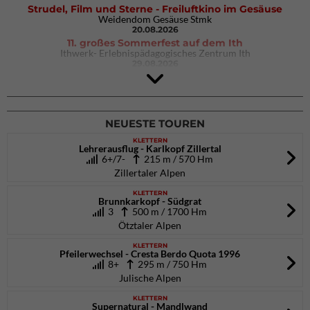
Strudel, Film und Sterne - Freiluftkino im Gesäuse
Weidendom Gesäuse Stmk
20.08.2026
11. großes Sommerfest auf dem Ith
Ithwerk- Erlebnispädagogisches Zentrum Ith
29.08.2026
4Blocs KIDS 2026
DAV Kletter- & Boulderzentrum München Süd (Thalkirchen)
26.09.2026
NEUESTE TOUREN
KLETTERN
Lehrerausflug - Karlkopf Zillertal
6+/7-
215 m / 570 Hm
Zillertaler Alpen
KLETTERN
Brunnkarkopf - Südgrat
3
500 m / 1700 Hm
Ötztaler Alpen
KLETTERN
Pfeilerwechsel - Cresta Berdo Quota 1996
8+
295 m / 750 Hm
Julische Alpen
KLETTERN
Supernatural - Mandlwand