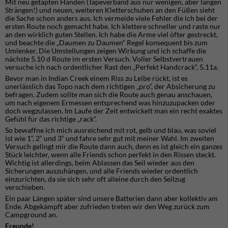
Mit neu getapten Händen (Tapeverband aus nur wenigen, aber langen
Strängen!) und neuen, weiteren Kletterschuhen an den Füßen sieht
die Sache schon anders aus. Ich vermeide viele Fehler die ich bei der
ersten Route noch gemacht habe. Ich klettere schneller und raste nur
an den wirklich guten Stellen. Ich habe die Arme viel öfter gestreckt,
und beachte die „Daumen zu Daumen“ Regel konsequent bis zum
Umlenker. Die Umstellungen zeigen Wirkung und ich schaffe die
nächste 5.10 d Route im ersten Versuch. Voller Selbstvertrauen
versuche ich nach ordentlicher Rast den „Perfekt Handcrack“, 5.11a.
Bevor man in Indian Creek einem Riss zu Leibe rückt, ist es
unerlässlich das Topo nach dem richtigen „pro“, der Absicherung zu
befragen. Zudem sollte man sich die Route auch genau anschauen,
um nach eigenem Ermessen entsprechend was hinzuzupacken oder
doch wegzulassen. Im Laufe der Zeit entwickelt man ein recht exaktes
Gefühl für das richtige „rack“.
So bewaffne ich mich ausreichend mit rot, gelb und blau, was soviel
ist wie 1“, 2“ und 3“ und fahre sehr gut mit meiner Wahl. Im zweiten
Versuch gelingt mir die Route dann auch, denn es ist gleich ein ganzes
Stück leichter, wenn alle Friends schon perfekt in den Rissen steckt.
Wichtig ist allerdings, beim Ablassen das Seil wieder aus den
Sicherungen auszuhängen, und alle Friends wieder ordentlich
einzurichten, da sie sich sehr oft alleine durch den Seilzug
verschieben.
Ein paar Längen später sind unsere Batterien dann aber kollektiv am
Ende. Abgekämpft aber zufrieden treten wir den Weg zurück zum
Campground an.
Freunde!