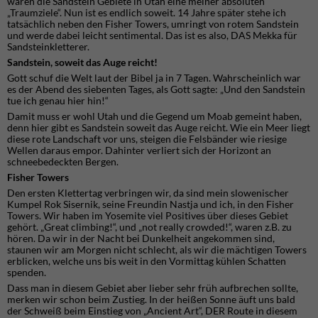
waren die Sandstein Gebiete in Utah eine meiner absoluten
„Traumziele“. Nun ist es endlich soweit. 14 Jahre später stehe ich
tatsächlich neben den Fisher Towers, umringt von rotem Sandstein
und werde dabei leicht sentimental. Das ist es also, DAS Mekka für
Sandsteinkletterer.
Sandstein, soweit das Auge reicht!
Gott schuf die Welt laut der Bibel ja in 7 Tagen. Wahrscheinlich war
es der Abend des siebenten Tages, als Gott sagte: „Und den Sandstein
tue ich genau hier hin!“
Damit muss er wohl Utah und die Gegend um Moab gemeint haben,
denn hier gibt es Sandstein soweit das Auge reicht. Wie ein Meer liegt
diese rote Landschaft vor uns, steigen die Felsbänder wie riesige
Wellen daraus empor. Dahinter verliert sich der Horizont an
schneebedeckten Bergen.
Fisher Towers
Den ersten Klettertag verbringen wir, da sind mein slowenischer
Kumpel Rok Sisernik, seine Freundin Nastja und ich, in den Fisher
Towers. Wir haben im Yosemite viel Positives über dieses Gebiet
gehört. „Great climbing!“, und „not really crowded!“, waren z.B. zu
hören. Da wir in der Nacht bei Dunkelheit angekommen sind,
staunen wir am Morgen nicht schlecht, als wir die mächtigen Towers
erblicken, welche uns bis weit in den Vormittag kühlen Schatten
spenden.
Dass man in diesem Gebiet aber lieber sehr früh aufbrechen sollte,
merken wir schon beim Zustieg. In der heißen Sonne äuft uns bald
der Schweiß beim Einstieg von „Ancient Art“, DER Route in diesem