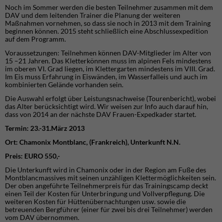
Noch im Sommer werden die besten Teilnehmer zusammen mit dem
DAV und dem leitenden Trainer die Planung der weiteren
Maßnahmen vornehmen, so dass sie noch in 2013 mit dem Training
beginnen können. 2015 steht schließlich eine Abschlussexpedition
auf dem Programm.
Voraussetzungen: Teilnehmen können DAV-Mitglieder im Alter von
15 –21 Jahren. Das Kletterkönnen muss im alpinen Fels mindestens
im oberen VI. Grad liegen, im Klettergarten mindestens im VIII. Grad.
Im Eis muss Erfahrung in Eiswänden, im Wasserfalleis und auch im
kombinierten Gelände vorhanden sein.
Die Auswahl erfolgt über Leistungsnachweise (Tourenbericht), wobei
das Alter berücksichtigt wird. Wir weisen zur Info auch darauf hin,
dass von 2014 an der nächste DAV Frauen-Expedkader startet.
Termin: 23.-31.März 2013
Ort: Chamonix Montblanc, (Frankreich), Unterkunft N.N.
Preis: EURO 550,-
Die Unterkunft wird in Chamonix oder in der Region am Fuße des
Montblancmassives mit seinen unzähligen Klettermöglichkeiten sein.
Der oben angeführte Teilnehmerpreis für das Trainingscamp deckt
einen Teil der Kosten für Unterbringung und Vollverpflegung. Die
weiteren Kosten für Hüttenübernachtungen usw. sowie die
betreuenden Bergführer (einer für zwei bis drei Teilnehmer) werden
vom DAV übernommen.