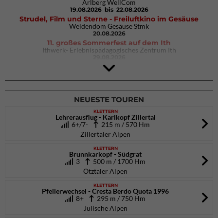
Arlberg WellCom
19.08.2026
bis 22.08.2026
Strudel, Film und Sterne - Freiluftkino im Gesäuse
Weidendom Gesäuse Stmk
20.08.2026
11. großes Sommerfest auf dem Ith
Ithwerk- Erlebnispädagogisches Zentrum Ith
29.08.2026
4Blocs KIDS 2026
DAV Kletter- & Boulderzentrum München Süd (Thalkirchen)
26.09.2026
NEUESTE TOUREN
KLETTERN
Lehrerausflug - Karlkopf Zillertal
6+/7-
215 m / 570 Hm
Zillertaler Alpen
KLETTERN
Brunnkarkopf - Südgrat
3
500 m / 1700 Hm
Ötztaler Alpen
KLETTERN
Pfeilerwechsel - Cresta Berdo Quota 1996
8+
295 m / 750 Hm
Julische Alpen