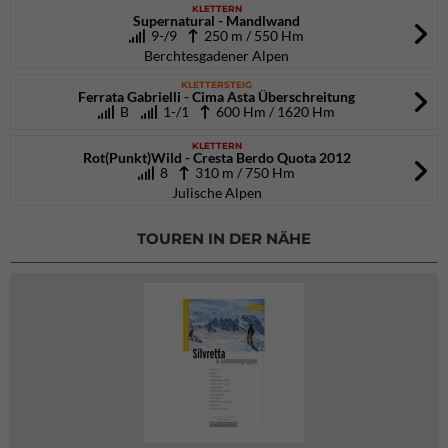
KLETTERN
Supernatural - Mandlwand
9-/9
250 m / 550 Hm
Berchtesgadener Alpen
KLETTERSTEIG
Ferrata Gabrielli - Cima Asta Überschreitung
B
1-/1
600 Hm / 1620 Hm
KLETTERN
Rot(Punkt)Wild - Cresta Berdo Quota 2012
8
310 m / 750 Hm
Julische Alpen
TOUREN IN DER NÄHE