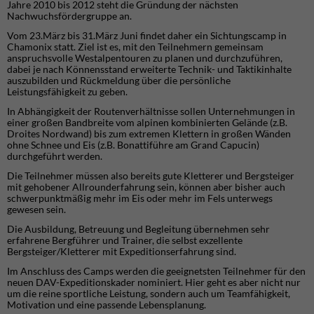
Jahre 2010 bis 2012 steht die Gründung der nächsten
Nachwuchsfördergruppe an.
Vom 23.März bis 31.März Juni findet daher ein Sichtungscamp in
Chamonix statt. Ziel ist es, mit den Teilnehmern gemeinsam
anspruchsvolle Westalpentouren zu planen und durchzuführen,
dabei je nach Könnensstand erweiterte Technik- und Taktikinhalte
auszubilden und Rückmeldung über die persönliche
Leistungsfähigkeit zu geben.
In Abhängigkeit der Routenverhältnisse sollen Unternehmungen in
einer großen Bandbreite vom alpinen kombinierten Gelände (z.B.
Droites Nordwand) bis zum extremen Klettern in großen Wänden
ohne Schnee und Eis (z.B. Bonattiführe am Grand Capucin)
durchgeführt werden.
Die Teilnehmer müssen also bereits gute Kletterer und Bergsteiger
mit gehobener Allrounderfahrung sein, können aber bisher auch
schwerpunktmäßig mehr im Eis oder mehr im Fels unterwegs
gewesen sein.
Die Ausbildung, Betreuung und Begleitung übernehmen sehr
erfahrene Bergführer und Trainer, die selbst exzellente
Bergsteiger/Kletterer mit Expeditionserfahrung sind.
Im Anschluss des Camps werden die geeignetsten Teilnehmer für den
neuen DAV-Expeditionskader nominiert. Hier geht es aber nicht nur
um die reine sportliche Leistung, sondern auch um Teamfähigkeit,
Motivation und eine passende Lebensplanung.