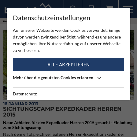
Datenschutzeinstellungen
Sollten Sie bereits ein Konto für unsere App haben, können Sie sich mit diesen Daten auch hier anmelden.
News
Neuigkeiten
Sichtungscamp Expedkader Herren 2015
Auf unserer Webseite werden Cookies verwendet. Einige
davon werden zwingend benötigt, während es uns andere
ermöglichen, Ihre Nutzererfahrung auf unserer Webseite
zu verbessern.
ALLE AKZEPTIEREN
Mehr über die genutzten Cookies erfahren
Datenschutz
16 JANUAR 2013
SICHTUNGSCAMP EXPEDKADER HERREN
2015
Neue Athleten für den Expedkader Herren 2015 gesucht - Einladung
zum Sichtungscamp
Nach dem erfolgreich verlaufenen Herren-Expeditionskader der