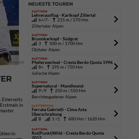
NEUESTE TOUREN
KLETTERN
Lehrerausflug - Karlkopf Zillertal
6+/7-
215 m / 570 Hm
Zillertaler Alpen
KLETTERN
Brunnkarkopf - Südgrat
3
500 m / 1700 Hm
Ötztaler Alpen
KLETTERN
Pfeilerwechsel - Cresta Berdo Quota 1996
t KVÖ/Wilhelm)
8+
295 m / 750 Hm
Julische Alpen
ER
KLETTERN
Supernatural - Mandlwand
9-/9
250 m / 550 Hm
Berchtesgadener Alpen
 Einerseits
 Erstmals in
KLETTERSTEIG
Ferrata Gabrielli - Cima Asta
kmaster
Überschreitung
B
1-/1
600 Hm / 1620 Hm
KLETTERN
Rot(Punkt)Wild - Cresta Berdo Quota
hlen in
2012