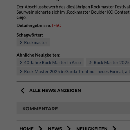
Der Abschlussbewerb des diesjährigen Rockmaster Festivals
Saurwein sicherte sich im „Rockmaster Boulder KO Contest“ i
Gejo.
Detailergebnisse
:
IFSC
Schagwörter:
Rockmaster
Ähnliche Neuigkeiten:
40 Jahre Rock Master in Arco
Rock Master 2025 
Rock Master 2025 in Garda Trentino - neues Format, al
ALLE NEWS ANZEIGEN
KOMMENTARE
HOME
NEWS
NEUIGKEITEN