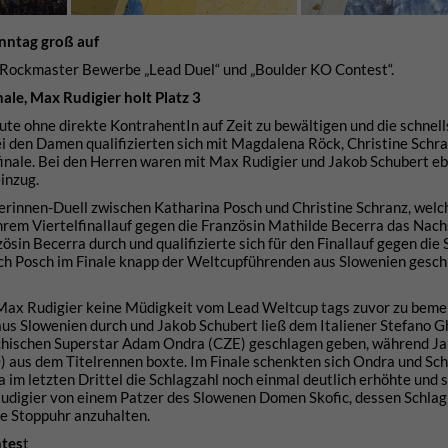
nntag groß auf
r Rockmaster Bewerbe „Lead Duel“ und „Boulder KO Contest“.
ale, Max Rudigier holt Platz 3
ute ohne direkte KontrahentIn auf Zeit zu bewältigen und die schnell
i den Damen qualifizierten sich mit Magdalena Röck, Christine Schr
lfinale. Bei den Herren waren mit Max Rudigier und Jakob Schubert e
einzug.
erinnen-Duell zwischen Katharina Posch und Christine Schranz, welc
ihrem Viertelfinallauf gegen die Französin Mathilde Becerra das Nac
ösin Becerra durch und qualifizierte sich für den Finallauf gegen die
sich Posch im Finale knapp der Weltcupführenden aus Slowenien gesc
i Max Rudigier keine Müdigkeit vom Lead Weltcup tags zuvor zu bem
aus Slowenien durch und Jakob Schubert ließ dem Italiener Stefano Gh
echischen Superstar Adam Ondra (CZE) geschlagen geben, während J
aus dem Titelrennen boxte. Im Finale schenkten sich Ondra und Sc
 im letzten Drittel die Schlagzahl noch einmal deutlich erhöhte und s
 Rudigier von einem Patzer des Slowenen Domen Skofic, dessen Schlag
ie Stoppuhr anzuhalten.
ntes
t