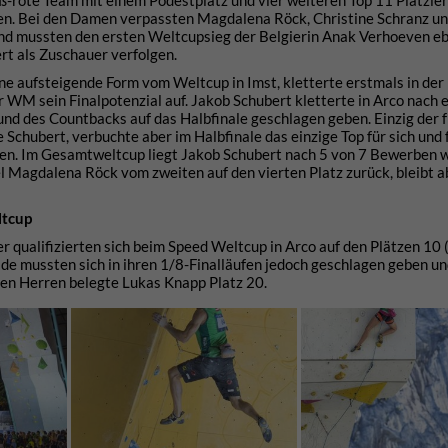
eiß-rote Team mit einem Podestplatz und vier weiteren Top 11 Platzie
en. Bei den Damen verpassten Magdalena Röck, Christine Schranz u
und mussten den ersten Weltcupsieg der Belgierin Anak Verhoeven eb
rt als Zuschauer verfolgen.
ne aufsteigende Form vom Weltcup in Imst, kletterte erstmals in der
r WM sein Finalpotenzial auf. Jakob Schubert kletterte in Arco nach 
rund des Countbacks auf das Halbfinale geschlagen geben. Einzig der 
chubert, verbuchte aber im Halbfinale das einzige Top für sich und 
ren. Im Gesamtweltcup liegt Jakob Schubert nach 5 von 7 Bewerben 
l Magdalena Röck vom zweiten auf den vierten Platz zurück, bleibt a
ltcup
r qualifizierten sich beim Speed Weltcup in Arco auf den Plätzen 10 
ide mussten sich in ihren 1/8-Finalläufen jedoch geschlagen geben u
 den Herren belegte Lukas Knapp Platz 20.