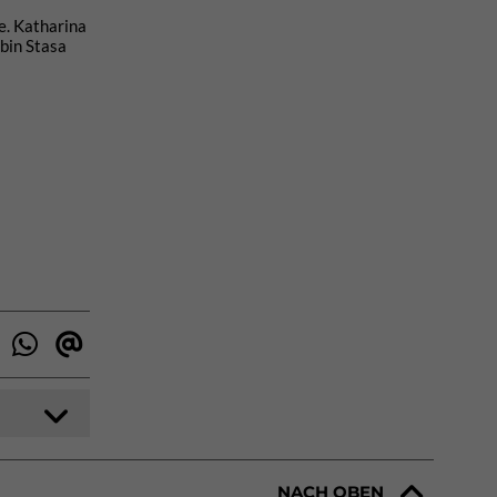
e. Katharina
rbin Stasa
NACH OBEN