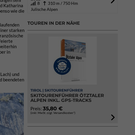
rungen sehr
8
310 m / 750 Hm
nd Katharina
Julische Alpen
enso wie die
TOUREN IN DER NÄHE
 laufenden
einer starken
französische
feierte
weiterhin
ber in
(Lach) und
nd beendeten
TIROL | SKITOURENFÜHRER
SKITOURENFÜHRER ÖTZTALER
ALPEN INKL. GPS-TRACKS
35,80 €
Preis:
(inkl. MwSt. zzgl. Versandkosten*)