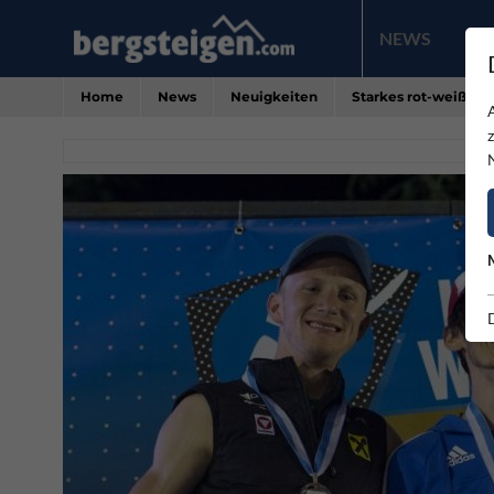
NEWS
PR
Home
News
Neuigkeiten
Starkes rot-weiß-r