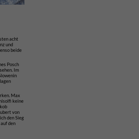
sten acht
anz und
benso beide
hes Posch
hsehen. Im
 Slowenin
hlagen
erken. Max
isolfi keine
akob
hubert von
ich den Sieg
 auf den