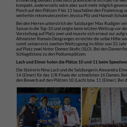
Erinnerung bleiben. Einerseits präsentierte sich das rot-w
kompakt, andererseits wäre aber auch mehr möglich gewes
Posch auf den Plätzen 9 bis 11 hauchdünn den Finaleinzug 
weiterhin rekonvaleszenten Jessica Pilz und Hannah Schube
Bei den Herren unterstrich der Salzburger Max Rudigier sei
Saison in die Top-10 und zeigte beim letzten Weltcup vor de
Vorstellung auf Platz zwei und musste sich erneut nur aufg
Altmeister Romain Desgranges erreichte die selbe Höhe wie S
somit seinen erst zweiten Weltcupsieg im Alter von 33 Jah
auf Platz zwei hinter Domen Skofic (SLO). Bei den Damen fie
Schlagdistanz zu den Podiumsplätzen.
Lach und Elmer holen die Plätze 10 und 11 beim Speedwe
Die Steirerin Nina Lach und die Salzburgerin Alexandra Elme
14 (Elmer) für das 1/8-Finale der schnellsten 16 Damen. Be
den Bewerb auf den Plätzen 10 (Lach) bzw. 11 (Elmer). Bei