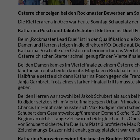
Österreicher zeigen bei den Rockmaster Bewerben am So
Die Kletterarena in Arco war heute Sonntag Schauplatz de
Katharina Posch und Jakob Schubert klettern ins Duell Fin
Beim „Rockmaster Lead Duel“ ist in der Qualifikation die Ro
Damen und Herren steigen in die direkten KO-Duelle auf. Be
Katharina Posch alle drei Österreicherinnen für das Vierte
Österreichischen Starter schnell genug für den Viertelfinal
Bei den Damen kam es im Viertelfinale zu einem Österreich
klar für sich entscheiden konnte. Magdalena Röck hatte in 
Halbfinale setzte sich dann Katharina Posch gegen die Franz
Janja Garnbret. Trotz eines starken Finalauftritts musste 
geben.
Bei den Herren war sowohl bei Jakob Schubert als auch be
Rudigier setzte sich im Viertelfinale gegen Urban Primozic 
Chance. Im Halbfinale musste sich Max Rudigier dem tsch
Schubert dem Gesamtweltcupführenden Domen Skofic (SLO) 
Beginn an nichts. Lange Zeit waren beide gleichauf bis Ondra
vor Schubert sicherte. Im Duell um Platz 3 profitierte Max
Zeitnehmungs-Buzzer nicht exakt genug platziert war um d
Katharina Saurwein gewinnt Rockmaster Boulder KO Co