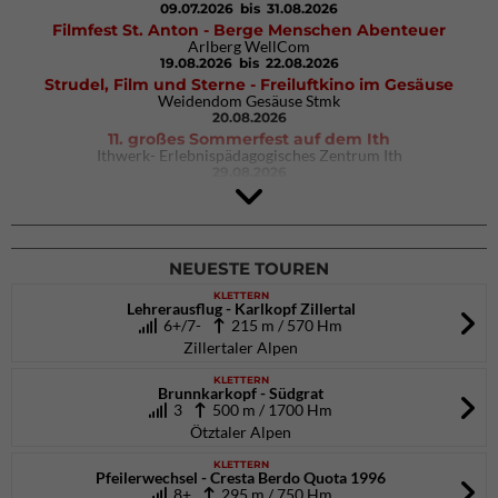
09.07.2026
bis 31.08.2026
Filmfest St. Anton - Berge Menschen Abenteuer
Arlberg WellCom
19.08.2026
bis 22.08.2026
Strudel, Film und Sterne - Freiluftkino im Gesäuse
Weidendom Gesäuse Stmk
20.08.2026
11. großes Sommerfest auf dem Ith
Ithwerk- Erlebnispädagogisches Zentrum Ith
29.08.2026
4Blocs KIDS 2026
DAV Kletter- & Boulderzentrum München Süd (Thalkirchen)
26.09.2026
NEUESTE TOUREN
KLETTERN
Lehrerausflug - Karlkopf Zillertal
6+/7-
215 m / 570 Hm
Zillertaler Alpen
KLETTERN
Brunnkarkopf - Südgrat
3
500 m / 1700 Hm
Ötztaler Alpen
KLETTERN
Pfeilerwechsel - Cresta Berdo Quota 1996
8+
295 m / 750 Hm