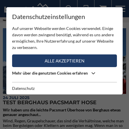
Datenschutzeinstellungen
Sollten Sie bereits ein Konto für unsere App haben, können Sie sich mit diesen Daten auch hier anmelden.
News
Neuigkeiten
Test Berghaus Pacsmart Hose
Auf unserer Webseite werden Cookies verwendet. Einige
davon werden zwingend benötigt, während es uns andere
ermöglichen, Ihre Nutzererfahrung auf unserer Webseite
zu verbessern.
ALLE AKZEPTIEREN
Mehr über die genutzten Cookies erfahren
Datenschutz
Die Berhaus Pacsmart Überhose ist sehr klein verpackbar und leicht
24 JULI 2025
TEST BERGHAUS PACSMART HOSE
Wir haben uns die leichte Pacsmart Überhose von Berghaus etwas
genauer angeschaut...
Wind, Regen, Graupelschauer, das sind die Verhältnisse, welche man
beim Bergsteigen oder Klettern am wenigsten mag. Wenn man in so