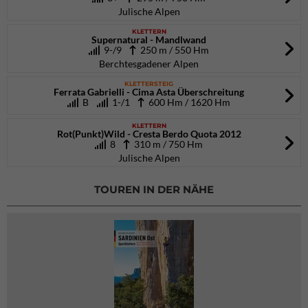
Julische Alpen
KLETTERN
Supernatural - Mandlwand
9-/9
250 m / 550 Hm
Berchtesgadener Alpen
KLETTERSTEIG
Ferrata Gabrielli - Cima Asta Überschreitung
B
1-/1
600 Hm / 1620 Hm
KLETTERN
Rot(Punkt)Wild - Cresta Berdo Quota 2012
8
310 m / 750 Hm
Julische Alpen
TOUREN IN DER NÄHE