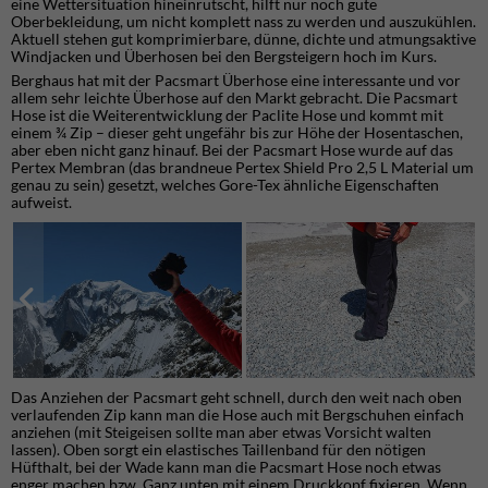
eine Wettersituation hineinrutscht, hilft nur noch gute
Oberbekleidung, um nicht komplett nass zu werden und auszukühlen.
Aktuell stehen gut komprimierbare, dünne, dichte und atmungsaktive
Windjacken und Überhosen bei den Bergsteigern hoch im Kurs.
Berghaus hat mit der Pacsmart Überhose eine interessante und vor
allem sehr leichte Überhose auf den Markt gebracht. Die Pacsmart
Hose ist die Weiterentwicklung der Paclite Hose und kommt mit
einem ¾ Zip – dieser geht ungefähr bis zur Höhe der Hosentaschen,
aber eben nicht ganz hinauf. Bei der Pacsmart Hose wurde auf das
Pertex Membran (das brandneue Pertex Shield Pro 2,5 L Material um
genau zu sein) gesetzt, welches Gore-Tex ähnliche Eigenschaften
aufweist.
Das Anziehen der Pacsmart geht schnell, durch den weit nach oben
verlaufenden Zip kann man die Hose auch mit Bergschuhen einfach
anziehen (mit Steigeisen sollte man aber etwas Vorsicht walten
lassen). Oben sorgt ein elastisches Taillenband für den nötigen
Hüfthalt, bei der Wade kann man die Pacsmart Hose noch etwas
enger machen bzw. Ganz unten mit einem Druckkopf fixieren. Wenn