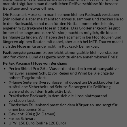
man sie trägt, kann man die seitlichen Reißverschlüsse für bessere
Belüftung auch etwas öffnen.
Die Pacsmart Hose kann man in einem kleinen Packsack verstauen
(wir rollen die aber meist einfach etwas zusammen und stecken sie so
in den Rucksack), so hat man für den Notfall immer eine leichte,
angenehm zu tragende Hose mit dabei. Das Größenangebot (es gibt
immer eine lange und kurze Version) macht es möglich, die ideale
Beinlänge zu finden. Wir haben die Pacsmart in bei Hochtouren und
längeren alpinen Routen mit dabei, aber auch bei MTB-Touren macht
sich die Hose im Grunde nicht im Rucksack bemerkbar.
Fazit bergsteigen.com:
Superleicht, atmungsaktiv, klein verstaubar
und funktionell, und das ganze noch zu einem annehmbaren Preis!
Pertex Pacsmart Hose von Berghaus
Pertex Shield Pro 2.5L: Wasserdicht und extrem atmungsaktiv –
für zuverlässigen Schutz vor Regen und Wind bei gleichzeitig
hohem Tragekomfort.
¾-lange Seitenreißverschlüsse mit doppelten Druckknöpfen für
zusätzliche Sicherheit und Schutz. Sie sorgen für Belüftung,
während du auf den Trails aktiv bist.
Praktischer Packsack, in dem sich die Hose platzsparend
verstauen lässt.
Elastisches Taillenband passt sich dem Körper an und sorgt für
einen bequemen Sitz.
Gewicht: 204 g (M Damen)
Farbe: Schwarz
UPV: 150 Euro (online 120 Euro)