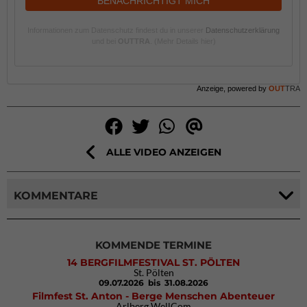
BENACHRICHTIGT MICH
Informationen zum Datenschutz findest du in unserer
Datenschutzerklärung
und bei
OUTTRA
.
(Mehr Details hier)
Anzeige, powered by
OUT
TRA
ALLE VIDEO ANZEIGEN
KOMMENTARE
KOMMENDE TERMINE
14 BERGFILMFESTIVAL ST. PÖLTEN
St. Pölten
09.07.2026
bis 31.08.2026
Filmfest St. Anton - Berge Menschen Abenteuer
Arlberg WellCom