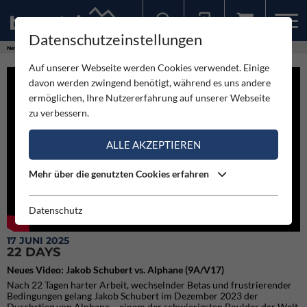
Datenschutzeinstellungen
Sollten Sie bereits ein Konto für unsere App haben, können Sie sich mit diesen Daten auch hier anmelden.
News
Videos
22 DAYS
Auf unserer Webseite werden Cookies verwendet. Einige
davon werden zwingend benötigt, während es uns andere
ermöglichen, Ihre Nutzererfahrung auf unserer Webseite
zu verbessern.
ALLE AKZEPTIEREN
Mehr über die genutzten Cookies erfahren
Datenschutz
17 JUNI 2025
22 DAYS
Neues Video: Jakob Schubert vs. Alphane (9A/V17)
Nach 22 Tagen harter Arbeit, wechselnder Betas und frustrierender
Bedingungen gelang Jakob Schubert im Dezember 2023 der
Durchstieg von Alphane – einem der schwierigsten Boulder der Welt