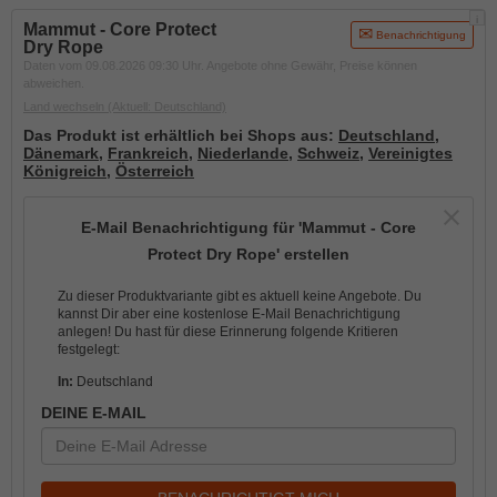
i
Mammut - Core Protect
Benachrichtigung
Dry Rope
Daten vom 09.08.2026 09:30 Uhr. Angebote ohne Gewähr, Preise können
abweichen.
Land wechseln
(Aktuell: Deutschland)
Das Produkt ist erhältlich bei Shops aus:
Deutschland
,
Dänemark
,
Frankreich
,
Niederlande
,
Schweiz
,
Vereinigtes
Königreich
,
Österreich
E-Mail Benachrichtigung für 'Mammut - Core
Protect Dry Rope' erstellen
Zu dieser Produktvariante gibt es aktuell keine Angebote. Du
kannst Dir aber eine kostenlose E-Mail Benachrichtigung
anlegen! Du hast für diese Erinnerung folgende Kritieren
festgelegt:
In:
Deutschland
DEINE E-MAIL