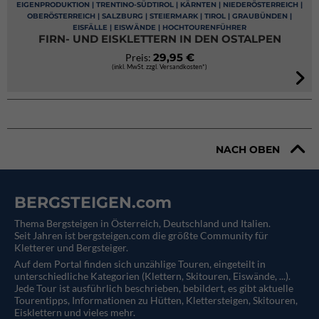
EIGENPRODUKTION | TRENTINO-SÜDTIROL | KÄRNTEN | NIEDERÖSTERREICH |
OBERÖSTERREICH | SALZBURG | STEIERMARK | TIROL | GRAUBÜNDEN |
EISFÄLLE | EISWÄNDE | HOCHTOURENFÜHRER
FIRN- UND EISKLETTERN IN DEN OSTALPEN
29,95 €
Preis:
(inkl. MwSt. zzgl. Versandkosten*)
NACH OBEN
BERGSTEIGEN.com
Thema Bergsteigen in Österreich, Deutschland und Italien.
Seit Jahren ist bergsteigen.com die größte Community für
Kletterer und Bergsteiger.
Auf dem Portal finden sich unzählige Touren, eingeteilt in
unterschiedliche Kategorien (Klettern, Skitouren, Eiswände, ...).
Jede Tour ist ausführlich beschrieben, bebildert, es gibt aktuelle
Tourentipps, Informationen zu Hütten, Klettersteigen, Skitouren,
Eisklettern und vieles mehr.