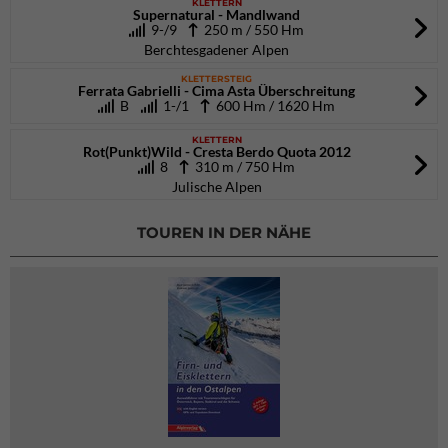
KLETTERN
Supernatural - Mandlwand
9-/9
250 m / 550 Hm
Berchtesgadener Alpen
KLETTERSTEIG
Ferrata Gabrielli - Cima Asta Überschreitung
B
1-/1
600 Hm / 1620 Hm
KLETTERN
Rot(Punkt)Wild - Cresta Berdo Quota 2012
8
310 m / 750 Hm
Julische Alpen
TOUREN IN DER NÄHE