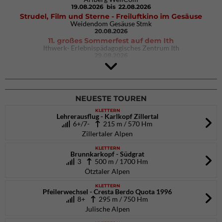
19.08.2026
bis 22.08.2026
Strudel, Film und Sterne - Freiluftkino im Gesäuse
Weidendom Gesäuse Stmk
20.08.2026
11. großes Sommerfest auf dem Ith
Ithwerk- Erlebnispädagogisches Zentrum Ith
29.08.2026
4Blocs KIDS 2026
DAV Kletter- & Boulderzentrum München Süd (Thalkirchen)
26.09.2026
NEUESTE TOUREN
KLETTERN
Lehrerausflug - Karlkopf Zillertal
6+/7-
215 m / 570 Hm
Zillertaler Alpen
KLETTERN
Brunnkarkopf - Südgrat
3
500 m / 1700 Hm
Ötztaler Alpen
KLETTERN
Pfeilerwechsel - Cresta Berdo Quota 1996
8+
295 m / 750 Hm
Julische Alpen