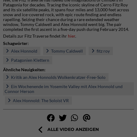
Patagonia for decades. Tracing the iconic skyline of Cerro Fitz Roy
and its six satellite peaks, it spans four miles and 13,000 feet across
snow and ice-covered rock, with epic route finding and endless
rapelling. Seizing their chance during a rare extended weather
window, Tommy Caldwell and Alex Honnold went big. The pair
completed the first ascent in a five-day push during February 2014.
Details zur Fitz Traverse findet ihr
hier
.
Schagwörter:
Alex Honnold
Tommy Caldwell
fitz roy
Patagonien Klettern
Ähnliche Neuigkeiten:
Kritik an Alex Honnolds Wolkenkratzer-Free-Solo
Ein Wochenende im Yosemite Valley mit Alex Honnold und
Connor Herson
Alex Honnold: The Soloist VR
ALLE VIDEO ANZEIGEN