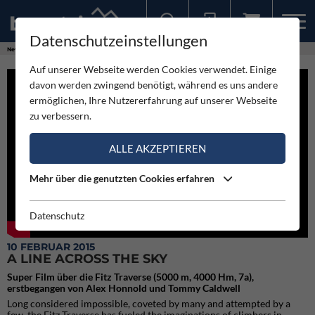
Datenschutzeinstellungen
Sollten Sie bereits ein Konto für unsere App haben, können Sie sich mit diesen Daten auch hier anmelden.
News
Videos
A Line Across The Sky
Auf unserer Webseite werden Cookies verwendet. Einige
davon werden zwingend benötigt, während es uns andere
ermöglichen, Ihre Nutzererfahrung auf unserer Webseite
zu verbessern.
ALLE AKZEPTIEREN
Mehr über die genutzten Cookies erfahren
Datenschutz
10 FEBRUAR 2015
A LINE ACROSS THE SKY
Super Film über die Fitz Traverse (5000 m, 4000 Hm, 7a),
erstbegangen von Alex Honnold und Tommy Caldwell
Long considered impossible, coveted by many and attempted by a
few, the Fitz Traverse has fueled the imaginations of climbers in