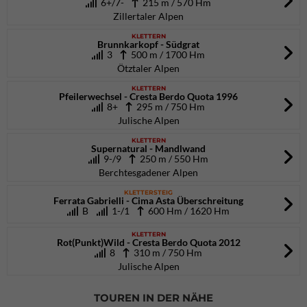
6+/7-
215 m / 570 Hm
Zillertaler Alpen
KLETTERN
Brunnkarkopf - Südgrat
3
500 m / 1700 Hm
Ötztaler Alpen
KLETTERN
Pfeilerwechsel - Cresta Berdo Quota 1996
8+
295 m / 750 Hm
Julische Alpen
KLETTERN
Supernatural - Mandlwand
9-/9
250 m / 550 Hm
Berchtesgadener Alpen
KLETTERSTEIG
Ferrata Gabrielli - Cima Asta Überschreitung
B
1-/1
600 Hm / 1620 Hm
KLETTERN
Rot(Punkt)Wild - Cresta Berdo Quota 2012
8
310 m / 750 Hm
Julische Alpen
TOUREN IN DER NÄHE