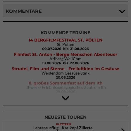
KOMMENTARE
KOMMENDE TERMINE
14 BERGFILMFESTIVAL ST. PÖLTEN
St. Pölten
09.07.2026
bis 31.08.2026
Filmfest St. Anton - Berge Menschen Abenteuer
Arlberg WellCom
19.08.2026
bis 22.08.2026
Strudel, Film und Sterne - Freiluftkino im Gesäuse
Weidendom Gesäuse Stmk
20.08.2026
11. großes Sommerfest auf dem Ith
Ithwerk- Erlebnispädagogisches Zentrum Ith
29.08.2026
4Blocs KIDS 2026
DAV Kletter- & Boulderzentrum München Süd (Thalkirchen)
26.09.2026
NEUESTE TOUREN
KLETTERN
Lehrerausflug - Karlkopf Zillertal