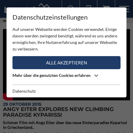
Datenschutzeinstellungen
Sollten Sie bereits ein Konto für unsere App haben, können Sie sich mit diesen Daten auch hier anmelden.
News
Videos
Angy Eiter explores new climbing paradise Kyparissi
Auf unserer Webseite werden Cookies verwendet. Einige
davon werden zwingend benötigt, während es uns andere
ermöglichen, Ihre Nutzererfahrung auf unserer Webseite
zu verbessern.
ALLE AKZEPTIEREN
Mehr über die genutzten Cookies erfahren
Datenschutz
29 OKTOBER 2015
ANGY EITER EXPLORES NEW CLIMBING
PARADISE KYPARISSI
Schöner Film mit Angy Eiter über das neue Sinterparadies Kyparissi
in Griechenland..