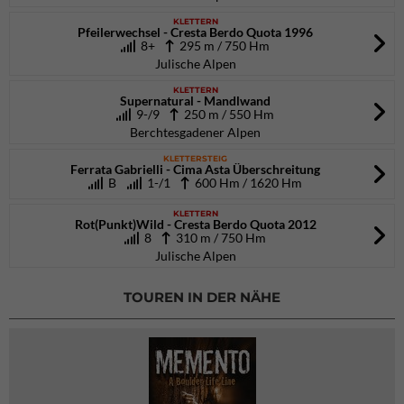
KLETTERN
Pfeilerwechsel - Cresta Berdo Quota 1996
8+
295 m / 750 Hm
Julische Alpen
KLETTERN
Supernatural - Mandlwand
9-/9
250 m / 550 Hm
Berchtesgadener Alpen
KLETTERSTEIG
Ferrata Gabrielli - Cima Asta Überschreitung
B
1-/1
600 Hm / 1620 Hm
KLETTERN
Rot(Punkt)Wild - Cresta Berdo Quota 2012
8
310 m / 750 Hm
Julische Alpen
TOUREN IN DER NÄHE