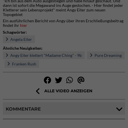
"Ich bin aus dem Auto ausgestiegen und habe hinauf geschaut. Und
dann ist sofort die Megawand ins Auge gestochen. - Hier findet jeder
Kletterer sein Lebensprojekt" meint Angy Eiter zum neuen
Topogebiet
Ein ausführlichen Bericht von Angy über ihren Erschließungsbeitrag
findet ihr
hier
Schagwörter:
Angela Eiter
Ähnliche Neuigkeiten:
Angy Eiter klettert "Madame Ching" - 9b
Pure Dreaming
Franken Rush
ALLE VIDEO ANZEIGEN
KOMMENTARE