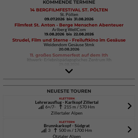
KOMMENDE TERMINE
14 BERGFILMFESTIVAL ST. PÖLTEN
St. Pölten
09.07.2026
bis 31.08.2026
Filmfest St. Anton - Berge Menschen Abenteuer
Arlberg WellCom
19.08.2026
bis 22.08.2026
Strudel, Film und Sterne - Freiluftkino im Gesäuse
Weidendom Gesäuse Stmk
20.08.2026
11. großes Sommerfest auf dem Ith
Ithwerk- Erlebnispädagogisches Zentrum Ith
29.08.2026
4Blocs KIDS 2026
DAV Kletter- & Boulderzentrum München Süd (Thalkirchen)
26.09.2026
NEUESTE TOUREN
KLETTERN
Lehrerausflug - Karlkopf Zillertal
6+/7-
215 m / 570 Hm
Zillertaler Alpen
KLETTERN
Brunnkarkopf - Südgrat
3
500 m / 1700 Hm
Ötztaler Alpen