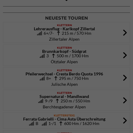
DAV Kletter- & Boulderzentrum München Süd (Thalkirchen)
26.09.2026
NEUESTE TOUREN
KLETTERN
Lehrerausflug - Karlkopf Zillertal
6+/7-
215 m / 570 Hm
Zillertaler Alpen
KLETTERN
Brunnkarkopf - Südgrat
3
500 m / 1700 Hm
Ötztaler Alpen
KLETTERN
Pfeilerwechsel - Cresta Berdo Quota 1996
8+
295 m / 750 Hm
Julische Alpen
KLETTERN
Supernatural - Mandlwand
9-/9
250 m / 550 Hm
Berchtesgadener Alpen
KLETTERSTEIG
Ferrata Gabrielli - Cima Asta Überschreitung
B
1-/1
600 Hm / 1620 Hm