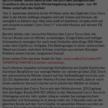
auch in dieser Saison beim ersten Versuch dem patagonischen
Granitturm die erste Solo Winterbegehung abzuringen - nur 40
Meter unterhalb des Gipfels!
"Am 3. September kletterte ich bis 40 Meter unter den Gipfel des Cerro Torre.
Aber in der letzten Seillänge stoppten mich der Schnee und Anraum, der
unmöglich zu klettern war. Aber eines weiß ich bestimmt, ich gebe nicht auf
und versuche es wieder! Cerro Torre !!!"
schreibt Markus auf seinem FB
Account.
Bereits letztes Jahr versuchte Markus den Cerro Torre über die
Ferrari Route
solo
im Winter zu besteigen. Eisige Kälte und heftiger
Schneesturm zwangen ihn nach zwei Anläufen allerdings 300 Meter
unter dem Gipfel zur Aufgabe. Die Bedingungen i
n einer senkrechten
Wand aus losem, weichem Schnee, machten aus seinem flüssigen
Klettern einem harten, langsamen Kampf.
Einen tollen Film darüber findet ihr hier:
www.redbull.tv/video/AP-
1MWS9QCMW1W11/winter-solo&nbsp
;
Auch diesmal stoppten schwierige Verhältnisse am Gipfel-Eispilz den
Kärntner Bergführer nur wenige Meter vor seinem großen Ziel. Doch
der astronomische Winter dauert auf der Südhalbkugel noch bis zum
22./23. September und wer Markus Pucher kennt weiß, dass er noch
einen weiteren Versuch starten wird sobald das Wetter es zulässt.
Markus kennt den Cerro Torre wie sein Wohnzimmer,
2013 gelang
ihm die Ragni-Route (M4 90°, 600m) in der Westwand
Cerro
Torre im
Alleingang und ein Jahr später stieg er wieder bei
patagonischem
Sauwetter mit Schneesturm in etwas mehr als 3 Stunden
solo
an der
gleichen Route auf den Torre Gipfel. Im gesamten Massiv wurden an
diesem Tag wetterbedingt keine Besteigungen durchgeführt.