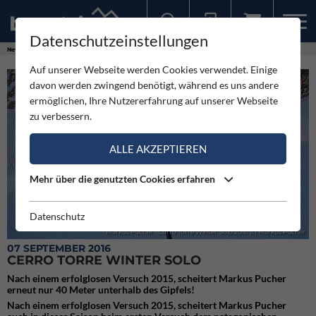
Datenschutzeinstellungen
Sollten Sie bereits ein Konto für unsere App haben, können Sie sich mit diesen Daten auch hier anmelden.
News
Videos
Cerro Torre Winter Solo
Auf unserer Webseite werden Cookies verwendet. Einige
davon werden zwingend benötigt, während es uns andere
ermöglichen, Ihre Nutzererfahrung auf unserer Webseite
zu verbessern.
ALLE AKZEPTIEREN
Mehr über die genutzten Cookies erfahren
Datenschutz
Markus Pucher - Corro Torre Winter Solo 2016 (c) Markus Pucher
07 SEPTEMBER 2016
CERRO TORRE WINTER SOLO
Nach einem erfolglosen Versuch 2015, scheitert Markus Pucher
erneut nur 40 Meter unterhalb des Gipfels!
Nach einem erfolglosen Versuch 2015, scheitert Markus Pucher