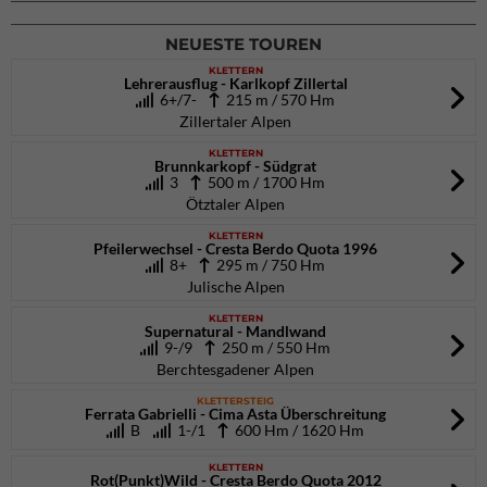
NEUESTE TOUREN
KLETTERN
Lehrerausflug - Karlkopf Zillertal
6+/7-
215 m / 570 Hm
Zillertaler Alpen
KLETTERN
Brunnkarkopf - Südgrat
3
500 m / 1700 Hm
Ötztaler Alpen
KLETTERN
Pfeilerwechsel - Cresta Berdo Quota 1996
8+
295 m / 750 Hm
Julische Alpen
KLETTERN
Supernatural - Mandlwand
9-/9
250 m / 550 Hm
Berchtesgadener Alpen
KLETTERSTEIG
Ferrata Gabrielli - Cima Asta Überschreitung
B
1-/1
600 Hm / 1620 Hm
KLETTERN
Rot(Punkt)Wild - Cresta Berdo Quota 2012