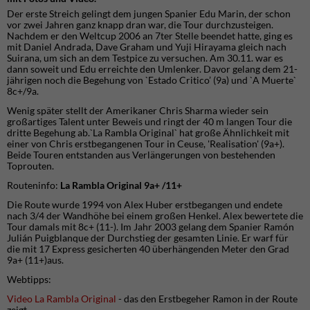
Der erste Streich gelingt dem jungen Spanier Edu Marin, der schon
vor zwei Jahren ganz knapp dran war, die Tour durchzusteigen.
Nachdem er den Weltcup 2006 an 7ter Stelle beendet hatte, ging es
mit Daniel Andrada, Dave Graham und Yuji Hirayama gleich nach
Suirana, um sich an dem Testpice zu versuchen. Am 30.11. war es
dann soweit und Edu erreichte den Umlenker. Davor gelang dem 21-
jährigen noch die Begehung von `Estado Critico’ (9a) und `A Muerte`
8c+/9a.
Wenig später stellt der Amerikaner Chris Sharma wieder sein
großartiges Talent unter Beweis und ringt der 40 m langen Tour die
dritte Begehung ab.`La Rambla Original` hat große Ähnlichkeit mit
einer von Chris erstbegangenen Tour in Ceuse, 'Realisation' (9a+).
Beide Touren entstanden aus Verlängerungen von bestehenden
Toprouten.
Routeninfo
:
La Rambla Original 9a+ /11+
Die Route wurde 1994 von Alex Huber erstbegangen und endete
nach 3/4 der Wandhöhe bei einem großen Henkel. Alex bewertete die
Tour damals mit 8c+ (11-). Im Jahr 2003 gelang dem Spanier Ramón
Julián Puigblanque der Durchstieg der gesamten Linie. Er warf für
die mit 17 Express gesicherten 40 überhängenden Meter den Grad
9a+ (11+)aus.
Webtipps:
Video La Rambla Original
- das den Erstbegeher Ramon in der Route
zeigt.