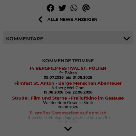
ALLE NEWS ANZEIGEN
KOMMENTARE
KOMMENDE TERMINE
14 BERGFILMFESTIVAL ST. PÖLTEN
St. Pölten
09.07.2026
bis 31.08.2026
Filmfest St. Anton - Berge Menschen Abenteuer
Arlberg WellCom
19.08.2026
bis 22.08.2026
Strudel, Film und Sterne - Freiluftkino im Gesäuse
Weidendom Gesäuse Stmk
20.08.2026
11. großes Sommerfest auf dem Ith
Ithwerk- Erlebnispädagogisches Zentrum Ith
29.08.2026
4Blocs KIDS 2026
DAV Kletter- & Boulderzentrum München Süd (Thalkirchen)
26.09.2026