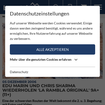
Datenschutzeinstellungen
Sollten Sie bereits ein Konto für unsere App haben, können Sie sich mit diesen Daten auch hier anmelden.
News
Videos
Edu Marin und Chris Sharma wiederholen 'La Rambla Original' 9a+ (11+)
Auf unserer Webseite werden Cookies verwendet. Einige
davon werden zwingend benötigt, während es uns andere
ermöglichen, Ihre Nutzererfahrung auf unserer Webseite
zu verbessern.
ALLE AKZEPTIEREN
Mehr über die genutzten Cookies erfahren
Datenschutz
Chris Sharma in La Rambla Original, Fotos: Hannes Raudner-Hiebler
05 DEZEMBER 2006
EDU MARIN UND CHRIS SHARMA
WIEDERHOLEN 'LA RAMBLA ORIGINAL' 9A+
(11+)
Eine der schwersten Routen der Welt bekommt die 2. u. 3. Begehung;
mit Fotos und Video.