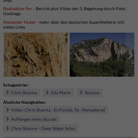
Realisation 9a+
- Bericht plus Video der 3. Begehung durch Patxi
Usobiaga
Alexander Huber
- mehr über den deutschen Superkletterer mit
vielen Links
Schagwörter:
Chris Sharma
Edu Marin
Siurana
Ähnliche Neuigkeiten:
Video: Chris Sharma - Es Pontás, 9a - Remastered
Auffangen eines Sturzes
Chris Sharma – Deep Water Solos