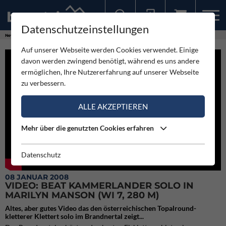
Datenschutzeinstellungen
Sollten Sie bereits ein Konto für unsere App haben, können Sie sich mit diesen Daten auch hier anmelden.
News
Videos
Video: Beat Kammerlander solo in Marilyn Manson (WI 7, 280 m)
Auf unserer Webseite werden Cookies verwendet. Einige
davon werden zwingend benötigt, während es uns andere
ermöglichen, Ihre Nutzererfahrung auf unserer Webseite
zu verbessern.
ALLE AKZEPTIEREN
Mehr über die genutzten Cookies erfahren
Datenschutz
08 JANUAR 2008
VIDEO: BEAT KAMMERLANDER SOLO IN
MARILYN MANSON (WI 7, 280 M)
Altes, aber gutes Video das den österreichischen Topalround-
kletterer Klettert solo im Brandnertal zeigt...