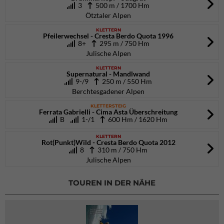
3
500 m / 1700 Hm
Ötztaler Alpen
KLETTERN
Pfeilerwechsel - Cresta Berdo Quota 1996
8+
295 m / 750 Hm
Julische Alpen
KLETTERN
Supernatural - Mandlwand
9-/9
250 m / 550 Hm
Berchtesgadener Alpen
KLETTERSTEIG
Ferrata Gabrielli - Cima Asta Überschreitung
B
1-/1
600 Hm / 1620 Hm
KLETTERN
Rot(Punkt)Wild - Cresta Berdo Quota 2012
8
310 m / 750 Hm
Julische Alpen
TOUREN IN DER NÄHE