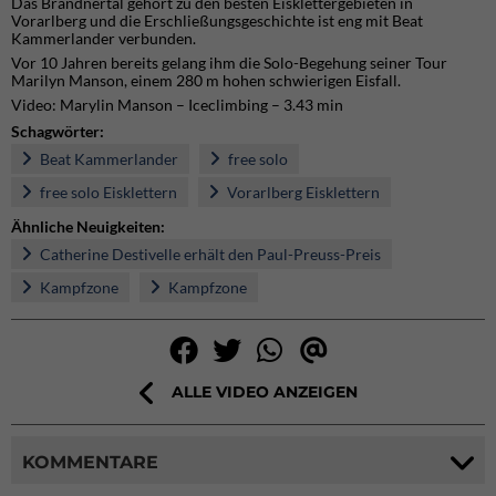
Das Brandnertal gehört zu den besten Eisklettergebieten in
Vorarlberg und die Erschließungsgeschichte ist eng mit Beat
Kammerlander verbunden.
Vor 10 Jahren bereits gelang ihm die Solo-Begehung seiner Tour
Marilyn Manson, einem 280 m hohen schwierigen Eisfall.
Video: Marylin Manson – Iceclimbing – 3.43 min
Schagwörter:
Beat Kammerlander
free solo
free solo Eisklettern
Vorarlberg Eisklettern
Ähnliche Neuigkeiten:
Catherine Destivelle erhält den Paul-Preuss-Preis
Kampfzone
Kampfzone
ALLE VIDEO ANZEIGEN
KOMMENTARE