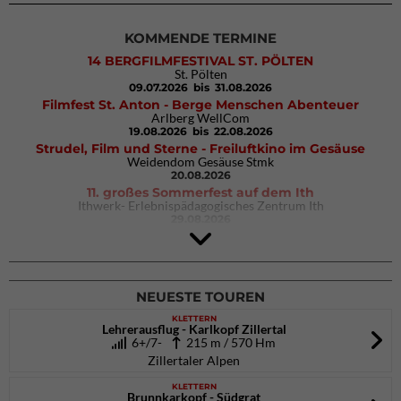
KOMMENDE TERMINE
14 BERGFILMFESTIVAL ST. PÖLTEN
St. Pölten
09.07.2026
bis 31.08.2026
Filmfest St. Anton - Berge Menschen Abenteuer
Arlberg WellCom
19.08.2026
bis 22.08.2026
Strudel, Film und Sterne - Freiluftkino im Gesäuse
Weidendom Gesäuse Stmk
20.08.2026
11. großes Sommerfest auf dem Ith
Ithwerk- Erlebnispädagogisches Zentrum Ith
29.08.2026
4Blocs KIDS 2026
DAV Kletter- & Boulderzentrum München Süd (Thalkirchen)
26.09.2026
NEUESTE TOUREN
KLETTERN
Lehrerausflug - Karlkopf Zillertal
6+/7-
215 m / 570 Hm
Zillertaler Alpen
KLETTERN
Brunnkarkopf - Südgrat