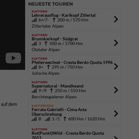
NEUESTE TOUREN
KLETTERN
Lehrerausflug - Karlkopf Zillertal
6+/7-
200 m / 570 Hm
Zillertaler Alpen
KLETTERN
Brunnkarkopf - Südgrat
3
500 m / 1700 Hm
Ötztaler Alpen
KLETTERN
Pfeilerwechsel - Cresta Berdo Quota 1996
8+
295 m / 750 Hm
Julische Alpen
KLETTERN
Supernatural - Mandlwand
9-/9
250 m / 550 Hm
Berchtesgadener Alpen
t auf dem
KLETTERSTEIG
Ferrata Gabrielli - Cima Asta
Überschreitung
B
1-/1
600 Hm / 1620 Hm
KLETTERN
Rot(Punkt)Wild - Cresta Berdo Quota
2012